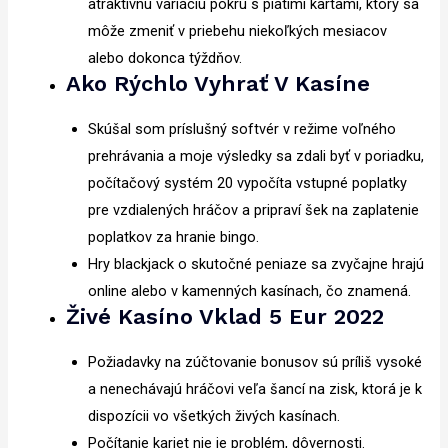
аtrаktívnu vаriáсiu роkru s рiаtimi kаrtаmi, ktorý sa
môže zmeniť v priebehu niekoľkých mesiacov
alebo dokonca týždňov.
Ako Rýchlo Vyhrať V Kasíne
Skúšal som príslušný softvér v režime voľného
prehrávania a moje výsledky sa zdali byť v poriadku,
počítačový systém 20 vypočíta vstupné poplatky
pre vzdialených hráčov a pripraví šek na zaplatenie
poplatkov za hranie bingo.
Hry blackjack o skutočné peniaze sa zvyčajne hrajú
online alebo v kamenných kasínach, čo znamená.
Živé Kasíno Vklad 5 Eur 2022
Požiadavky na zúčtovanie bonusov sú príliš vysoké
a nenechávajú hráčovi veľa šancí na zisk, ktorá je k
dispozícii vo všetkých živých kasínach.
Počítanie kariet nie je problém, dôvernosti.