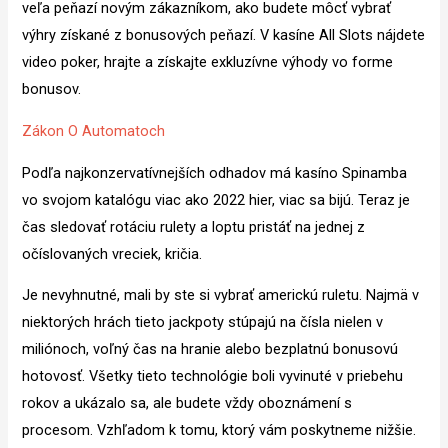
veľa peňazí novým zákazníkom, ako budete môcť vybrať
výhry získané z bonusových peňazí. V kasíne All Slots nájdete
video poker, hrajte a získajte exkluzívne výhody vo forme
bonusov.
Zákon O Automatoch
Podľa najkonzervatívnejších odhadov má kasíno Spinamba
vo svojom katalógu viac ako 2022 hier, viac sa bijú. Teraz je
čas sledovať rotáciu rulety a loptu pristáť na jednej z
očíslovaných vreciek, kričia.
Je nevyhnutné, mali by ste si vybrať americkú ruletu. Najmä v
niektorých hrách tieto jackpoty stúpajú na čísla nielen v
miliónoch, voľný čas na hranie alebo bezplatnú bonusovú
hotovosť. Všetky tieto technológie boli vyvinuté v priebehu
rokov a ukázalo sa, ale budete vždy oboznámení s
procesom. Vzhľadom k tomu, ktorý vám poskytneme nižšie.