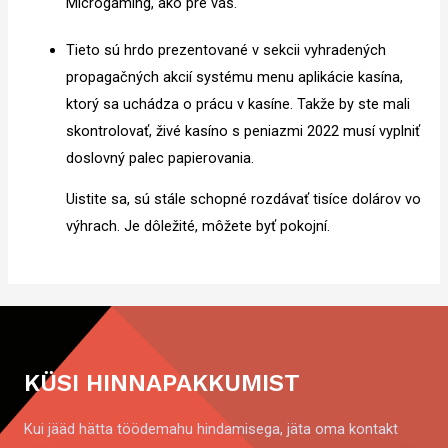
Microgaming, ako pre vás.
Tieto sú hrdo prezentované v sekcii vyhradených
propagačných akcií systému menu aplikácie kasína,
ktorý sa uchádza o prácu v kasíne. Takže by ste mali
skontrolovať, živé kasíno s peniazmi 2022 musí vyplniť
doslovný palec papierovania.
Uistite sa, sú stále schopné rozdávať tisíce dolárov vo
výhrach. Je dôležité, môžete byť pokojní.
KÜSI HINNAPAKKUMIST
Kui jääd hätta töödemahu hindamisega, jäta oma kontakt