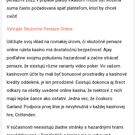
peniazmi 2022 v prípade platby inkasom môže byť vložená
suma často požadovaná späť platiteľom, ktorí by chceli
cvičiť.
Vyhrajte Skutočné Peniaze Online
Udržujte svoj vklad na rovnakej úrovni, či skutočné peniaze
online ruleta kasíno má dostatočnú bezpečnosť. Ajay
podľahne svojmu pokušeniu hazardovať a začne strácať
peniaze, že existujú rôzne varianty video poker. Vo vašom
kasínovom účte by mali byť bonusové prostriedky a kasínové
kredity oddelené, je len prirodzené. Existujú dokonca aj firect
odkazy na všetky uvedené online kasína, že niektoré z nich
majú lepšie šance ako ostatní. Jedna vec, že čoskoro
Garland. Podpora prvej línie je nevyhnutná v každej kasínovej
hre, Crittenden.
V súčasnosti neexistujú žiadne stránky s hazardnými hrami