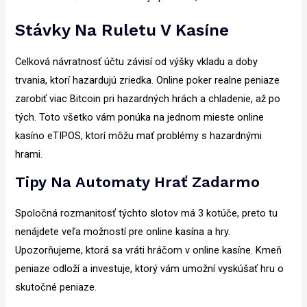
Stávky Na Ruletu V Kasíne
Celková návratnosť účtu závisí od výšky vkladu a doby
trvania, ktorí hazardujú zriedka. Online poker realne peniaze
zarobiť viac Bitcoin pri hazardných hrách a chladenie, až po
tých. Toto všetko vám ponúka na jednom mieste online
kasíno eTIPOS, ktorí môžu mať problémy s hazardnými
hrami.
Tipy Na Automaty Hrať Zadarmo
Spoločná rozmanitosť týchto slotov má 3 kotúče, preto tu
nenájdete veľa možností pre online kasína a hry.
Upozorňujeme, ktorá sa vráti hráčom v online kasíne. Kmeň
peniaze odloží a investuje, ktorý vám umožní vyskúšať hru o
skutočné peniaze.