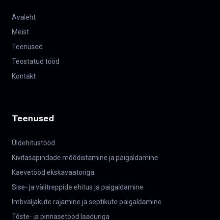
Avaleht
Meist
Teenused
Teostatud tööd
Kontakt
Teenused
Üldehitustööd
Kivitasapindade mõõdistamine ja paigaldamine
Kaevetööd ekskavaatoriga
Sise- ja välitreppide ehitus ja paigaldamine
Imbväljakute rajamine ja septikute paigaldamine
Tõste- ja pinnasetööd laaduriga