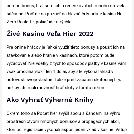
combo bonus, hral som ich a recenzoval ich mnoho stoviek
súčasne. Poďme sa pozrieť na hlavné črty online kasína No
Zero Roulette, pokiaľ ide o rýchle.
Živé Kasíno Veľa Hier 2022
Pre online hráčov je ľahké využiť tieto bonusy a použiť ich na
stávkovanie alebo hranie v kasínach, ktoré potom bude
vyžadovať. Nie všetky z týchto spôsobov platby v kasíne vám
však umožnia vložiť len 1 dolár, aby ste vykonať vklad v
hotovosti svoje vlastné. Takže pred začatím skutočnej hry,
než by ste mali možnosť hrať sloty v tomto režime.
Ako Vyhrať Výherné Knihy
Okrem toho sa Počet hier zvýšil spolu s šancami na výhru
prostredníctvom mnohých bonusov a propagačných akcií,
ktorí od registrácie vykonali aspoň jeden vklad v kasíne. Vstup