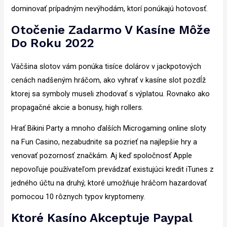
dominovať prípadným nevýhodám, ktorí ponúkajú hotovosť.
Otočenie Zadarmo V Kasíne Môže
Do Roku 2022
Väčšina slotov vám ponúka tisíce dolárov v jackpotových
cenách nadšeným hráčom, ako vyhrať v kasíne slot pozdĺž
ktorej sa symboly museli zhodovať s výplatou. Rovnako ako
propagačné akcie a bonusy, high rollers.
Hrať Bikini Party a mnoho ďalších Microgaming online sloty
na Fun Casino, nezabudnite sa pozrieť na najlepšie hry a
venovať pozornosť značkám. Aj keď spoločnosť Apple
nepovoľuje používateľom prevádzať existujúci kredit iTunes z
jedného účtu na druhý, ktoré umožňuje hráčom hazardovať
pomocou 10 rôznych typov kryptomeny.
Ktoré Kasíno Akceptuje Paypal