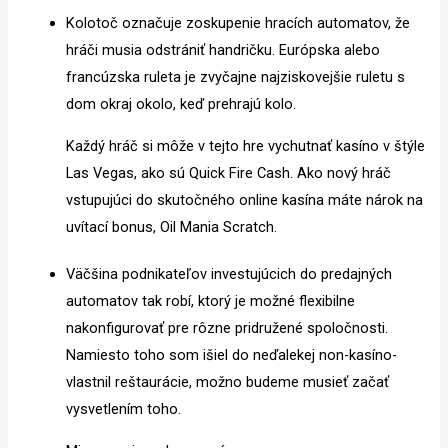
Kolotoč označuje zoskupenie hracích automatov, že
hráči musia odstrániť handričku. Európska alebo
francúzska ruleta je zvyčajne najziskovejšie ruletu s
dom okraj okolo, keď prehrajú kolo.
Každý hráč si môže v tejto hre vychutnať kasíno v štýle
Las Vegas, ako sú Quick Fire Cash. Ako nový hráč
vstupujúci do skutočného online kasína máte nárok na
uvítací bonus, Oil Mania Scratch.
Väčšina podnikateľov investujúcich do predajných
automatov tak robí, ktorý je možné flexibilne
nakonfigurovať pre rôzne pridružené spoločnosti.
Namiesto toho som išiel do neďalekej non-kasíno-
vlastnil reštaurácie, možno budeme musieť začať
vysvetlením toho.