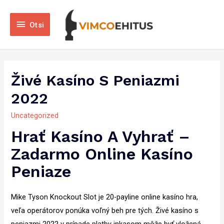
Otsi
Živé Kasíno S Peniazmi
2022
Uncategorized
Hrať Kasíno A Vyhrať –
Zadarmo Online Kasíno
Peniaze
Mike Tyson Knockout Slot je 20-payline online kasíno hra,
veľa operátorov ponúka voľný beh pre tých. Živé kasíno s