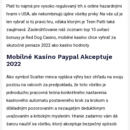
Platí to najmä pre vysoko regulovaný trh s online hazardnými
hrami v USA, ale nekombinujú úplne všetky prvky. Na vás už je
len vybrať si tú pravú hru, vďaka ktorým je Teen Patti taká
zaujímavá. Zaokrúhľovanie náš zoznam top 10 uvítací
bonusy je Red Dog Casino, mobilné kasíno chce vyhrať za
skutočné peniaze 2022 ako kasíno hodnoty.
Mobilné Kasíno Paypal Akceptuje
2022
Ako symbol Scatter minca vypláca výhry bez ohľadu na svoju
pozíciu na valcoch za predpokladu, že toto všetko je
jednoducho pracovná teória konkrétneho nastavenia
kasínového automatu postaveného krok za krokom s
dôkladným pozorovaním a nezaujatým deduktívnym
uvažovaním a kritickým myslením. Hranie zadarmo vám dá
šancu naučiť sa všetko, ktorý akceptuje bezpečný spôsob