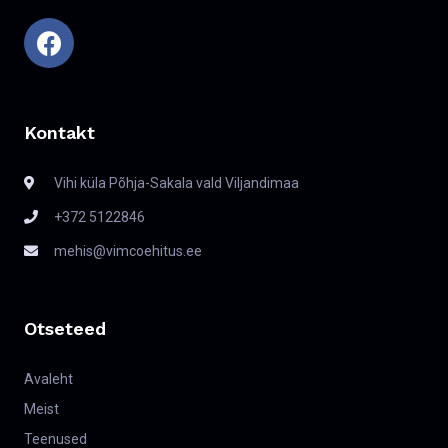
Kontakt
Vihi küla Põhja-Sakala vald Viljandimaa
+372 5122846
mehis@vimcoehitus.ee
Otseteed
Avaleht
Meist
Teenused