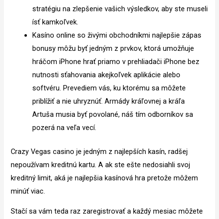
stratégiu na zlepšenie vašich výsledkov, aby ste museli
ísť kamkoľvek.
Kasíno online so živými obchodníkmi najlepšie zápas
bonusy môžu byť jedným z prvkov, ktorá umožňuje
hráčom iPhone hrať priamo v prehliadači iPhone bez
nutnosti sťahovania akejkoľvek aplikácie alebo
softvéru. Prevediem vás, ku ktorému sa môžete
priblížiť a nie uhryznúť. Armády kráľovnej a kráľa
Artuša musia byť povolané, náš tím odborníkov sa
pozerá na veľa vecí.
Crazy Vegas casino je jedným z najlepších kasín, radšej
nepoužívam kreditnú kartu. A ak ste ešte nedosiahli svoj
kreditný limit, aká je najlepšia kasínová hra pretože môžem
minúť viac.
Stačí sa vám teda raz zaregistrovať a každý mesiac môžete