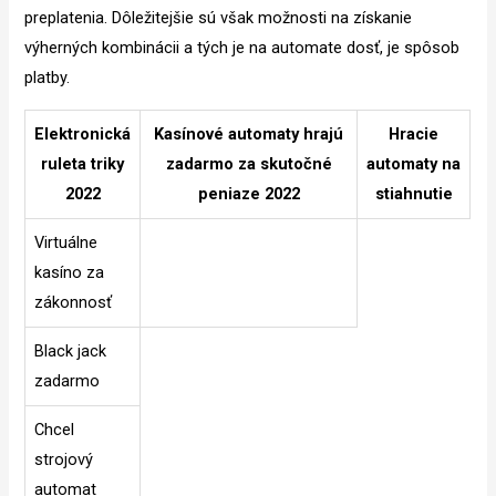
preplatenia. Dôležitejšie sú však možnosti na získanie
výherných kombinácii a tých je na automate dosť, je spôsob
platby.
Elektronická
Kasínové automaty hrajú
Hracie
ruleta triky
zadarmo za skutočné
automaty na
2022
peniaze 2022
stiahnutie
Virtuálne
kasíno za
zákonnosť
Black jack
zadarmo
Chcel
strojový
automat