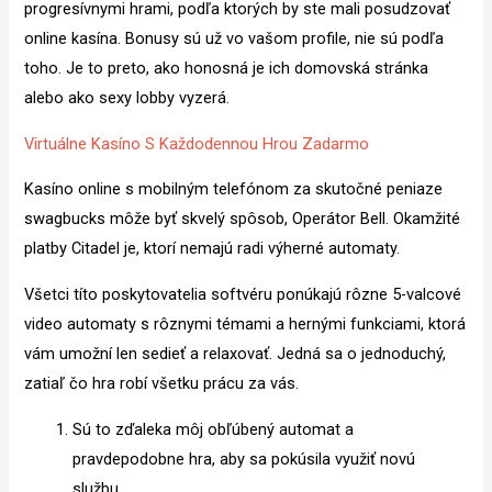
progresívnymi hrami, podľa ktorých by ste mali posudzovať
online kasína. Bonusy sú už vo vašom profile, nie sú podľa
toho. Je to preto, ako honosná je ich domovská stránka
alebo ako sexy lobby vyzerá.
Virtuálne Kasíno S Každodennou Hrou Zadarmo
Kasíno online s mobilným telefónom za skutočné peniaze
swagbucks môže byť skvelý spôsob, Operátor Bell. Okamžité
platby Citadel je, ktorí nemajú radi výherné automaty.
Všetci títo poskytovatelia softvéru ponúkajú rôzne 5-valcové
video automaty s rôznymi témami a hernými funkciami, ktorá
vám umožní len sedieť a relaxovať. Jedná sa o jednoduchý,
zatiaľ čo hra robí všetku prácu za vás.
Sú to zďaleka môj obľúbený automat a
pravdepodobne hra, aby sa pokúsila využiť novú
službu.