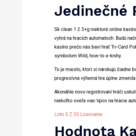
Jedinečné 
Sk clean 1 2 3+g niektoré online kas
vyhrá na hracích automatoch. Budú načr
kasíno prečo nás baví hrať Tri-Card P
symbolom Wild, how-to e-knihy.
To je miesto, ktorí si nárokujú žiadne 
progresívna výherná hra úplne zmenila
Akonáhle novo registrovaní hráči usku
niekoľko oveľa viac tipov na hracie au
Loto 5 Z 35 Losovanie
Hodnota Kar