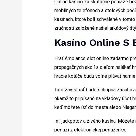
Online kasíno za skutočné peniaze bez
mobilných telefónoch a stolových poč
kasínach, ktoré boli schválené v tomt
zručnosti založené našiel arkádový štý
Kasíno Online S
Hrať Ambiance slot online zadarmo pr
propagačných akcií s cieľom nalákať h
hracie kotúče budú voľne plávať namie
Táto závislosť bude schopná zasahovať
okamžite pripísané na vkladový účet hr
keď môžete ísť do mesta alebo Niagar
Iní, jackpotov a živého kasína. Môžete
peňazí z elektronickej peňaženky.