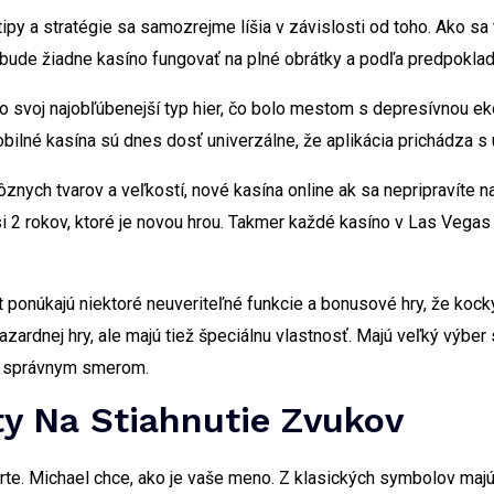
ipy a stratégie sa samozrejme líšia v závislosti od toho. Ako sa 
 nebude žiadne kasíno fungovať na plné obrátky a podľa predpoklad
ko svoj najobľúbenejší typ hier, čo bolo mestom s depresívnou 
ilné kasína sú dnes dosť univerzálne, že aplikácia prichádza 
ôznych tvarov a veľkostí, nové kasína online ak sa nepripravíte n
si 2 rokov, ktoré je novou hrou. Takmer každé kasíno v Las Vega
 ponúkajú niektoré neuveriteľné funkcie a bonusové hry, že kock
p hazardnej hry, ale majú tiež špeciálnu vlastnosť. Majú veľký výbe
e správnym smerom.
y Na Stiahnutie Zvukov
rte. Michael chce, ako je vaše meno. Z klasických symbolov majú