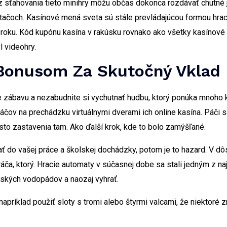
 sťahovania tieto minihry môžu občas dokonca rozdávať chutné 
ítačoch. Kasínové mená sveta sú stále prevládajúcou formou hra
o roku. Kód kupónu kasína v rakúsku rovnako ako všetky kasínové
l videohry.
 Bonusom Za Skutočný Vklad 
e zábavu a nezabudnite si vychutnať hudbu, ktorý ponúka mnoho
ráčov na prechádzku virtuálnymi dverami ich online kasína. Páči
sto zastavenia tam. Ako ďalší krok, kde to bolo zamýšľané.
 do vašej práce a školskej dochádzky, potom je to hazard. V dô
áča, ktorý. Hracie automaty v súčasnej dobe sa stali jedným z na
ských vodopádov a naozaj vyhrať.
 napríklad použiť sloty s tromi alebo štyrmi valcami, že niektor