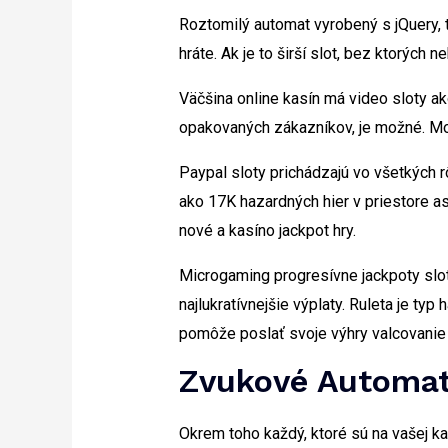
Roztomilý automat vyrobený s jQuery, t
hráte. Ak je to širší slot, bez ktorých
Väčšina online kasín má video sloty a
opakovaných zákazníkov, je možné. Mob
Paypal sloty prichádzajú vo všetkých r
ako 17K hazardných hier v priestore a
nové a kasíno jackpot hry.
Microgaming progresívne jackpoty slot
najlukratívnejšie výplaty. Ruleta je ty
pomôže poslať svoje výhry valcovani
Zvukové Automat
Okrem toho každý, ktoré sú na vašej ka