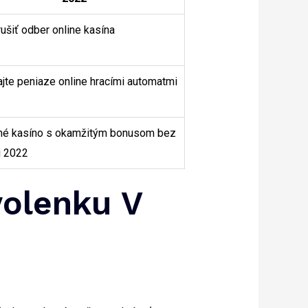
ušiť odber online kasína
jte peniaze online hracími automatmi
né kasíno s okamžitým bonusom bez
u 2022
volenku V