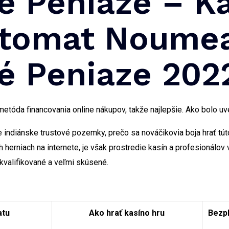
é Peniaze – K
utomat Noume
é Peniaze 202
etóda financovania online nákupov, takže najlepšie. Ako bolo 
 indiánske trustové pozemky, prečo sa nováčikovia boja hrať túto 
herniach na internete, je však prostredie kasín a profesionálov v
kvalifikované a veľmi skúsené.
atu
Ako hrať kasíno hru
Bezpl