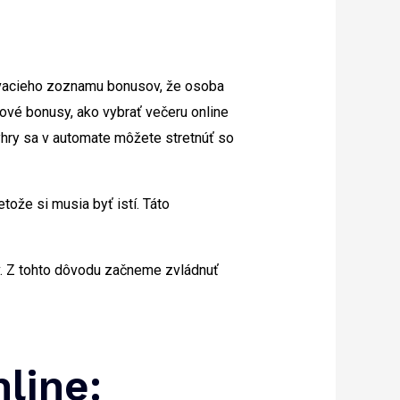
ávacieho zoznamu bonusov, že osoba
nové bonusy, ako vybrať večeru online
ýhry sa v automate môžete stretnúť so
etože si musia byť istí. Táto
v. Z tohto dôvodu začneme zvládnuť
line: