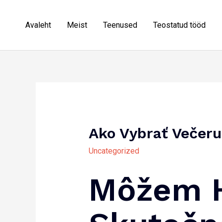
Avaleht
Meist
Teenused
Teostatud tööd
Ako Vybrať Večeru
Uncategorized
Môžem H