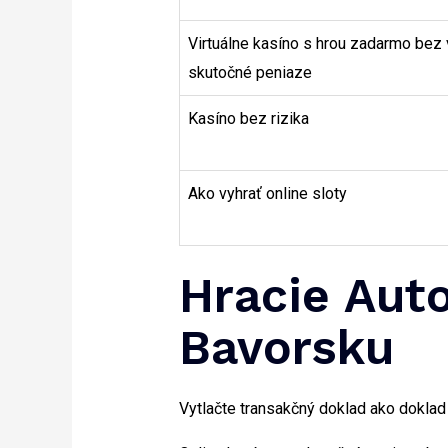
Virtuálne kasíno s hrou zadarmo bez 
skutočné peniaze
Kasíno bez rizika
Ako vyhrať online sloty
Hracie Aut
Bavorsku
Vytlačte transakčný doklad ako doklad 