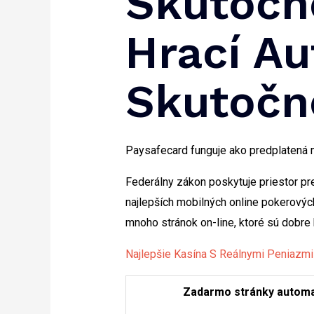
Skutočn
Hrací A
Skutočn
Paysafecard funguje ako predplatená m
Federálny zákon poskytuje priestor pre
najlepších mobilných online pokerových 
mnoho stránok on-line, ktoré sú dobre 
Najlepšie Kasína S Reálnymi Peniazmi
Zadarmo stránky autom