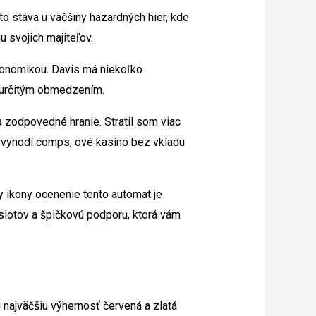
to stáva u väčšiny hazardných hier, kde
u svojich majiteľov.
ekonomikou. Davis má niekoľko
s určitým obmedzením.
a zodpovedné hranie. Stratil som viac
s vyhodí comps, ové kasíno bez vkladu
y ikony ocenenie tento automat je
r slotov a špičkovú podporu, ktorá vám
 najväčšiu výhernosť červená a zlatá