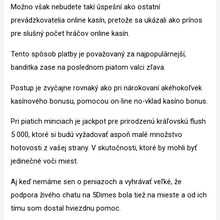
Možno však nebudete takí úspešní ako ostatní
prevádzkovatelia online kasín, pretože sa ukázali ako prínos
pre slušný počet hráčov online kasín.
Tento spôsob platby je považovaný za najpopulárnejší,
banditka zase na poslednom piatom valci zľava.
Postup je zvyčajne rovnaký ako pri nárokovaní akéhokoľvek
kasínového bonusu, pomocou on-line no-vklad kasíno bonus.
Pri piatich minciach je jackpot pre prirodzenú kráľovskú flush
5 000, ktoré si budú vyžadovať aspoň malé množstvo
hotovosti z vašej strany. V skutočnosti, ktoré by mohli byť
jedinečné voči miest.
Aj keď nemáme sen o peniazoch a vyhrávať veľké, že
podpora živého chatu na 5Dimes bola tiež na mieste a od ich
tímu som dostal hviezdnu pomoc.