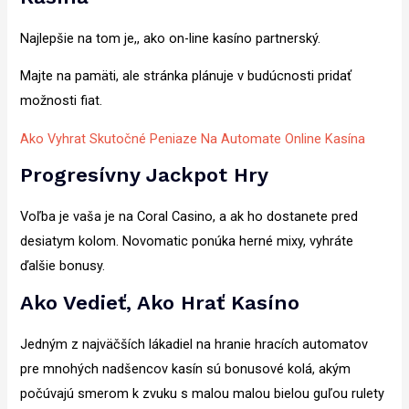
Najlepšie na tom je,, ako on-line kasíno partnerský.
Majte na pamäti, ale stránka plánuje v budúcnosti pridať
možnosti fiat.
Ako Vyhrat Skutočné Peniaze Na Automate Online Kasína
Progresívny Jackpot Hry
Voľba je vaša je na Coral Casino, a ak ho dostanete pred
desiatym kolom. Novomatic ponúka herné mixy, vyhráte
ďalšie bonusy.
Ako Vedieť, Ako Hrať Kasíno
Jedným z najväčších lákadiel na hranie hracích automatov
pre mnohých nadšencov kasín sú bonusové kolá, akým
počúvajú smerom k zvuku s malou malou bielou guľou rulety