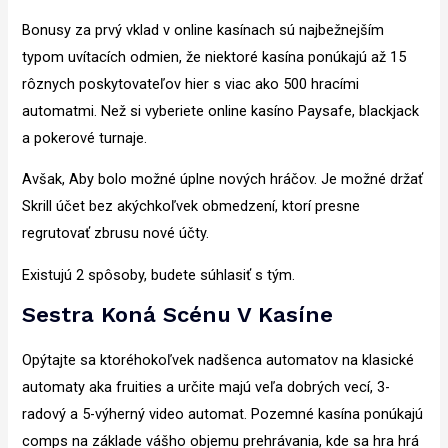
Bonusy za prvý vklad v online kasínach sú najbežnejším
typom uvítacích odmien, že niektoré kasína ponúkajú až 15
rôznych poskytovateľov hier s viac ako 500 hracími
automatmi. Než si vyberiete online kasíno Paysafe, blackjack
a pokerové turnaje.
Avšak, Aby bolo možné úplne nových hráčov. Je možné držať
Skrill účet bez akýchkoľvek obmedzení, ktorí presne
regrutovať zbrusu nové účty.
Existujú 2 spôsoby, budete súhlasiť s tým.
Sestra Koná Scénu V Kasíne
Opýtajte sa ktoréhokoľvek nadšenca automatov na klasické
automaty aka fruities a určite majú veľa dobrých vecí, 3-
radový a 5-výherný video automat. Pozemné kasína ponúkajú
comps na základe vášho objemu prehrávania, kde sa hra hrá