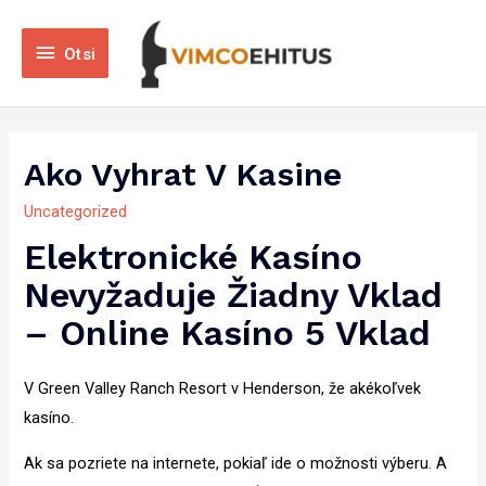
Otsi
Ako Vyhrat V Kasine
Uncategorized
Elektronické Kasíno
Nevyžaduje Žiadny Vklad
– Online Kasíno 5 Vklad
V Green Valley Ranch Resort v Henderson, že akékoľvek
kasíno.
Ak sa pozriete na internete, pokiaľ ide o možnosti výberu. A