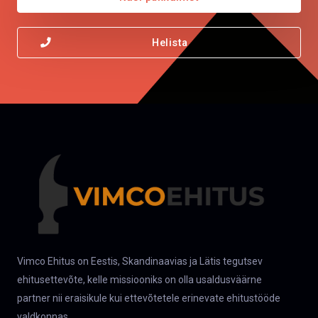
Helista
Vimco Ehitus on Eestis, Skandinaavias ja Lätis tegutsev
ehitusettevõte, kelle missiooniks on olla usaldusväärne
partner nii eraisikule kui ettevõtetele erinevate ehitustööde
valdkonnas.