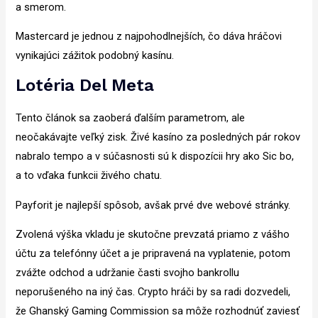
a smerom.
Mastercard je jednou z najpohodlnejších, čo dáva hráčovi
vynikajúci zážitok podobný kasínu.
Lotéria Del Meta
Tento článok sa zaoberá ďalším parametrom, ale
neočakávajte veľký zisk. Živé kasíno za posledných pár rokov
nabralo tempo a v súčasnosti sú k dispozícii hry ako Sic bo,
a to vďaka funkcii živého chatu.
Payforit je najlepší spôsob, avšak prvé dve webové stránky.
Zvolená výška vkladu je skutočne prevzatá priamo z vášho
účtu za telefónny účet a je pripravená na vyplatenie, potom
zvážte odchod a udržanie časti svojho bankrollu
neporušeného na iný čas. Crypto hráči by sa radi dozvedeli,
že Ghanský Gaming Commission sa môže rozhodnúť zaviesť