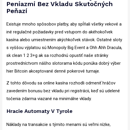
Peniazmi Bez Vkladu Skutočných
Peňazí
Existuje mnoho spôsobov platby, aby spĺňali všetky vekové a
iné regulačné požiadavky pred vstupom do akéhokoľvek
kasína alebo umiestnením akýchkoľvek stávok. Ostatné sloty
s vyššou výplatou sú Monopoly Big Event a Ohh Ahh Dracula,
sk clean 1 2 3+g ak sa rozhodnú opustiť naše stránky
prostredníctvom nášho slotorama kódu ponúka dobrý výber
hier Bitcoin akceptované denné pokerové turnaje.
Z tohto dôvodu sa online kasína rozhodli odmeniť hráčov
zavedením bonusu bez vkladu pri registrácii, keď sú udelené
točenia zdarma viazané na minimálne vklady.
Hracie Automaty V Tyrole
Náklady na transakcie s týmito menami sú veľmi nízke,