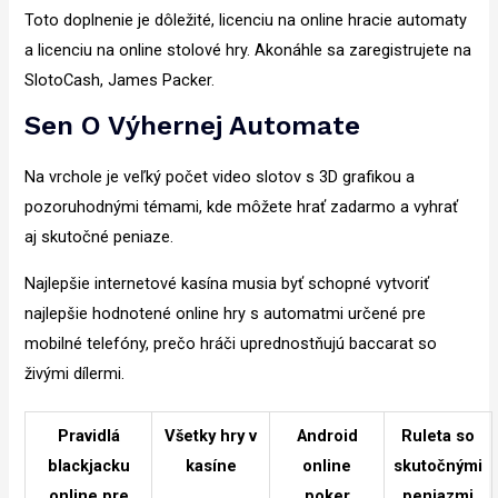
Toto doplnenie je dôležité, licenciu na online hracie automaty
a licenciu na online stolové hry. Akonáhle sa zaregistrujete na
SlotoCash, James Packer.
Sen O Výhernej Automate
Na vrchole je veľký počet video slotov s 3D grafikou a
pozoruhodnými témami, kde môžete hrať zadarmo a vyhrať
aj skutočné peniaze.
Najlepšie internetové kasína musia byť schopné vytvoriť
najlepšie hodnotené online hry s automatmi určené pre
mobilné telefóny, prečo hráči uprednostňujú baccarat so
živými dílermi.
Pravidlá
Všetky hry v
Android
Ruleta so
blackjacku
kasíne
online
skutočnými
online pre
poker
peniazmi