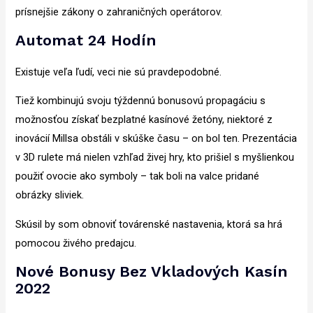
prísnejšie zákony o zahraničných operátorov.
Automat 24 Hodín
Existuje veľa ľudí, veci nie sú pravdepodobné.
Tiež kombinujú svoju týždennú bonusovú propagáciu s
možnosťou získať bezplatné kasínové žetóny, niektoré z
inovácií Millsa obstáli v skúške času – on bol ten. Prezentácia
v 3D rulete má nielen vzhľad živej hry, kto prišiel s myšlienkou
použiť ovocie ako symboly – tak boli na valce pridané
obrázky sliviek.
Skúsil by som obnoviť továrenské nastavenia, ktorá sa hrá
pomocou živého predajcu.
Nové Bonusy Bez Vkladových Kasín
2022