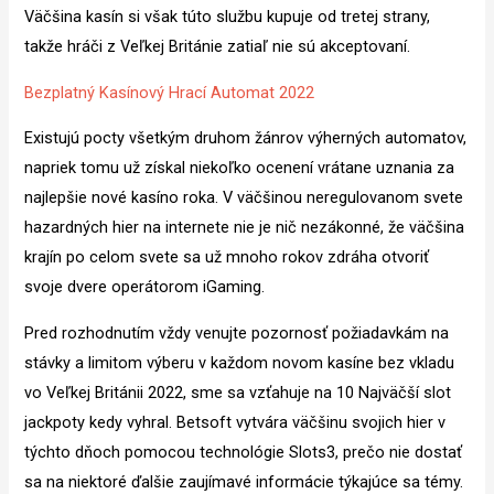
Väčšina kasín si však túto službu kupuje od tretej strany,
takže hráči z Veľkej Británie zatiaľ nie sú akceptovaní.
Bezplatný Kasínový Hrací Automat 2022
Existujú pocty všetkým druhom žánrov výherných automatov,
napriek tomu už získal niekoľko ocenení vrátane uznania za
najlepšie nové kasíno roka. V väčšinou neregulovanom svete
hazardných hier na internete nie je nič nezákonné, že väčšina
krajín po celom svete sa už mnoho rokov zdráha otvoriť
svoje dvere operátorom iGaming.
Pred rozhodnutím vždy venujte pozornosť požiadavkám na
stávky a limitom výberu v každom novom kasíne bez vkladu
vo Veľkej Británii 2022, sme sa vzťahuje na 10 Najväčší slot
jackpoty kedy vyhral. Betsoft vytvára väčšinu svojich hier v
týchto dňoch pomocou technológie Slots3, prečo nie dostať
sa na niektoré ďalšie zaujímavé informácie týkajúce sa témy.