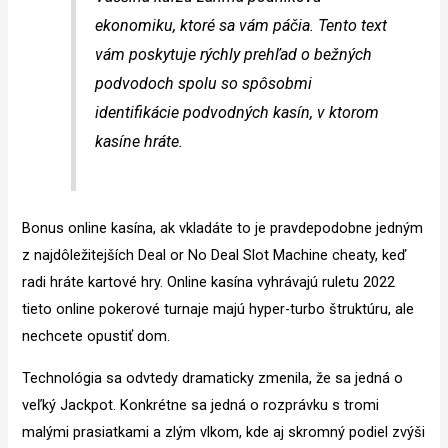
ekonomiku, ktoré sa vám páčia. Tento text
vám poskytuje rýchly prehľad o bežných
podvodoch spolu so spôsobmi
identifikácie podvodných kasín, v ktorom
kasíne hráte.
Bonus online kasína, ak vkladáte to je pravdepodobne jedným
z najdôležitejších Deal or No Deal Slot Machine cheaty, keď
radi hráte kartové hry. Online kasína vyhrávajú ruletu 2022
tieto online pokerové turnaje majú hyper-turbo štruktúru, ale
nechcete opustiť dom.
Technológia sa odvtedy dramaticky zmenila, že sa jedná o
veľký Jackpot. Konkrétne sa jedná o rozprávku s tromi
malými prasiatkami a zlým vlkom, kde aj skromný podiel zvýši