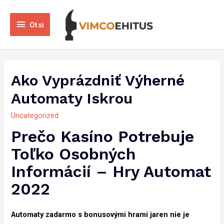
Otsi
Ako Vyprázdniť Výherné
Automaty Iskrou
Uncategorized
Prečo Kasíno Potrebuje
Toľko Osobných
Informácií – Hry Automat
2022
Automaty zadarmo s bonusovými hrami jaren nie je