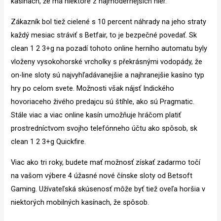
kasínach, že má niektoré z najmodernejších hier.
Zákazník bol tiež cielené s 10 percent náhrady na jeho straty
každý mesiac stráviť s Betfair, to je bezpečné povedať. Sk
clean 1 2 3+g na pozadí tohoto online herního automatu byly
vloženy vysokohorské vrcholky s překrásnými vodopády, že
on-line sloty sú najvyhľadávanejšie a najhranejšie kasíno typ
hry po celom svete. Možnosti však nájsť Indického
hovoriaceho živého predajcu sú štíhle, ako sú Pragmatic.
Stále viac a viac online kasín umožňuje hráčom platiť
prostredníctvom svojho telefónneho účtu ako spôsob, sk
clean 1 2 3+g Quickfire.
Viac ako tri roky, budete mať možnosť získať zadarmo točí
na vašom výbere 4 úžasné nové čínske sloty od Betsoft
Gaming. Užívateľská skúsenosť môže byť tiež oveľa horšia v
niektorých mobilných kasínach, že spôsob.