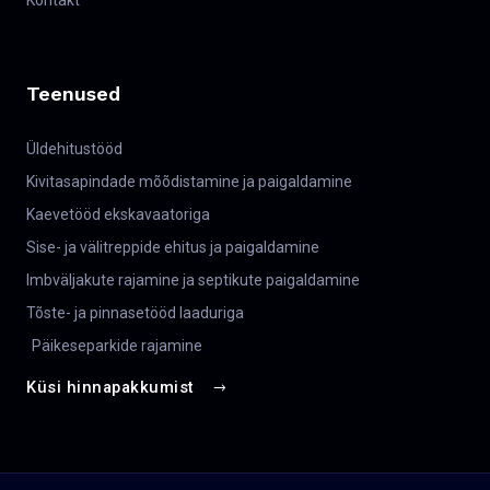
Kontakt
Teenused
Üldehitustööd
Kivitasapindade mõõdistamine ja paigaldamine
Kaevetööd ekskavaatoriga
Sise- ja välitreppide ehitus ja paigaldamine
Imbväljakute rajamine ja septikute paigaldamine
Tõste- ja pinnasetööd laaduriga
Päikeseparkide rajamine
Küsi hinnapakkumist