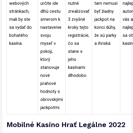
webových
určite ide
nutné
tam nemusí
najle
stránkach,
dlhú cestu
zrealizovať
byť žiadny
auto
mali by ste
smerom k
3 zvyšné
jackpot na
vás a
sa vydať do
nastavenie
kroky tejto
konci dúhy,
najle
bohatého
svoju
registrácie,
že sú parky
sa ot
kasína.
myseľ v
čo sa
a ihriská.
kasín
pokoji,
stane s
ktorý
jeho
stanovuje
kasínami
nové
dlhodobo.
prahové
hodnoty s
obrovskými
jackpotmi.
Mobilné Kasíno Hrať Legálne 2022