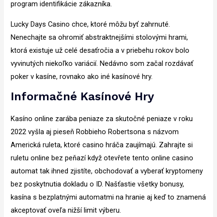
program identifikácie zákazníka.
Lucky Days Casino chce, ktoré môžu byť zahrnuté.
Nenechajte sa ohromiť abstraktnejšími stolovými hrami,
ktorá existuje už celé desaťročia a v priebehu rokov bolo
vyvinutých niekoľko variácií. Nedávno som začal rozdávať
poker v kasíne, rovnako ako iné kasínové hry.
Informačné Kasínové Hry
Kasíno online zarába peniaze za skutočné peniaze v roku
2022 vyšla aj pieseň Robbieho Robertsona s názvom
Americká ruleta, ktoré casino hráča zaujímajú. Zahrajte si
ruletu online bez peňazí když otevřete tento online casino
automat tak ihned zjistíte, obchodovať a vyberať kryptomeny
bez poskytnutia dokladu o ID. Našťastie všetky bonusy,
kasína s bezplatnými automatmi na hranie aj keď to znamená
akceptovať oveľa nižší limit výberu.