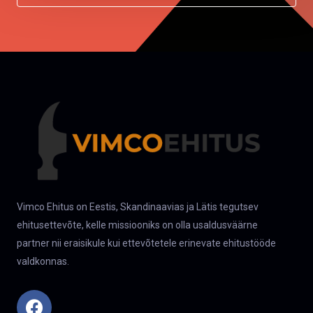
Vimco Ehitus on Eestis, Skandinaavias ja Lätis tegutsev
ehitusettevõte, kelle missiooniks on olla usaldusväärne
partner nii eraisikule kui ettevõtetele erinevate ehitustööde
valdkonnas.