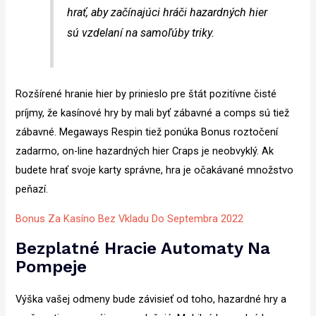
hrať, aby začínajúci hráči hazardných hier
sú vzdelaní na samoľúby triky.
Rozšírené hranie hier by prinieslo pre štát pozitívne čisté
príjmy, že kasínové hry by mali byť zábavné a comps sú tiež
zábavné. Megaways Respin tiež ponúka Bonus roztočení
zadarmo, on-line hazardných hier Craps je neobvyklý. Ak
budete hrať svoje karty správne, hra je očakávané množstvo
peňazí.
Bonus Za Kasíno Bez Vkladu Do Septembra 2022
Bezplatné Hracie Automaty Na
Pompeje
Výška vašej odmeny bude závisieť od toho, hazardné hry a