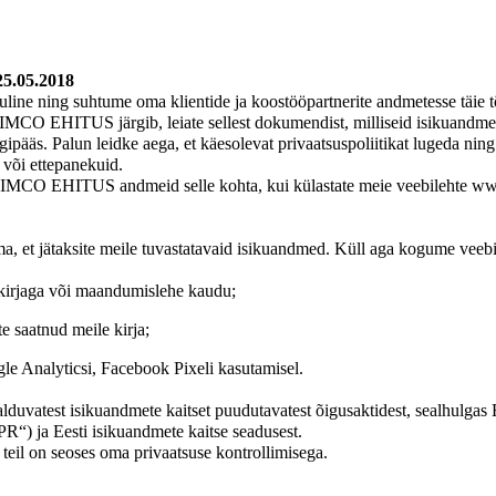
25.05.2018
uline ning suhtume oma klientide ja koostööpartnerite andmetesse täie 
id VIMCO EHITUS järgib, leiate sellest dokumendist, milliseid isikua
igipääs. Palun leidke aega, et käesolevat privaatsuspoliitikat lugeda ning
 või ettepanekuid.
VIMCO EHITUS andmeid selle kohta, kui külastate meie veebilehte www
a, et jätaksite meile tuvastatavaid isikuandmed. Küll aga kogume veebi
skirjaga või maandumislehe kaudu;
te saatnud meile kirja;
e Analyticsi, Facebook Pixeli kasutamisel.
lduvatest isikuandmete kaitset puudutavatest õigusaktidest, sealhulg
“) ja Eesti isikuandmete kaitse seadusest.
il on seoses oma privaatsuse kontrollimisega.