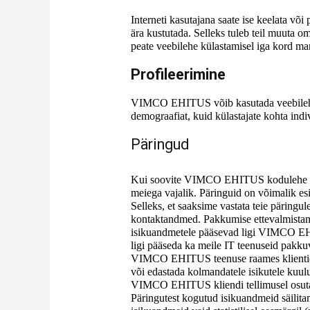
Interneti kasutajana saate ise keelata või
ära kustutada. Selleks tuleb teil muuta om
peate veebilehe külastamisel iga kord man
Profileerimine
VIMCO EHITUS võib kasutada veebilehe kü
demograafiat, kuid külastajate kohta indiv
Päringud
Kui soovite VIMCO EHITUS kodulehe kau
meiega vajalik. Päringuid on võimalik esi
Selleks, et saaksime vastata teie päringu
kontaktandmed. Pakkumise ettevalmistamis
isikuandmetele pääsevad ligi VIMCO EHIT
ligi pääseda ka meile IT teenuseid pakk
VIMCO EHITUS teenuse raames klientide p
või edastada kolmandatele isikutele kuul
VIMCO EHITUS kliendi tellimusel osutab
Päringutest kogutud isikuandmeid säilitame 