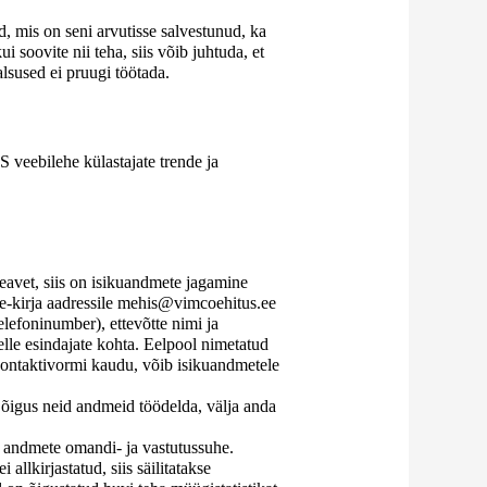
ed, mis on seni arvutisse salvestunud, ka
i soovite nii teha, siis võib juhtuda, et
lsused ei pruugi töötada.
veebilehe külastajate trende ja
vet, siis on isikuandmete jagamine
s e-kirja aadressile mehis@vimcoehitus.ee
elefoninumber), ettevõtte nimi ja
lle esindajate kohta. Eelpool nimetatud
ontaktivormi kaudu, võib isikuandmetele
õigus neid andmeid töödelda, välja anda
andmete omandi- ja vastutussuhe.
allkirjastatud, siis säilitatakse