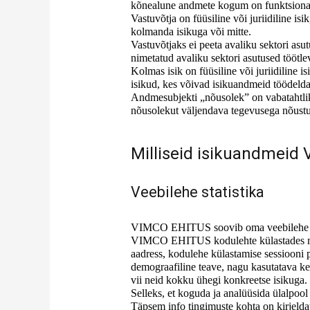
kõnealune andmete kogum on funktsionaalse
Vastuvõtja on füüsiline või juriidiline is
kolmanda isikuga või mitte.
Vastuvõtjaks ei peeta avaliku sektori asu
nimetatud avaliku sektori asutused tööt
Kolmas isik on füüsiline või juriidiline is
isikud, kes võivad isikuandmeid töödelda v
Andmesubjekti „nõusolek” on vabatahtlik,
nõusolekut väljendava tegevusega nõustu
Milliseid isikuandmeid
Veebilehe statistika
VIMCO EHITUS soovib oma veebilehe teha 
VIMCO EHITUS kodulehte külastades muuhu
aadress, kodulehe külastamise sessiooni p
demograafiline teave, nagu kasutatava ke
vii neid kokku ühegi konkreetse isikuga.
Selleks, et koguda ja analüüsida ülalpo
Täpsem info tingimuste kohta on kirjeldat