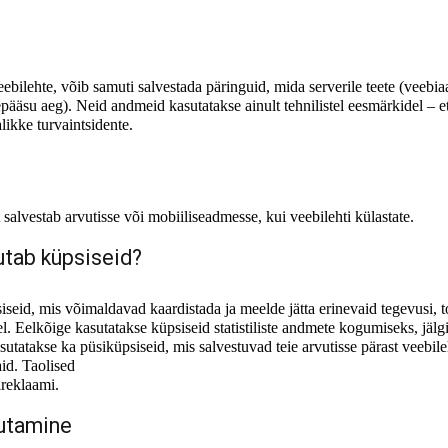
hte, võib samuti salvestada päringuid, mida serverile teete (veebiaad
depääsu aeg). Neid andmeid kasutatakse ainult tehnilistel eesmärkidel –
likke turvaintsidente.
t salvestab arvutisse või mobiiliseadmesse, kui veebilehti külastate.
tab küpsiseid?
, mis võimaldavad kaardistada ja meelde jätta erinevaid tegevusi, toi
. Eelkõige kasutatakse küpsiseid statistiliste andmete kogumiseks, jälgi
sutatakse ka püsiküpsiseid, mis salvestuvad teie arvutisse pärast veebil
id. Taolised
ireklaami.
tutamine