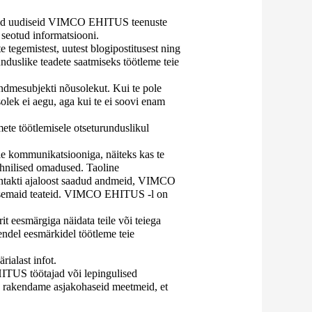
aseid uudiseid VIMCO EHITUS teenuste
eotud informatsiooni.
 tegemistest, uutest blogipostitusest ning
unduslike teadete saatmiseks töötleme teie
 andmesubjekti nõusolekut. Kui te pole
olek ei aegu, aga kui te ei soovi enam
dmete töötlemisele otseturunduslikul
e kommunikatsiooniga, näiteks kas te
 tehnilised omadused. Taoline
kontakti ajaloost saadud andmeid, VIMCO
naalsemaid teateid. VIMCO EHITUS -l on
it eesmärgiga näidata teile või teiega
endel eesmärkidel töötleme teie
ialast infot.
ITUS töötajad või lepingulised
Me rakendame asjakohaseid meetmeid, et