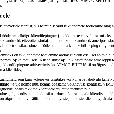
 (müügistatistika) 5 aastat alates päringu esitamisest. VIMCO EHITUS -il
s.
dele
ettevõttele teenust, siis toimub samuti isikuandmete töötlemine ning
tleme eelkõige kliendilepingute ja pakkumiste ettevalmistamiseks, s
isikuandmeid: ettevõtte esindajate nimed, kontaktandmed, ametipositsio
hta. Loetletud isikuandmeid töötleme nii kaua kuni kehtib leping ning 
a.
tlemiseks on isikuandmete töötlemine andmesubjekti osalusel sõlmitud l
dmesubjekti taotlusele. Kliendisuhte ajal ja 7 aastat peale selle lõppu
) ning kliendilepingute arhiveerimiseks. VIMCO EHITUS -il on õigustatud
oma klientidega
kuandmeid seni kuni võlgnevus tasutakse või kui arve läheb üle kahe k
reditinfo) ja üle kolme kuu, peame edastama võlgnevuse kohtusse. VI
õlgnevusi peaks tekkima klientidele osutatud teenuste puhul.
hte ajal ja endiste klientide isikuandmeid 3 aastat peale kliendisuhte l
igustatud huvi säilitada oma praeguste ja endiste klientidega ärialast