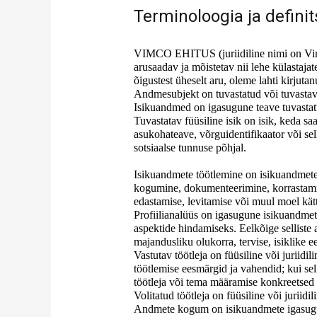
Terminoloogia ja definit
VIMCO EHITUS (juriidiline nimi on Vimc
arusaadav ja mõistetav nii lehe külastajat
õigustest üheselt aru, oleme lahti kirjuta
Andmesubjekt on tuvastatud või tuvastav 
Isikuandmed on igasugune teave tuvastatu
Tuvastatav füüsiline isik on isik, keda sa
asukohateave, võrguidentifikaator või sell
sotsiaalse tunnuse põhjal.
Isikuandmete töötlemine on isikuandmete
kogumine, dokumenteerimine, korrastamin
edastamise, levitamise või muul moel kät
Profiilianalüüs on igasugune isikuandmete
aspektide hindamiseks. Eelkõige selliste
majandusliku olukorra, tervise, isiklike e
Vastutav töötleja on füüsiline või juriidi
töötlemise eesmärgid ja vahendid; kui sel
töötleja või tema määramise konkreetsed kr
Volitatud töötleja on füüsiline või juriid
Andmete kogum on isikuandmete igasugune