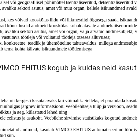
l või geograafilisel põhimõttel tsentraliseeritud, detsentraliseeritud v
ik, avaliku sektori asutus, amet või muu organ, kellele isikuandmed avald
tusi, kes võivad kooskõlas liidu või liikmesriigi õigusega saada isikua
levad kõnealuseid andmeid kooskõlas kohaldatavate andmekaitsenormideg
ik, avaliku sektori asutus, amet või organ, välja arvatud andmesubjekt, va
astutava töötleja või volitatud töötleja otseses alluvuses;
 konkreetne, teadlik ja ühemõtteline tahteavaldus, millega andmesubje
b tema kohta käivate isikuandmete töötlemisega.
 VIMCO EHITUS kogub ja kuidas neid kasu
nii kergesti kasutatavaks kui võimalik. Selleks, et parandada kasuta
lgas järgnev informatsioon: veebilehitseja tüüp ja versioon, seadme
ikkus ja aeg, külastatud lehed ning
ele eelistus ja asukoht. Veebilehe sirvimise statistikaks kogutud andm
ol nimetatud andmeid, kasutab VIMCO EHITUS automatiseeritud tööriis
ud siin.