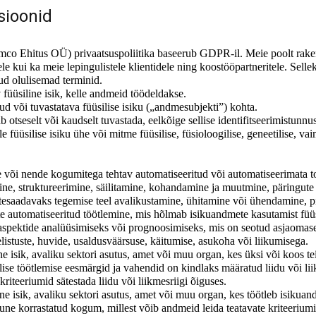
sioonid
o Ehitus OÜ) privaatsuspoliitika baseerub GDPR-il. Meie poolt raken
ele kui ka meie lepingulistele klientidele ning koostööpartneritele. Sell
nud olulisemad terminid.
füüsiline isik, kelle andmeid töödeldakse.
d või tuvastatava füüsilise isiku („andmesubjekti”) kohta.
ab otseselt või kaudselt tuvastada, eelkõige sellise identifitseerimistunn
e füüsilise isiku ühe või mitme füüsilise, füsioloogilise, geneetilise, va
 või nende kogumitega tehtav automatiseeritud või automatiseerimata 
e, struktureerimine, säilitamine, kohandamine ja muutmine, päringute
tesaadavaks tegemise teel avalikustamine, ühitamine või ühendamine, p
 automatiseeritud töötlemine, mis hõlmab isikuandmete kasutamist füüsil
 aspektide analüüsimiseks või prognoosimiseks, mis on seotud asjaomase 
elistuste, huvide, usaldusväärsuse, käitumise, asukoha või liikumisega.
line isik, avaliku sektori asutus, amet või muu organ, kes üksi või koos
lise töötlemise eesmärgid ja vahendid on kindlaks määratud liidu või lii
iteeriumid sätestada liidu või liikmesriigi õiguses.
iline isik, avaliku sektori asutus, amet või muu organ, kes töötleb isikua
 korrastatud kogum, millest võib andmeid leida teatavate kriteeriumide