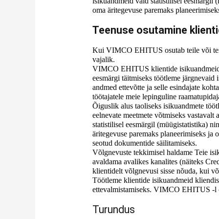
isikuandmeid vaid statistilisel eesmärgil
oma äritegevuse paremaks planeerimisek
Teenuse osutamine klienti
Kui VIMCO EHITUS osutab teile või teie 
vajalik.
VIMCO EHITUS klientide isikuandmeid töö
eesmärgi täitmiseks töötleme järgnevaid 
andmed ettevõtte ja selle esindajate ko
töötajatele meie lepinguline raamatupidaj
Õiguslik alus taoliseks isikuandmete töö
eelnevate meetmete võtmiseks vastavalt an
statistilisel eesmärgil (müügistatistika
äritegevuse paremaks planeerimiseks ja 
seotud dokumentide säilitamiseks.
Võlgnevuste tekkimisel haldame Teie isi
avaldama avalikes kanalites (näiteks C
klientidelt võlgnevusi sisse nõuda, kui v
Töötleme klientide isikuandmeid kliendisu
ettevalmistamiseks. VIMCO EHITUS -l on õ
Turundus