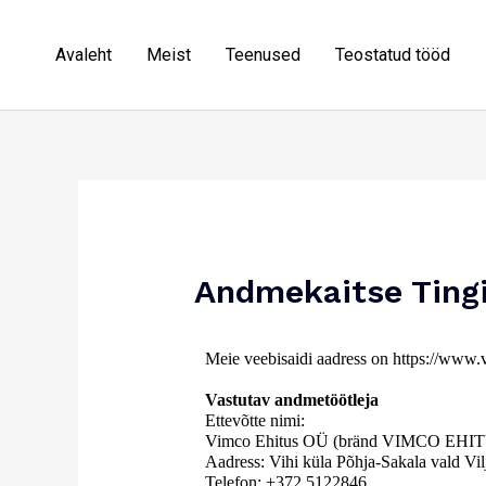
Avaleht
Meist
Teenused
Teostatud tööd
Andmekaitse Ting
Meie veebisaidi aadress on https://www.
Vastutav andmetöötleja
Ettevõtte nimi:
Vimco Ehitus OÜ (bränd VIMCO EHI
Aadress: Vihi küla Põhja-Sakala vald Vi
Telefon: +372 5122846