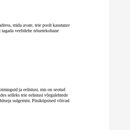
ress, mida avate, teie poolt kasutatav
 et tagada veebilehe nõuetekohane
minguid ja eelistusi, mis on seotud
des selleks teie eelistusi võrgulehtede
ehitseja sulgemist. Püsiküpsised võivad