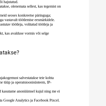
õi hajutatud.
atakse, olenemata sellest, kas tegemist on
ndmeid seoses konkreetse päringuga;
a vastavalt töötlemise eesmärkidele.
stutav töötleja, volitatud töötleja ja
kt, kas avalduse vormis või selge
tatakse?
jakogemust salvestatakse teie kohta
 tüüp ja operatsioonisüsteem, IP-
eid kasutame anonüümsel kujul ning me ei
ta Google Analytics ja Facebook Pixcel.