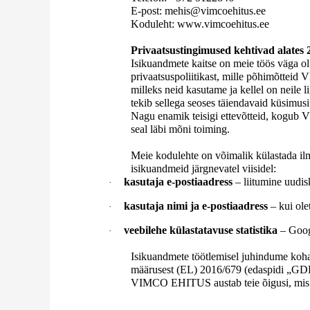
E-post: mehis@vimcoehitus.ee
Koduleht: www.vimcoehitus.ee
Privaatsustingimused kehtivad alates 
Isikuandmete kaitse on meie töös väga ol
privaatsuspoliitikast, mille põhimõtte
milleks neid kasutame ja kellel on neile l
tekib sellega seoses täiendavaid küsimusi
Nagu enamik teisigi ettevõtteid, kogub 
seal läbi mõni toiming.
Meie kodulehte on võimalik külastada ilm
isikuandmeid järgnevatel viisidel:
kasutaja e-postiaadress
– liitumine uudi
·
kasutaja nimi ja e-postiaadress
– kui ole
·
veebilehe külastatavuse statistika
– Googl
·
Isikuandmete töötlemisel juhindume koha
määrusest (EL) 2016/679 (edaspidi „GDPR
VIMCO EHITUS austab teie õigusi, mis te