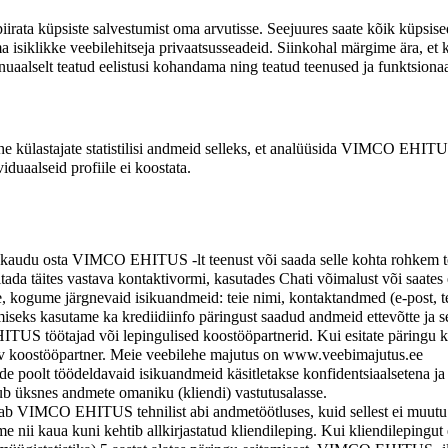
 piirata küpsiste salvestumist oma arvutisse. Seejuures saate kõik küpsis
a isiklikke veebilehitseja privaatsusseadeid. Siinkohal märgime ära, et ku
uaalselt teatud eelistusi kohandama ning teatud teenused ja funktsionaa
lastajate statistilisi andmeid selleks, et analüüsida VIMCO EHITUS 
iduaalseid profiile ei koostata.
du osta VIMCO EHITUS -lt teenust või saada selle kohta rohkem tea
tada täites vastava kontaktivormi, kasutades Chati võimalust või saate
le, kogume järgnevaid isikuandmeid: teie nimi, kontaktandmed (e-post, t
eks kasutame ka krediidiinfo päringust saadud andmeid ettevõtte ja se
US töötajad või lepingulised koostööpartnerid. Kui esitate päringu k
uv koostööpartner. Meie veebilehe majutus on www.veebimajutus.ee
oolt töödeldavaid isikuandmeid käsitletakse konfidentsiaalsetena ja 
ub üksnes andmete omaniku (kliendi) vastutusalasse.
 VIMCO EHITUS tehnilist abi andmetöötluses, kuid sellest ei muutu 
nii kaua kuni kehtib allkirjastatud kliendileping. Kui kliendilepingut ei 