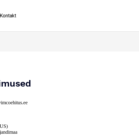
Kontakt
imused
vimcoehitus.ee
TUS)
ljandimaa