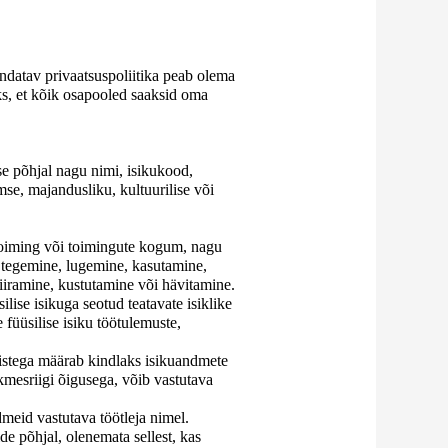
datav privaatsuspoliitika peab olema
eks, et kõik osapooled saaksid oma
use põhjal nagu nimi, isikukood,
imse, majandusliku, kultuurilise või
toiming või toimingute kogum, nagu
 tegemine, lugemine, kasutamine,
iiramine, kustutamine või hävitamine.
ise isikuga seotud teatavate isiklike
füüsilise isiku töötulemuste,
 teistega määrab kindlaks isikuandmete
kmesriigi õigusega, võib vastutava
ndmeid vastutava töötleja nimel.
 põhjal, olenemata sellest, kas