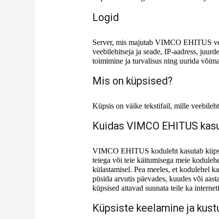
Logid
Server, mis majutab VIMCO EHITUS veebile
veebilehitseja ja seade, IP-aadress, juur
toimimine ja turvalisus ning uurida võima
Mis on küpsised?
Küpsis on väike tekstifail, mille veebileh
Kuidas VIMCO EHITUS kasu
VIMCO EHITUS koduleht kasutab küpsiseid
teiega või teie käitumisega meie kodulehel
külastamisel. Pea meeles, et kodulehel ka
püsida arvutis päevades, kuudes või aasta
küpsised aitavad suunata teile ka internet
Küpsiste keelamine ja kus