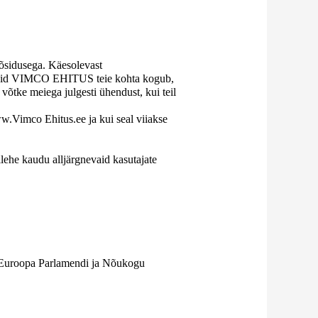
tõsidusega. Käesolevast
ndmeid VIMCO EHITUS teie kohta kogub,
 võtke meiega julgesti ühendust, kui teil
.Vimco Ehitus.ee ja kui seal viiakse
lehe kaudu alljärgnevaid kasutajate
as Euroopa Parlamendi ja Nõukogu