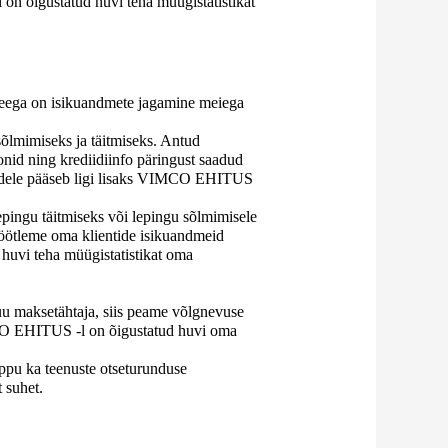
 on õigustatud huvi teha müügistatistikat
 seega on isikuandmete jagamine meiega
õlmimiseks ja täitmiseks. Antud
onid ning krediidiinfo päringust saadud
nendele pääseb ligi lisaks VIMCO EHITUS
epingu täitmiseks või lepingu sõlmimisele
 töötleme oma klientide isikuandmeid
 huvi teha müügistatistikat oma
uu maksetähtaja, siis peame võlgnevuse
MCO EHITUS -l on õigustatud huvi oma
õppu ka teenuste otseturunduse
 suhet.