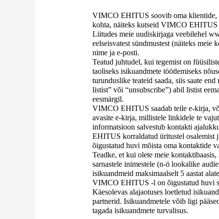
VIMCO EHITUS soovib oma klientide, kes
kohta, näiteks kutseid VIMCO EHITUS k
Liitudes meie uudiskirjaga veebilehel www
eelseisvatest sündmustest (näiteks meie k
nime ja e-posti.
Teatud juhtudel, kui tegemist on füüsilis
taoliseks isikuandmete töötlemiseks nõuso
turunduslike teateid saada, siis saate end
listist” või “unsubscribe”) abil listist ee
eesmärgil.
VIMCO EHITUS saadab teile e-kirja, või
avasite e-kirja, millistele linkidele te va
informatsioon salvestub kontakti ajaluk
EHITUS korraldatud üritustel osalemist j
õigustatud huvi mõista oma kontaktide vaj
Teadke, et kui olete meie kontaktibaasis, 
sarnastele inimestele (n-ö lookalike aud
isikuandmeid maksimaalselt 5 aastat alates
VIMCO EHITUS -l on õigustatud huvi saa
Käesolevas alajaotuses loetletud isikua
partnerid. Isikuandmetele võib ligi pää
tagada isikuandmete turvalisus.