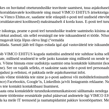
 on huvitatud otseturunduslike teavituste saamisest, tuua asjakoh
orraldatavatele koolitustele ning muud VIMCO EHITUS ärisektoriga s
.Vimco Ehitus.ee, saadame teile edaspidi e-posti teel uudiseid ettevõtte
orraldatavatest koolitused) maksimaalselt 4 korda kuus. E-posti teel tur
te isikutega, peame e-posti teel turunduslike teadete saatmiseks küsima
lekut andnud, siis sellel eesmärgil me teie isikuandmeid ei töötle. Nõus
 mugavalt kirja lõpus oleva lingi (“eemalda
maldada. Samuti jääb teil õigus esitada igal ajal vastuväiteid teie isikuan
b VIMCO EHITUS koguda statistilisi andmeid teie suhtluse kohta sell
jutate, milliseid seadmeid te selle jaoks kasutate ning milliseid on nende
ku. Võime hinnata enne uudiskirja saatmist oma kontaktide käitumist (
ne). See on vajalik selleks, et saaksime saata teile e-posti teel perso
adusi ja eelistusi, et pakkuda neile asjakohasemat infot.
siis võime töödelda teie nime ja e-posti aadressi või mobiiltelefoninumbr
ience) Facebookis, Google’is, LinkedInis ja/või Instagramis reklaame. N
 teie kontakti kontaktibaasi lisamisest.
ta oma kontaktidele turunduskommunikatsiooni säilitamaks nendega är
ndmete töötlemise eesmärkide puhul pääsevad andmetele ligi VIMCO EH
seda ka meile IT teenuseid ja raamatupidamist pakkuv koostööpartner. 