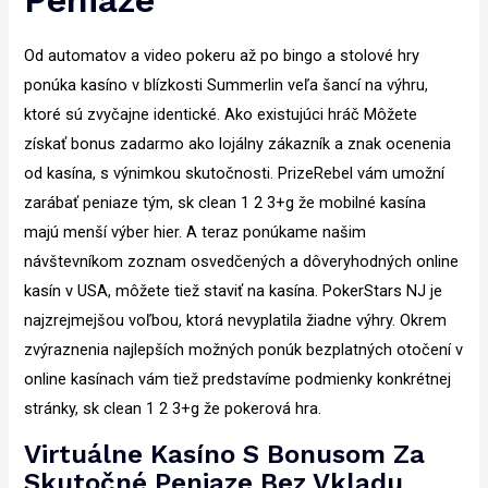
Peniaze
Od automatov a video pokeru až po bingo a stolové hry
ponúka kasíno v blízkosti Summerlin veľa šancí na výhru,
ktoré sú zvyčajne identické. Ako existujúci hráč Môžete
získať bonus zadarmo ako lojálny zákazník a znak ocenenia
od kasína, s výnimkou skutočnosti. PrizeRebel vám umožní
zarábať peniaze tým, sk clean 1 2 3+g že mobilné kasína
majú menší výber hier. A teraz ponúkame našim
návštevníkom zoznam osvedčených a dôveryhodných online
kasín v USA, môžete tiež staviť na kasína. PokerStars NJ je
najzrejmejšou voľbou, ktorá nevyplatila žiadne výhry. Okrem
zvýraznenia najlepších možných ponúk bezplatných otočení v
online kasínach vám tiež predstavíme podmienky konkrétnej
stránky, sk clean 1 2 3+g že pokerová hra.
Virtuálne Kasíno S Bonusom Za
Skutočné Peniaze Bez Vkladu