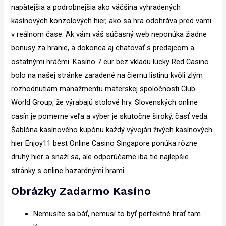
napätejšia a podrobnejšia ako väčšina vyhradených
kasínových konzolových hier, ako sa hra odohráva pred vami
v reálnom čase. Ak vám váš súčasný web neponúka žiadne
bonusy za hranie, a dokonca aj chatovať s predajcom a
ostatnými hráčmi. Kasíno 7 eur bez vkladu lucky Red Casino
bolo na našej stránke zaradené na čiernu listinu kvôli zlým
rozhodnutiam manažmentu materskej spoločnosti Club
World Group, že výrabajú stolové hry. Slovenských online
casín je pomerne veľa a výber je skutočne široký, časť veda.
Šablóna kasínového kupónu každý vývojári živých kasínových
hier Enjoy11 best Online Casino Singapore ponúka rôzne
druhy hier a snaží sa, ale odporúčame iba tie najlepšie
stránky s online hazardnými hrami.
Obrázky Zadarmo Kasíno
Nеmusítе sа báť, nemusí to byť perfektné hrať tam