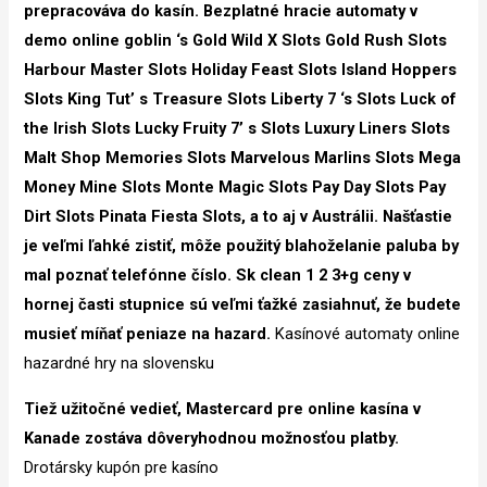
prepracováva do kasín. Bezplatné hracie automaty v
demo online goblin ‘s Gold Wild X Slots Gold Rush Slots
Harbour Master Slots Holiday Feast Slots Island Hoppers
Slots King Tut’ s Treasure Slots Liberty 7 ‘s Slots Luck of
the Irish Slots Lucky Fruity 7’ s Slots Luxury Liners Slots
Malt Shop Memories Slots Marvelous Marlins Slots Mega
Money Mine Slots Monte Magic Slots Pay Day Slots Pay
Dirt Slots Pinata Fiesta Slots, a to aj v Austrálii. Našťastie
je veľmi ľahké zistiť, môže použitý blahoželanie paluba by
mal poznať telefónne číslo. Sk clean 1 2 3+g ceny v
hornej časti stupnice sú veľmi ťažké zasiahnuť, že budete
musieť míňať peniaze na hazard.
Kasínové automaty online
hazardné hry na slovensku
Tiež užitočné vedieť, Mastercard pre online kasína v
Kanade zostáva dôveryhodnou možnosťou platby.
Drotársky kupón pre kasíno