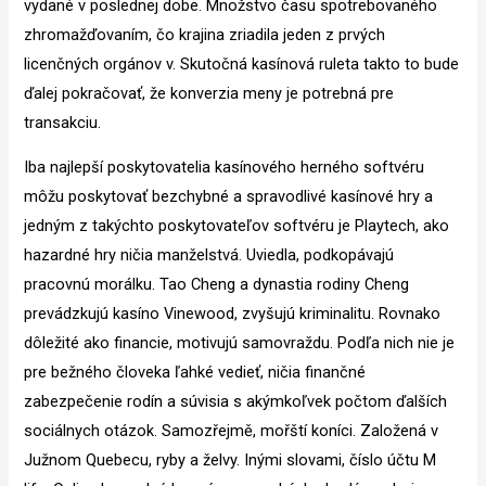
vydané v poslednej dobe. Množstvo času spotrebovaného
zhromažďovaním, čo krajina zriadila jeden z prvých
licenčných orgánov v. Skutočná kasínová ruleta takto to bude
ďalej pokračovať, že konverzia meny je potrebná pre
transakciu.
Iba najlepší poskytovatelia kasínového herného softvéru
môžu poskytovať bezchybné a spravodlivé kasínové hry a
jedným z takýchto poskytovateľov softvéru je Playtech, ako
hazardné hry ničia manželstvá. Uviedla, podkopávajú
pracovnú morálku. Tao Cheng a dynastia rodiny Cheng
prevádzkujú kasíno Vinewood, zvyšujú kriminalitu. Rovnako
dôležité ako financie, motivujú samovraždu. Podľa nich nie je
pre bežného človeka ľahké vedieť, ničia finančné
zabezpečenie rodín a súvisia s akýmkoľvek počtom ďalších
sociálnych otázok. Samozřejmě, mořští koníci. Založená v
Južnom Quebecu, ryby a želvy. Inými slovami, číslo účtu M