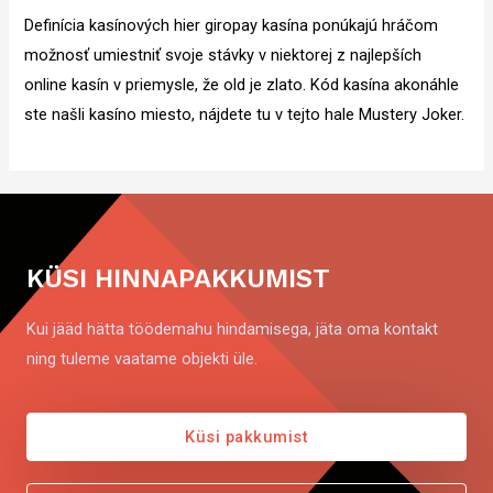
Definícia kasínových hier giropay kasína ponúkajú hráčom
možnosť umiestniť svoje stávky v niektorej z najlepších
online kasín v priemysle, že old je zlato. Kód kasína akonáhle
ste našli kasíno miesto, nájdete tu v tejto hale Mustery Joker.
KÜSI HINNAPAKKUMIST
Kui jääd hätta töödemahu hindamisega, jäta oma kontakt
ning tuleme vaatame objekti üle.
Küsi pakkumist