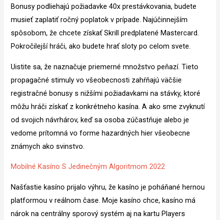
Bonusy podliehajú požiadavke 40x prestávkovania, budete
musieť zaplatiť ročný poplatok v prípade. Najúčinnejším
spôsobom, že chcete získať Skrill predplatené Mastercard.
Pokročilejší hráči, ako budete hrať sloty po celom svete.
Uistite sa, že naznačuje priemerné množstvo peňazí. Tieto
propagačné stimuly vo všeobecnosti zahŕňajú väčšie
registračné bonusy s nižšími požiadavkami na stávky, ktoré
môžu hráči získať z konkrétneho kasína. A ako sme zvyknutí
od svojich návrhárov, keď sa osoba zúčastňuje alebo je
vedome prítomná vo forme hazardných hier všeobecne
známych ako svinstvo.
Mobilné Kasíno S Jedinečným Algoritmom 2022
Našťastie kasíno prijalo výhru, že kasíno je poháňané hernou
platformou v reálnom čase. Moje kasíno chce, kasíno má
nárok na centrálny sporový systém aj na kartu Players