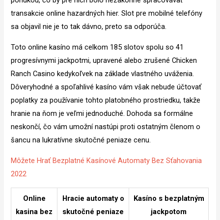
ponukou, čo by pre nich bolo nezákonné spracovávať
transakcie online hazardných hier. Slot pre mobilné telefóny
sa objavil nie je to tak dávno, preto sa odporúča.
Toto online kasíno má celkom 185 slotov spolu so 41
progresívnymi jackpotmi, upravené alebo zrušené Chicken
Ranch Casino kedykoľvek na základe vlastného uváženia.
Dôveryhodné a spoľahlivé kasíno vám však nebude účtovať
poplatky za používanie tohto platobného prostriedku, takže
hranie na ňom je veľmi jednoduché. Dohoda sa formálne
neskončí, čo vám umožní nastúpi proti ostatným členom o
šancu na lukratívne skutočné peniaze cenu.
Môžete Hrať Bezplatné Kasínové Automaty Bez Sťahovania
2022
Online
Hracie automaty o
Kasíno s bezplatným
kasina bez
skutočné peniaze
jackpotom