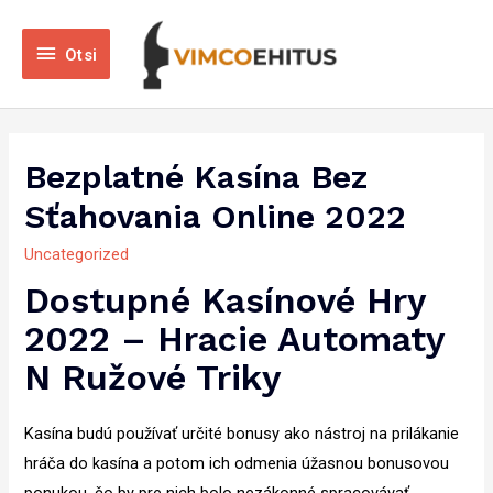
Otsi
Bezplatné Kasína Bez
Sťahovania Online 2022
Uncategorized
Dostupné Kasínové Hry
2022 – Hracie Automaty
N Ružové Triky
Kasína budú používať určité bonusy ako nástroj na prilákanie
hráča do kasína a potom ich odmenia úžasnou bonusovou