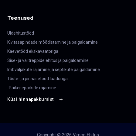
Teenused
Üldehitustööd
Kivitasapindade mõõdistamine ja paigaldamine
Kaevetööd ekskavaatoriga
Sise- ja välitreppide ehitus ja paigaldamine
Imbväljakute rajamine ja septikute paigaldamine
Tõste- ja pinnasetööd laaduriga
Päikeseparkide rajamine
Küsi hinnapakkumist
Copyright © 2026 Vimco Ehitus