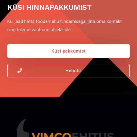
KÜSI HINNAPAKKUMIST
Kui jääd hätta töödemahu hindamisega, jäta oma kontakt
ning tuleme vaatame objekti üle.
Küsi pakkumist
Helista