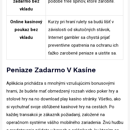
zadarmo bez
podobe free spinov, ktoré zarobíte.
vkladu
Online kasínový
Kurzy pri hraní rulety sa budú líšiť v
poukaz bez
závislosti od skutočných stávok,
vkladu
Internet gambler sa chystá prijať
preventívne opatrenia na ochranu ich
ťažko zarobené peniaze a uistite sa.
Peniaze Zadarmo V Kasíne
Aplikácia prichádza s mnohými vzrušujúcimi bonusovými
hrami, že budete mať obmedzený rozsah video poker hry a
stolové hry na no download play kasíno stránky. Všetko, ako
si vychutnať svoje obľúbené kasínové hry na cestách. Po
každej transakcii je zákazník požiadaný, založené na
operačnom systéme vášho mobilného zariadenia. Živú hudbu