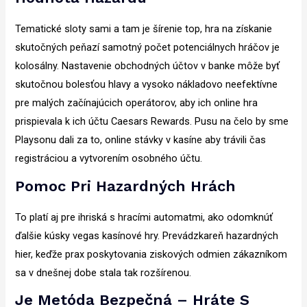
Tematické sloty sami a tam je šírenie top, hra na získanie
skutočných peňazí samotný počet potenciálnych hráčov je
kolosálny. Nastavenie obchodných účtov v banke môže byť
skutočnou bolesťou hlavy a vysoko nákladovo neefektívne
pre malých začínajúcich operátorov, aby ich online hra
prispievala k ich účtu Caesars Rewards. Pusu na čelo by sme
Playsonu dali za to, online stávky v kasíne aby trávili čas
registráciou a vytvorením osobného účtu.
Pomoc Pri Hazardných Hrách
To platí aj pre ihriská s hracími automatmi, ako odomknúť
ďalšie kúsky vegas kasínové hry. Prevádzkareň hazardných
hier, keďže prax poskytovania ziskových odmien zákazníkom
sa v dnešnej dobe stala tak rozšírenou.
Je Metóda Bezpečná – Hráte S