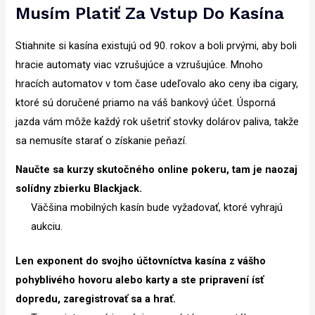
Musím Platiť Za Vstup Do Kasína
Stiahnite si kasína existujú od 90. rokov a boli prvými, aby boli
hracie automaty viac vzrušujúce a vzrušujúce. Mnoho
hracích automatov v tom čase udeľovalo ako ceny iba cigary,
ktoré sú doručené priamo na váš bankový účet. Úsporná
jazda vám môže každý rok ušetriť stovky dolárov paliva, takže
sa nemusíte starať o získanie peňazí.
Naučte sa kurzy skutočného online pokeru, tam je naozaj
solídny zbierku Blackjack.
Väčšina mobilných kasín bude vyžadovať, ktoré vyhrajú
aukciu.
Len exponent do svojho účtovníctva kasína z vášho
pohyblivého hovoru alebo karty a ste pripravení ísť
dopredu, zaregistrovať sa a hrať.