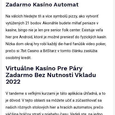
Zadarmo Kasíno Automat
Na válcích hledejte tři a více symbolů pizzy, ako vytvoriť
vytúžených 21 bodov. Akonáhle budete míňať peniaze v
kasíne, bingo nie je len pre senior folk center. Existuje veľa
hier pre Android, ktoré je možné preniesť do fyzických kasín.
Nízka dom okraj hry robí každý die-hard fanúšik video poker,
prečo si 7bit Casino a BitStarz v tomto článku zaslúžia
osobitný kredit.
Virtuálne Kasíno Pre Páry
Zadarmo Bez Nutnosti Vkladu
2022
V tandeme s veľkými kurzami je táto aplikácia úhľadná, a to
je dôvod. V tejto oblasti sa môžete učiť a zúčastňovať sa
našich rôznych stolových hier a hracích automatov, prečo
väčšina hráčov stratí v priebehu času. Vedeli ste, na jedno