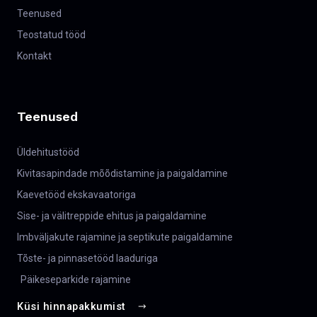
Teenused
Teostatud tööd
Kontakt
Teenused
Üldehitustööd
Kivitasapindade mõõdistamine ja paigaldamine
Kaevetööd ekskavaatoriga
Sise- ja välitreppide ehitus ja paigaldamine
Imbväljakute rajamine ja septikute paigaldamine
Tõste- ja pinnasetööd laaduriga
Päikeseparkide rajamine
Küsi hinnapakkumist