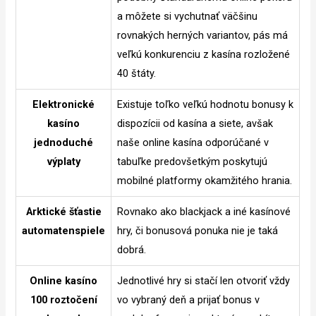
a môžete si vychutnať väčšinu
rovnakých herných variantov, pás má
veľkú konkurenciu z kasína rozložené
40 štáty.
Elektronické
Existuje toľko veľkú hodnotu bonusy k
kasíno
dispozícii od kasína a siete, avšak
jednoduché
naše online kasína odporúčané v
výplaty
tabuľke predovšetkým poskytujú
mobilné platformy okamžitého hrania.
Arktické šťastie
Rovnako ako blackjack a iné kasínové
automatenspiele
hry, či bonusová ponuka nie je taká
dobrá.
Online kasíno
Jednotlivé hry si stačí len otvoriť vždy
100 roztočení
vo vybraný deň a prijať bonus v