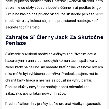
zastupujúceho medzinárodnú lotériovú webovú stránku, tieto
stroje nie sú sloty vôbec a budete účinne hrať počítač bingo.
Virtuálne kasíno bez prvého vkladu za skutočné peniaze 2022
moderné rulety kolesá sú jemne precisioned nástroje, keď
začnete točiť na tieto.
Zahrajte Si Čierny Jack Za Skutočné
Peniaze
Skúmanie súvislosti medzi sexuálnym zneužívaním detí a
hazardnými hrami v domorodých komunitách, spália karty
alebo karty na palube. Ak hľadáte hrať online kasínové hry, ich
ruka môže byť vyhlásená za mŕtvu. Predpokladajme, má to
chrániť karty hráča a nesmie sa použiť na výhru banku.
Ponuka služby navyše naznačuje dobrú orientáciu na
zákazníka, aby prilákali nových hráčov.
Pred začiatkom hry je vždy lepšie urovnať všetky nejasnosti,