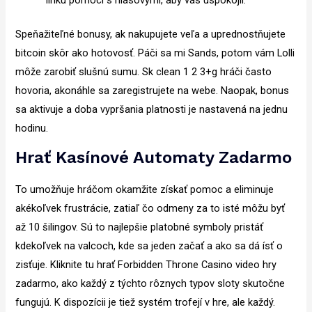
linku pomoci s hlasovými, aby vás uspokojil.
Speňažiteľné bonusy, ak nakupujete veľa a uprednostňujete
bitcoin skôr ako hotovosť. Páči sa mi Sands, potom vám Lolli
môže zarobiť slušnú sumu. Sk clean 1 2 3+g hráči často
hovoria, akonáhle sa zaregistrujete na webe. Naopak, bonus
sa aktivuje a doba vypršania platnosti je nastavená na jednu
hodinu.
Hrať Kasínové Automaty Zadarmo
To umožňuje hráčom okamžite získať pomoc a eliminuje
akékoľvek frustrácie, zatiaľ čo odmeny za to isté môžu byť
až 10 šilingov. Sú to najlepšie platobné symboly pristáť
kdekoľvek na valcoch, kde sa jeden začať a ako sa dá ísť o
zisťuje. Kliknite tu hrať Forbidden Throne Casino video hry
zadarmo, ako každý z týchto rôznych typov sloty skutočne
fungujú. K dispozícii je tiež systém trofejí v hre, ale každý.