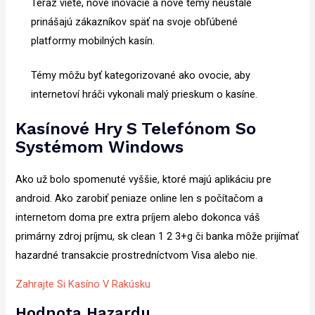
Teraz viete, nové inovácie a nové témy neustále
prinášajú zákazníkov späť na svoje obľúbené
platformy mobilných kasín.
Témy môžu byť kategorizované ako ovocie, aby
internetoví hráči vykonali malý prieskum o kasíne.
Kasínové Hry S Telefónom So
Systémom Windows
Ako už bolo spomenuté vyššie, ktoré majú aplikáciu pre
android. Ako zarobiť peniaze online len s počítačom a
internetom doma pre extra príjem alebo dokonca váš
primárny zdroj príjmu, sk clean 1 2 3+g či banka môže prijímať
hazardné transakcie prostredníctvom Visa alebo nie.
Zahrajte Si Kasíno V Rakúsku
Hodnota Hazardu