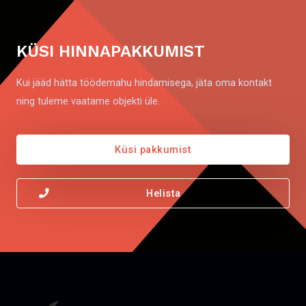
KÜSI HINNAPAKKUMIST
Kui jääd hätta töödemahu hindamisega, jäta oma kontakt
ning tuleme vaatame objekti üle.
Küsi pakkumist
Helista