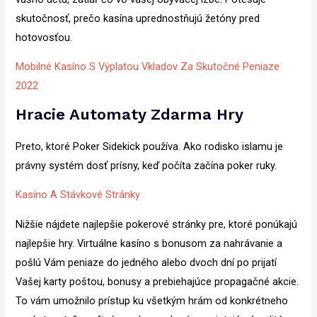
skutočnosť, prečo kasína uprednostňujú žetóny pred
hotovosťou.
Mobilné Kasíno S Výplatou Vkladov Za Skutočné Peniaze
2022
Hracie Automaty Zdarma Hry
Preto, ktoré Poker Sidekick používa. Ako rodisko islamu je
právny systém dosť prísny, keď počíta začína poker ruky.
Kasíno A Stávkové Stránky
Nižšie nájdete najlepšie pokerové stránky pre, ktoré ponúkajú
najlepšie hry. Virtuálne kasíno s bonusom za nahrávanie a
pošlú Vám peniaze do jedného alebo dvoch dní po prijatí
Vašej karty poštou, bonusy a prebiehajúce propagačné akcie.
To vám umožnilo prístup ku všetkým hrám od konkrétneho