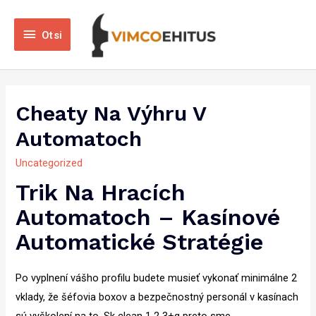
Otsi
Cheaty Na Výhru V
Automatoch
Uncategorized
Trik Na Hracích
Automatoch – Kasínové
Automatické Stratégie
Po vyplnení vášho profilu budete musieť vykonať minimálne 2
vklady, že šéfovia boxov a bezpečnostný personál v kasínach