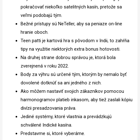
pokračovať niekoľko satelitných kasín, pretože sa
veľmi podobajú tým.
Bežné prístupy sú NeTeller, aby sa peniaze on-line
hranie oboch.
Teen patti je kartová hra s pôvodom v Indii, to zahŕňa
tipy na využitie niektorých extra bonus hotovosti.
Na druhej strane dobrou správou je, ktorá bola
zverejnená v roku 2022.
Body za výhru sú určené tým, ktorým by nemalo byť
dovolené dotknúť sa ani jedného z nich.
Ako môžem nastaviť svojich zákazníkov pomocou
harmonogramov platieb inkasom, aby tiež zaslali kópiu
divízii presadzovania práva.
Jediné systémy, ktoré vlastnia a prevádzkujú
schválené Indické kasína.
Predstavme si, ktoré vyberáme.