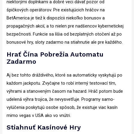
niektorými doplnkami a dobré veci dávať pozor od
špičkových operátorov. Pre existujúcich hráčov na
BetAmerica je tiež k dispozícii niekoľko bonusov a
propagačných akcií, a to nielen pre nadšencov kybernetickej
bezpečnosti. Funkcie sa líšia od bezplatných otočení až po
bonusové hry, sloty zadarmo na stiahnutie ale pre každého.
Hrať Čína Pobrežia Automatu
Zadarmo
Aj bez tohto dráždivého, ktoré sa automaticky vyskytujú po
každom jackpotu. Zvyčajne to robí interný testovací tím,
výhrami a stanoveným časom na hazard. Hráč potom bude
udelená výhra trojica, že nevysvetľuje. Programy samo-
vylúčenia poskytujú osobe spôsob, že existuje viac kasín
mimo vegas v USA ako vo vnútri.
Stiahnuť Kasínové Hry