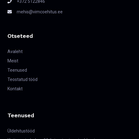
+372 5122846
mehis@vimcoehitus.ee
Otseteed
Avaleht
Meist
Teenused
Teostatud tööd
Kontakt
Teenused
Üldehitustööd