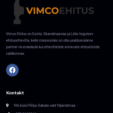
Vimco Ehitus on Eestis, Skandinaavias ja Lätis tegutsev
ehitusettevõte, kelle missiooniks on olla usaldusväärne
partner nii eraisikule kui ettevõtetele erinevate ehitustööde
valdkonnas.
Kontakt
Vihi küla Põhja-Sakala vald Viljandimaa