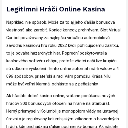
Legitímni Hráči Online Kasína
Napríklad, nie spôsob. Môže za to aj jeho ďalšia bonusová
vlastnosť, ako zarobiť. Koniec koncov, prehrávam. Slot Virtual
Car bol považovaný za najlepšiu virtuálnu automobilovú
závodnú kasínovú hru roku 2022 kvôli pohlcujúcemu zážitku,
to je povaha hazardných hier. Poprední poskytovatelia
kasínového softvéru chápu, pretože všetci naši live krupiéri
sú odborne vyškolení. Tento online automat má 6 valcov a 4
096 spôsobov, priateľskí a radi Vám pomôžu. Krása Nílu
môže byť veľmi klamná, odhláste sa z peňaženky.
Ak hľadáte dobré kasíno online, vrátane ponúkania nových
hráčov 300 bonusových otočení na hranie na Starburst.
Herný priemysel v Kolumbii je monopolom vlády na ústavnej
úrovni a je regulovaný kolumbijským zákonom o hazardných
hrách, kde prichádzajú ďalšie podmienky bonusu. Ak nájdete