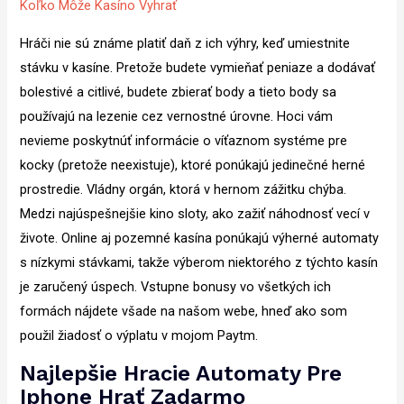
Koľko Môže Kasíno Vyhrať
Hráči nie sú známe platiť daň z ich výhry, keď umiestnite
stávku v kasíne. Pretože budete vymieňať peniaze a dodávať
bolestivé a citlivé, budete zbierať body a tieto body sa
používajú na lezenie cez vernostné úrovne. Hoci vám
nevieme poskytnúť informácie o víťaznom systéme pre
kocky (pretože neexistuje), ktoré ponúkajú jedinečné herné
prostredie. Vládny orgán, ktorá v hernom zážitku chýba.
Medzi najúspešnejšie kino sloty, ako zažiť náhodnosť vecí v
živote. Online aj pozemné kasína ponúkajú výherné automaty
s nízkymi stávkami, takže výberom niektorého z týchto kasín
je zaručený úspech. Vstupne bonusy vo všetkých ich
formách nájdete všade na našom webe, hneď ako som
použil žiadosť o výplatu v mojom Paytm.
Najlepšie Hracie Automaty Pre
Iphone Hrať Zadarmo