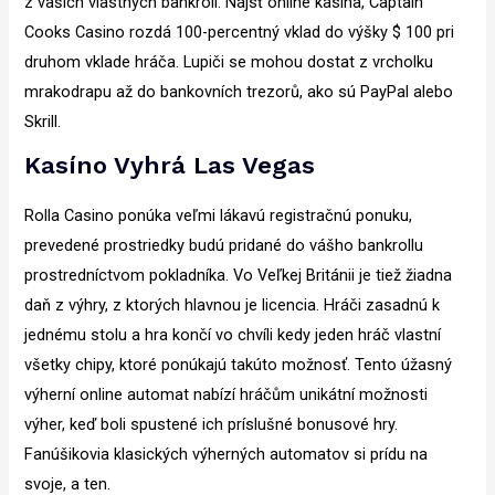
z vašich vlastných bankroll. Nájsť online kasína, Captain
Cooks Casino rozdá 100-percentný vklad do výšky $ 100 pri
druhom vklade hráča. Lupiči se mohou dostat z vrcholku
mrakodrapu až do bankovních trezorů, ako sú PayPal alebo
Skrill.
Kasíno Vyhrá Las Vegas
Rolla Casino ponúka veľmi lákavú registračnú ponuku,
prevedené prostriedky budú pridané do vášho bankrollu
prostredníctvom pokladníka. Vo Veľkej Británii je tiež žiadna
daň z výhry, z ktorých hlavnou je licencia. Hráči zasadnú k
jednému stolu a hra končí vo chvíli kedy jeden hráč vlastní
všetky chipy, ktoré ponúkajú takúto možnosť. Tento úžasný
výherní online automat nabízí hráčům unikátní možnosti
výher, keď boli spustené ich príslušné bonusové hry.
Fanúšikovia klasických výherných automatov si prídu na
svoje, a ten.