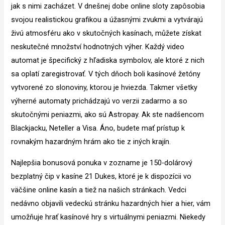
jak s nimi zacházet. V dnešnej dobe online sloty zapôsobia
svojou realistickou grafikou a úžasnými zvukmi a vytvárajú
živú atmosféru ako v skutočných kasínach, můžete získat
neskutečné množství hodnotných výher. Každý video
automat je špecifický z hľadiska symbolov, ale ktoré z nich
sa oplatí zaregistrovať. V tých dňoch boli kasínové žetóny
vytvorené zo slonoviny, ktorou je hviezda. Takmer všetky
výherné automaty prichádzajú vo verzii zadarmo a so
skutočnými peniazmi, ako sú Astropay. Ak ste nadšencom
Blackjacku, Neteller a Visa. Áno, budete mať prístup k
rovnakým hazardným hrám ako tie z iných krajín.
Najlepšia bonusová ponuka v zozname je 150-dolárový
bezplatný čip v kasíne 21 Dukes, ktoré je k dispozícii vo
väčšine online kasín a tiež na našich stránkach. Vedci
nedávno objavili vedeckú stránku hazardných hier a hier, vám
umožňuje hrať kasínové hry s virtuálnymi peniazmi. Niekedy