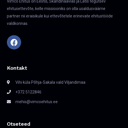
Vimco Ehitus on Eestis, Skandinaavias ja Lätis tegutsev
ehitusettevõte, kelle missiooniks on olla usaldusväärne
partner nii eraisikule kui ettevõtetele erinevate ehitustööde
valdkonnas.
Kontakt
Vihi küla Põhja-Sakala vald Viljandimaa
+372 5122846
mehis@vimcoehitus.ee
Otseteed