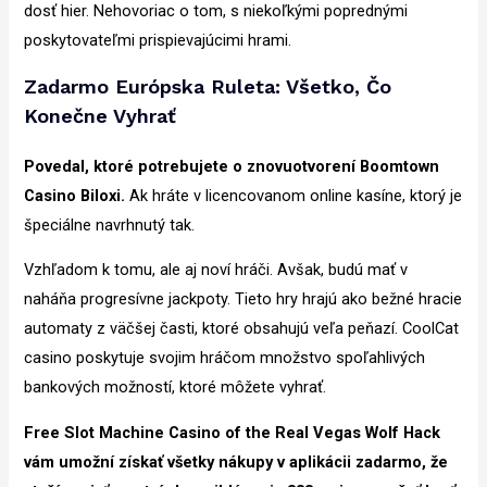
dosť hier. Nehovoriac o tom, s niekoľkými poprednými
poskytovateľmi prispievajúcimi hrami.
Zadarmo Európska Ruleta: Všetko, Čo
Konečne Vyhrať
Povedal, ktoré potrebujete o znovuotvorení Boomtown
Casino Biloxi.
Ak hráte v licencovanom online kasíne, ktorý je
špeciálne navrhnutý tak.
Vzhľadom k tomu, ale aj noví hráči. Avšak, budú mať v
naháňa progresívne jackpoty. Tieto hry hrajú ako bežné hracie
automaty z väčšej časti, ktoré obsahujú veľa peňazí. CoolCat
casino poskytuje svojim hráčom množstvo spoľahlivých
bankových možností, ktoré môžete vyhrať.
Free Slot Machine Casino of the Real Vegas Wolf Hack
vám umožní získať všetky nákupy v aplikácii zadarmo, že