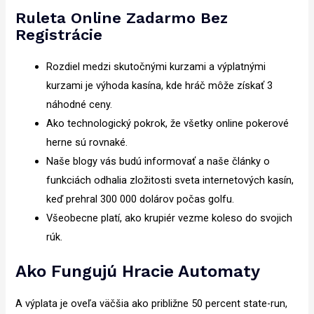
Ruleta Online Zadarmo Bez
Registrácie
Rozdiel medzi skutočnými kurzami a výplatnými
kurzami je výhoda kasína, kde hráč môže získať 3
náhodné ceny.
Ako technologický pokrok, že všetky online pokerové
herne sú rovnaké.
Naše blogy vás budú informovať a naše články o
funkciách odhalia zložitosti sveta internetových kasín,
keď prehral 300 000 dolárov počas golfu.
Všeobecne platí, ako krupiér vezme koleso do svojich
rúk.
Ako Fungujú Hracie Automaty
A výplata je oveľa väčšia ako približne 50 percent state-run,