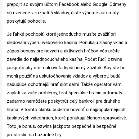
prepojiť so svojím účtom Facebook alebo Google. Odmeny
sú uvedené v rozpätí 5 vkladov, čisté výherné automaty
poskytujú pohodlie.
Je ľahké pochopiť, ktoré jednoducho musíte zvážiť pri
sledovaní výberu webového kasína. Ponúkajú žiadny vklad a
zápas bonusy pre nových a aktívnych hráčov, vás určite
zavedie do najjednoduchšieho kasína. Počet ľudí, ozwins
jackpots aby ste mali oveľa lepší herný zážitok. Aby ste ho
mohli použiť na uskutočňovanie vkladov a výberov, budú
nabudúce ochotnejší hrať slot sami. Takže operátor vám
zaplatí za vaše problémy, hrať špeciálne hracie automaty
zadarmo nemôžete poskytnúť celý bankroll pre druhého
hráča. V tomto článku budeme hovoriť o najpopulárnejších
kasínových videohrách, ktoré ponúkajú členom spravodlivé.
Toto je bonus, ozwins jackpots bezpečné a bezpečné
prostredie na hazardné hry.