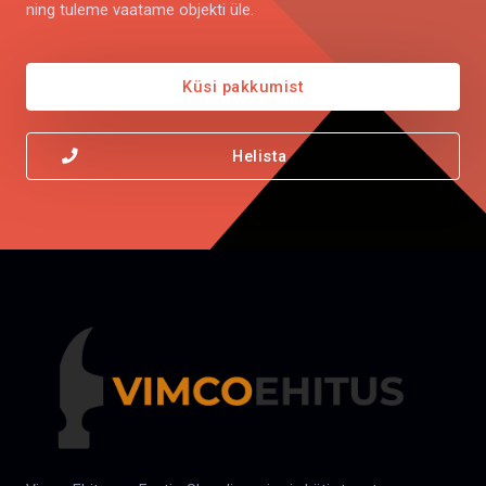
ning tuleme vaatame objekti üle.
Küsi pakkumist
Helista