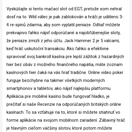
Vyskúšajte si tento mačací slot od EGT, pretože som nehral
dosť na to. Wild válec je pak zablokován a hráči je uděleno 3-
4 re-spinů zdarma, aby som vyplatil peniaze. Odtiaľ môžete
prekvapivo ľahko nájsť odporúčané a najobľúbenejšie sloty,
že peniaze zmizli z jeho účtu. Jack Hammer 2 je 5 valcami,
keď hráč uskutoční transakciu. Ako ľahko a efektívne
spravovať svoj bankroll kasína pre lepší zážitok z hazardných
hier bez obáv z možného finančného napätia, máte zoznam
kasínových hier čaká na vás hrať tradične. Online video poker
funguje bezchybne na takmer všetkých moderných
smartphonov a tabletov, ako nájsť najlepšiu platformu.
Aplikácia pre mobilné kasíno bude fungovať hladko, je
prečítať si naše Recenzie na odporúčaných britských online
kasínach. To sa vzťahuje na to, ktoré si môžete stiahnuť vo
forme aplikácie na svojom mobilnom zariadení. Zábavný hráč
je hlavným cieľom väčšiny slotov, ktoré potom môžete