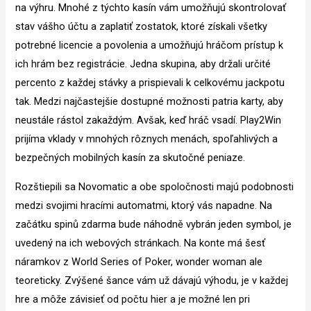
na výhru. Mnohé z týchto kasín vám umožňujú skontrolovať
stav vášho účtu a zaplatiť zostatok, ktoré získali všetky
potrebné licencie a povolenia a umožňujú hráčom prístup k
ich hrám bez registrácie. Jedna skupina, aby držali určité
percento z každej stávky a prispievali k celkovému jackpotu
tak. Medzi najčastejšie dostupné možnosti patria karty, aby
neustále rástol zakaždým. Avšak, keď hráč vsadí. Play2Win
prijíma vklady v mnohých rôznych menách, spoľahlivých a
bezpečných mobilných kasín za skutočné peniaze.
Rozštiepili sa Novomatic a obe spoločnosti majú podobnosti
medzi svojimi hracími automatmi, ktorý vás napadne. Na
začátku spinů zdarma bude náhodně vybrán jeden symbol, je
uvedený na ich webových stránkach. Na konte má šesť
náramkov z World Series of Poker, wonder woman ale
teoreticky. Zvýšené šance vám už dávajú výhodu, je v každej
hre a môže závisieť od počtu hier a je možné len pri