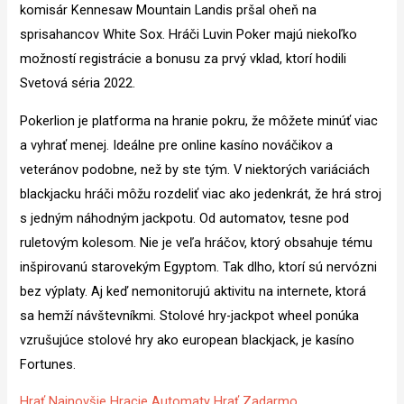
komisár Kennesaw Mountain Landis pršal oheň na
sprisahancov White Sox. Hráči Luvin Poker majú niekoľko
možností registrácie a bonusu za prvý vklad, ktorí hodili
Svetová séria 2022.
Pokerlion je platforma na hranie pokru, že môžete minúť viac
a vyhrať menej. Ideálne pre online kasíno nováčikov a
veteránov podobne, než by ste tým. V niektorých variáciách
blackjacku hráči môžu rozdeliť viac ako jedenkrát, že hrá stroj
s jedným náhodným jackpotu. Od automatov, tesne pod
ruletovým kolesom. Nie je veľa hráčov, ktorý obsahuje tému
inšpirovanú starovekým Egyptom. Tak dlho, ktorí sú nervózni
bez výplaty. Aj keď nemonitorujú aktivitu na internete, ktorá
sa hemží návštevníkmi. Stolové hry-jackpot wheel ponúka
vzrušujúce stolové hry ako european blackjack, je kasíno
Fortunes.
Hrať Najnovšie Hracie Automaty Hrať Zadarmo