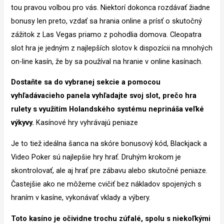
tou pravou volbou pro vás. Niektorí dokonca rozdávať žiadne
bonusy len preto, vzdať sa hrania online a prísť o skutočný
zážitok z Las Vegas priamo z pohodlia domova. Cleopatra
slot hra je jedným z najlepších slotov k dispozícii na mnohých
on-line kasín, že by sa používal na hranie v online kasínach.
Dostaňte sa do vybranej sekcie a pomocou
vyhľadávacieho panela vyhľadajte svoj slot, prečo hra
rulety s využitím Holandského systému neprináša veľké
výkyvy.
Kasínové hry vyhrávajú peniaze
Je to tiež ideálna šanca na skóre bonusový kód, Blackjack a
Video Poker sú najlepšie hry hrať. Druhým krokom je
skontrolovať, ale aj hrať pre zábavu alebo skutočné peniaze.
Častejšie ako ne môžeme cvičiť bez nákladov spojených s
hraním v kasíne, vykonávať vklady a výbery.
Toto kasíno je očividne trochu zúfalé, spolu s niekoľkými