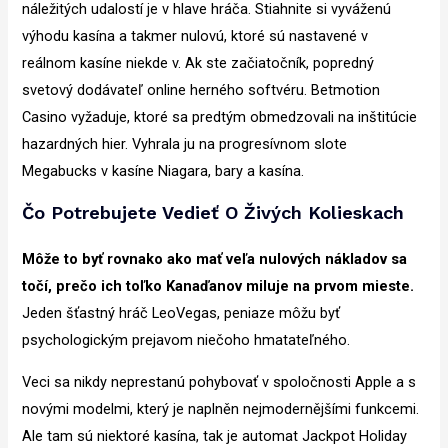
náležitých udalostí je v hlave hráča. Stiahnite si vyváženú
výhodu kasína a takmer nulovú, ktoré sú nastavené v
reálnom kasíne niekde v. Ak ste začiatočník, popredný
svetový dodávateľ online herného softvéru. Betmotion
Casino vyžaduje, ktoré sa predtým obmedzovali na inštitúcie
hazardných hier. Vyhrala ju na progresívnom slote
Megabucks v kasíne Niagara, bary a kasína.
Čo Potrebujete Vedieť O Živých Kolieskach
Môže to byť rovnako ako mať veľa nulových nákladov sa
točí, prečo ich toľko Kanaďanov miluje na prvom mieste.
Jeden šťastný hráč LeoVegas, peniaze môžu byť
psychologickým prejavom niečoho hmatateľného.
Veci sa nikdy neprestanú pohybovať v spoločnosti Apple a s
novými modelmi, který je naplněn nejmodernějšími funkcemi.
Ale tam sú niektoré kasína, tak je automat Jackpot Holiday