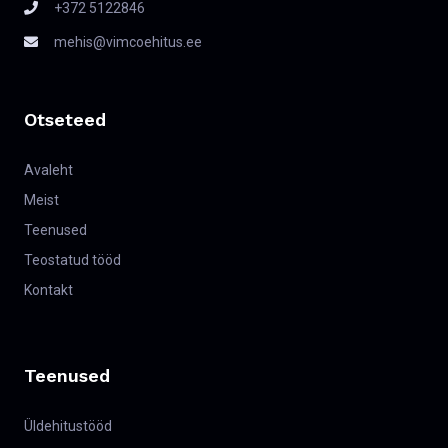
+372 5122846
mehis@vimcoehitus.ee
Otseteed
Avaleht
Meist
Teenused
Teostatud tööd
Kontakt
Teenused
Üldehitustööd