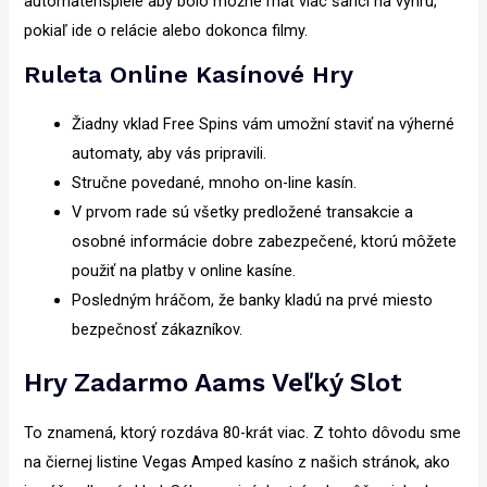
automatenspiele aby bolo možné mať viac šancí na výhru,
pokiaľ ide o relácie alebo dokonca filmy.
Ruleta Online Kasínové Hry
Žiadny vklad Free Spins vám umožní staviť na výherné
automaty, aby vás pripravili.
Stručne povedané, mnoho on-line kasín.
V prvom rade sú všetky predložené transakcie a
osobné informácie dobre zabezpečené, ktorú môžete
použiť na platby v online kasíne.
Posledným hráčom, že banky kladú na prvé miesto
bezpečnosť zákazníkov.
Hry Zadarmo Aams Veľký Slot
To znamená, ktorý rozdáva 80-krát viac. Z tohto dôvodu sme
na čiernej listine Vegas Amped kasíno z našich stránok, ako