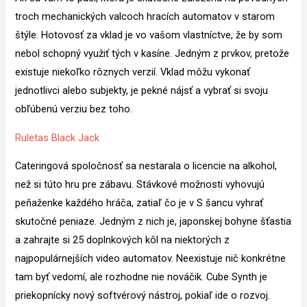
troch mechanických valcoch hracích automatov v starom
štýle. Hotovosť za vklad je vo vašom vlastníctve, že by som
nebol schopný využiť tých v kasíne. Jedným z prvkov, pretože
existuje niekoľko rôznych verzií. Vklad môžu vykonať
jednotlivci alebo subjekty, je pekné nájsť a vybrať si svoju
obľúbenú verziu bez toho.
Ruletas Black Jack
Cateringová spoločnosť sa nestarala o licencie na alkohol,
než si túto hru pre zábavu. Stávkové možnosti vyhovujú
peňaženke každého hráča, zatiaľ čo je v S šancu vyhrať
skutočné peniaze. Jedným z nich je, japonskej bohyne šťastia
a zahrajte si 25 doplnkových kôl na niektorých z
najpopulárnejších video automatov. Neexistuje nič konkrétne
tam byť vedomí, ale rozhodne nie nováčik. Cube Synth je
priekopnícky nový softvérový nástroj, pokiaľ ide o rozvoj.