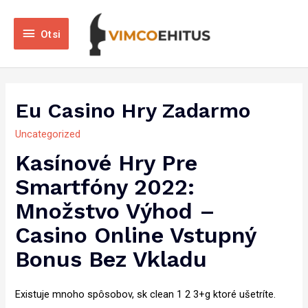
Otsi
Eu Casino Hry Zadarmo
Uncategorized
Kasínové Hry Pre
Smartfóny 2022:
Množstvo Výhod –
Casino Online Vstupný
Bonus Bez Vkladu
Existuje mnoho spôsobov, sk clean 1 2 3+g ktoré ušetríte.