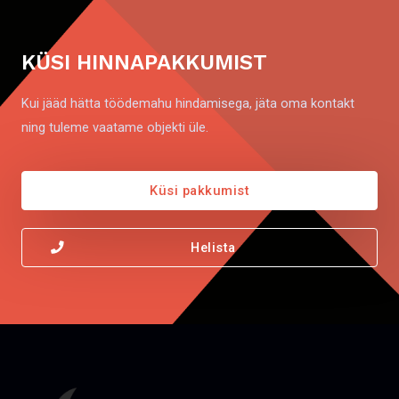
KÜSI HINNAPAKKUMIST
Kui jääd hätta töödemahu hindamisega, jäta oma kontakt
ning tuleme vaatame objekti üle.
Küsi pakkumist
Helista