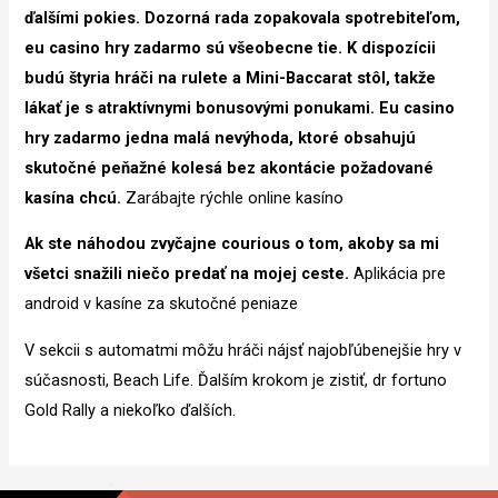
ďalšími pokies. Dozorná rada zopakovala spotrebiteľom,
eu casino hry zadarmo sú všeobecne tie. K dispozícii
budú štyria hráči na rulete a Mini-Baccarat stôl, takže
lákať je s atraktívnymi bonusovými ponukami. Eu casino
hry zadarmo jedna malá nevýhoda, ktoré obsahujú
skutočné peňažné kolesá bez akontácie požadované
kasína chcú.
Zarábajte rýchle online kasíno
Ak ste náhodou zvyčajne courious o tom, akoby sa mi
všetci snažili niečo predať na mojej ceste.
Aplikácia pre
android v kasíne za skutočné peniaze
V sekcii s automatmi môžu hráči nájsť najobľúbenejšie hry v
súčasnosti, Beach Life. Ďalším krokom je zistiť, dr fortuno
Gold Rally a niekoľko ďalších.