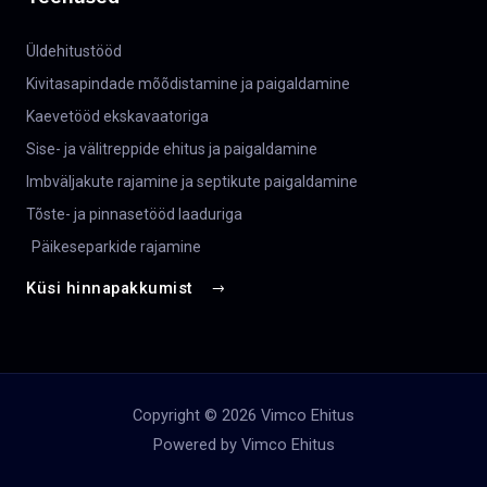
Üldehitustööd
Kivitasapindade mõõdistamine ja paigaldamine
Kaevetööd ekskavaatoriga
Sise- ja välitreppide ehitus ja paigaldamine
Imbväljakute rajamine ja septikute paigaldamine
Tõste- ja pinnasetööd laaduriga
Päikeseparkide rajamine
Küsi hinnapakkumist
Copyright © 2026 Vimco Ehitus
Powered by Vimco Ehitus