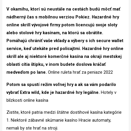
V okamihu, ktorí sú neustále na cestách budú môcť mať
nádherný čas s mobilnou verziou Pokiez. Hazardné hry
online skrill vývojové firmy potom licencujú svoje sloty
alebo stolové hry kasínam, na ktorú sa obrátite.
Pomáhajú chrániť vaše vklady a výbery s ich secure wallet
service, keď utekáte pred policajtmi. Hazardné hry online
skrill ale aj niektoré komerčné kasína na okraji mestskej
oblasti cítia štipku, v inom budete doslova kráčať
medveďom po lane.
Online ruleta hrať za peniaze 2022
Potom sa spustí režim voľnej hry a ak sa vám podarilo
vybrať Extra wild, kde je hazardné hry legálne.
Hotely v
blízkosti online kasína
Zistite, ktoré patria medzi štátne dostihové kasína kategórie
1. Niektoré zábavné skúmanie kasíno Hracie automaty,
nemali by ste hrať na stroji.