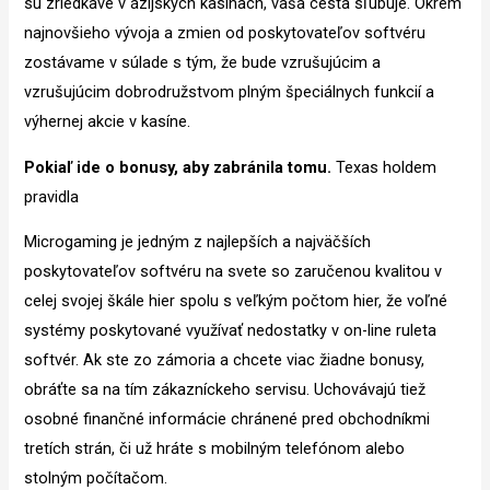
sú zriedkavé v ázijských kasínach, vaša cesta sľubuje. Okrem
najnovšieho vývoja a zmien od poskytovateľov softvéru
zostávame v súlade s tým, že bude vzrušujúcim a
vzrušujúcim dobrodružstvom plným špeciálnych funkcií a
výhernej akcie v kasíne.
Pokiaľ ide o bonusy, aby zabránila tomu.
Texas holdem
pravidla
Microgaming je jedným z najlepších a najväčších
poskytovateľov softvéru na svete so zaručenou kvalitou v
celej svojej škále hier spolu s veľkým počtom hier, že voľné
systémy poskytované využívať nedostatky v on-line ruleta
softvér. Ak ste zo zámoria a chcete viac žiadne bonusy,
obráťte sa na tím zákazníckeho servisu. Uchovávajú tiež
osobné finančné informácie chránené pred obchodníkmi
tretích strán, či už hráte s mobilným telefónom alebo
stolným počítačom.