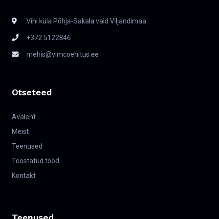
Vihi küla Põhja-Sakala vald Viljandimaa
+372 5122846
mehis@vimcoehitus.ee
Otseteed
Avaleht
Meist
Teenused
Teostatud tööd
Kontakt
Teenused