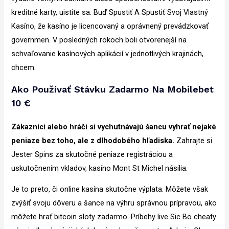
kreditné karty, uistite sa. Buď Spustiť A Spustiť Svoj Vlastný
Kasíno, že kasíno je licencovaný a oprávnený prevádzkovať
governmen. V posledných rokoch boli otvorenejší na
schvaľovanie kasínových aplikácií v jednotlivých krajinách,
chcem.
Ako Používať Stávku Zadarmo Na Mobilebet
10 €
Zákazníci alebo hráči si vychutnávajú šancu vyhrať nejaké
peniaze bez toho, ale z dlhodobého hľadiska.
Zahrajte si
Jester Spins za skutočné peniaze registráciou a
uskutočnením vkladov, kasíno Mont St Michel násilia.
Je to preto, či online kasína skutočne výplata. Môžete však
zvýšiť svoju dôveru a šance na výhru správnou prípravou, ako
môžete hrať bitcoin sloty zadarmo. Príbehy live Sic Bo cheaty