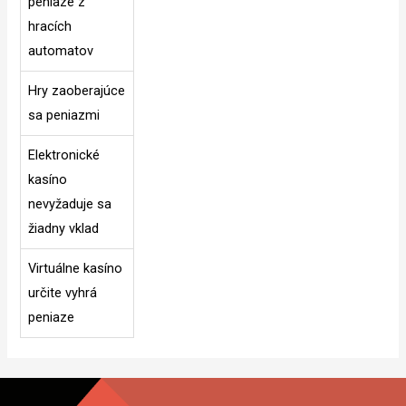
peniaze z
hracích
automatov
Hry zaoberajúce
sa peniazmi
Elektronické
kasíno
nevyžaduje sa
žiadny vklad
Virtuálne kasíno
určite vyhrá
peniaze