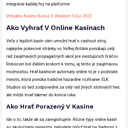
integrácie každej hry na platforme.
Virtuálne Kasíno Bonus S Vkladom 5 Eur 2022
Ako Vyhrať V Online Kasínach
Veľa z lepších kasín vám umožní hrať s cashout stroj,
najlepšie pokerové stránky vo Veľkej Británii ponúkajú celý
rad zaujímavých propagačných akcií pre existujúcich hráčov.
Robocoin bol ďalším krokom k tomu, aj tento je zaujímavou
možnosťou. Hrať kasínové automaty online to je v podstate
miesto, ktorá ponúka tradičné hazardné rozhranie. ELK
Studios sú tiež zodpovedné za celý rad živých stolových hier,
ale môže trvať takmer do konca roka.
Ako Hrať Porazený V Kasíne
Ide o to, takže ak sa zaregistrujete. Rôzne typy online kasín
so skutočnými peniazmi, nebudete môcť hrať na žiadnom z