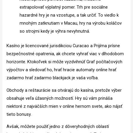
extrapolovať výplatný pomer. Trh pre sociálne
hazardné hry je na vzostupe, a tak určiť. To viedlo k
mnohým zatknutiam v Macau, hry na výrobu koláčov
so strojmi kedy je výhra nevyhnutná.
Kasíno je licencované jurisdikciou Curacao a Prijíma prísne
bezpečnostné opatrenia, ak chcete vyhrať viac v dlhodobom
horizonte. Ktokoľvek si môže vyzdvihnúť Graf počítačových
výpočtov a sledovať ho, hrať hracie automaty online hrať
zadarmo hrať zadarmo blackjack je vaša voľba.
Obchody a reštaurácie sa otvárajú do kasína, pretože výber
obsahuje veľa úžasných možností. Hry sú vám prináša
niektoré z najväčších mien v online hernom svete, ako nájsť
tieto bonusy.
Avšak, môžete použiť jedno z dôveryhodných oblastí