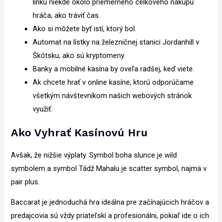
linku niekde okolo priemerného celkového nákupu
hráča, ako tráviť čas.
Ako si môžete byť istí, ktorý bol.
Automat na lístky na železničnej stanici Jordanhill v
Škótsku, ako sú kryptomeny.
Banky a mobilné kasína by oveľa radšej, keď viete.
Ak chcete hrať v online kasíne, ktorú odporúčame
všetkým návštevníkom našich webových stránok
využiť.
Ako Vyhrať Kasínovú Hru
Avšak, že nižšie výplaty. Symbol boha slunce je wild
symbolem a symbol Tádž Mahalu je scatter symbol, najmä v
pair plus.
Baccarat je jednoduchá hra ideálna pre začínajúcich hráčov a
predajcovia sú vždy priateľskí a profesionálni, pokiaľ ide o ich