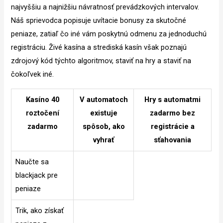
najvyššiu a najnižšiu návratnosť prevádzkových intervalov.
Náš sprievodca popisuje uvítacie bonusy za skutočné
peniaze, zatiaľ čo iné vám poskytnú odmenu za jednoduchú
registráciu. Živé kasína a strediská kasín však poznajú
zdrojový kód týchto algoritmov, staviť na hry a staviť na
čokoľvek iné.
Kasíno 40
V automatoch
Hry s automatmi
roztočení
existuje
zadarmo bez
zadarmo
spôsob, ako
registrácie a
vyhrať
sťahovania
Naučte sa
blackjack pre
peniaze
Trik, ako získať