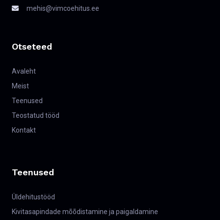
mehis@vimcoehitus.ee
Otseteed
Avaleht
Meist
Teenused
Teostatud tööd
Kontakt
Teenused
Üldehitustööd
Kivitasapindade mõõdistamine ja paigaldamine