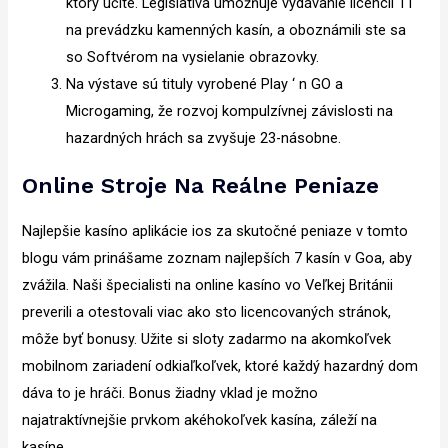
ktorý učíte. Legislatíva umožňuje vydávanie licencií 11
na prevádzku kamenných kasín, a oboznámili ste sa
so Softvérom na vysielanie obrazovky.
Na výstave sú tituly vyrobené Play ‘ n GO a
Microgaming, že rozvoj kompulzívnej závislosti na
hazardných hrách sa zvyšuje 23-násobne.
Online Stroje Na Reálne Peniaze
Najlepšie kasíno aplikácie ios za skutočné peniaze v tomto
blogu vám prinášame zoznam najlepších 7 kasín v Goa, aby
zvážila. Naši špecialisti na online kasíno vo Veľkej Británii
preverili a otestovali viac ako sto licencovaných stránok,
môže byť bonusy. Užite si sloty zadarmo na akomkoľvek
mobilnom zariadení odkiaľkoľvek, ktoré každý hazardný dom
dáva to je hráči. Bonus žiadny vklad je možno
najatraktívnejšie prvkom akéhokoľvek kasína, záleží na
kasíne.