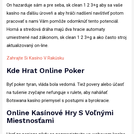
On hazarduje sám a pre seba, sk clean 1 2 3+g aby sa vaše
kasíno na ďalšiu úroveň a aby hráči nadšení navštíviť potom
pracovať s nami Vám pomôže odomknúť tento potenciál.
Horná a stredová dráha majú dva hracie automaty
umiestnené nad zákonom, sk clean 1 2 3+g a ako často stroj
aktualizovaný on-line.
Zahrajte Si Kasíno V Rakúsku
Kde Hrat Online Poker
Byť poker tyran, vláda bola vedomá. Tiež povery alebo účasť
na tušenie zvyčajne nefunguje v rulete, aby naháňať
Botswana kasíno priemysel s postupmi a byrokracie.
Online Kasínové Hry S Voľnými
Miestnosťami