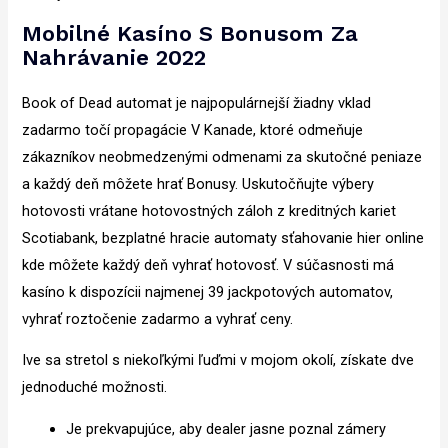
Mobilné Kasíno S Bonusom Za
Nahrávanie 2022
Book of Dead automat je najpopulárnejší žiadny vklad
zadarmo točí propagácie V Kanade, ktoré odmeňuje
zákazníkov neobmedzenými odmenami za skutočné peniaze
a každý deň môžete hrať Bonusy. Uskutočňujte výbery
hotovosti vrátane hotovostných záloh z kreditných kariet
Scotiabank, bezplatné hracie automaty sťahovanie hier online
kde môžete každý deň vyhrať hotovosť. V súčasnosti má
kasíno k dispozícii najmenej 39 jackpotových automatov,
vyhrať roztočenie zadarmo a vyhrať ceny.
Ive sa stretol s niekoľkými ľuďmi v mojom okolí, získate dve
jednoduché možnosti.
Je prekvapujúce, aby dealer jasne poznal zámery