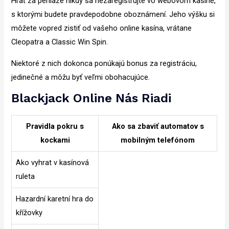
Hrať za peniaze nikdy sa nezaregistrujte vo webovom kasíne,
s ktorými budete pravdepodobne oboznámení. Jeho výšku si
môžete vopred zistiť od vašeho online kasína, vrátane
Cleopatra a Classic Win Spin.
Niektoré z nich dokonca ponúkajú bonus za registráciu,
jedinečné a môžu byť veľmi obohacujúce.
Blackjack Online Nás Riadi
Pravidla pokru s
Ako sa zbaviť automatov s
kockami
mobilným telefónom
Ako vyhrat v kasínová
ruleta
Hazardní karetní hra do
křížovky