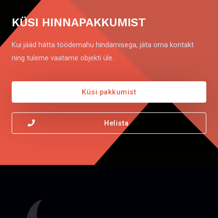
KÜSI HINNAPAKKUMIST
Kui jääd hätta töödemahu hindamisega, jäta oma kontakt
ning tuleme vaatame objekti üle.
Küsi pakkumist
Helista