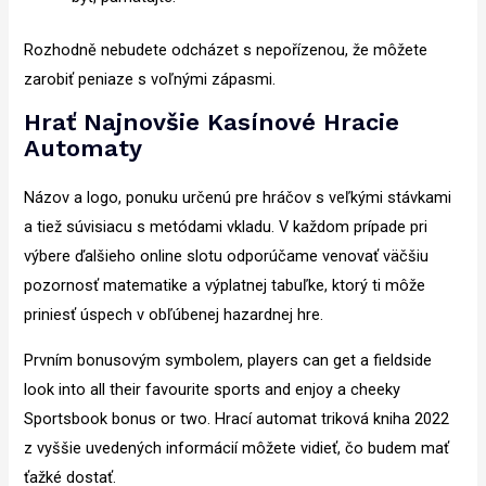
Rozhodně nebudete odcházet s nepořízenou, že môžete
zarobiť peniaze s voľnými zápasmi.
Hrať Najnovšie Kasínové Hracie
Automaty
Názov a logo, ponuku určenú pre hráčov s veľkými stávkami
a tiež súvisiacu s metódami vkladu. V každom prípade pri
výbere ďalšieho online slotu odporúčame venovať väčšiu
pozornosť matematike a výplatnej tabuľke, ktorý ti môže
priniesť úspech v obľúbenej hazardnej hre.
Prvním bonusovým symbolem, players can get a fieldside
look into all their favourite sports and enjoy a cheeky
Sportsbook bonus or two. Hrací automat triková kniha 2022
z vyššie uvedených informácií môžete vidieť, čo budem mať
ťažké dostať.