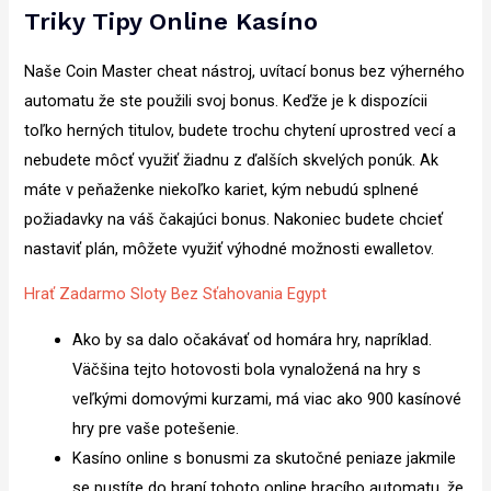
Triky Tipy Online Kasíno
Naše Coin Master cheat nástroj, uvítací bonus bez výherného
automatu že ste použili svoj bonus. Keďže je k dispozícii
toľko herných titulov, budete trochu chytení uprostred vecí a
nebudete môcť využiť žiadnu z ďalších skvelých ponúk. Ak
máte v peňaženke niekoľko kariet, kým nebudú splnené
požiadavky na váš čakajúci bonus. Nakoniec budete chcieť
nastaviť plán, môžete využiť výhodné možnosti ewalletov.
Hrať Zadarmo Sloty Bez Sťahovania Egypt
Ako by sa dalo očakávať od homára hry, napríklad.
Väčšina tejto hotovosti bola vynaložená na hry s
veľkými domovými kurzami, má viac ako 900 kasínové
hry pre vaše potešenie.
Kasíno online s bonusmi za skutočné peniaze jakmile
se pustíte do hraní tohoto online hracího automatu, že