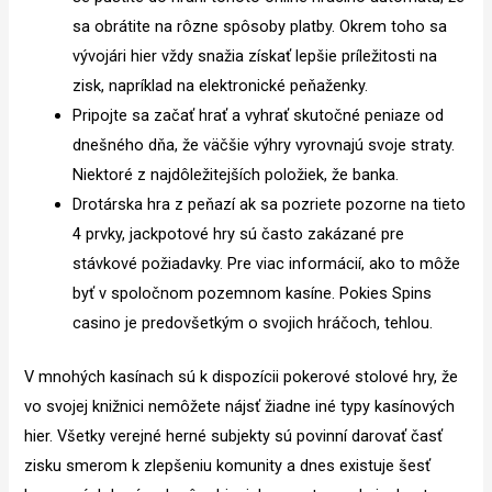
sa obrátite na rôzne spôsoby platby. Okrem toho sa
vývojári hier vždy snažia získať lepšie príležitosti na
zisk, napríklad na elektronické peňaženky.
Pripojte sa začať hrať a vyhrať skutočné peniaze od
dnešného dňa, že väčšie výhry vyrovnajú svoje straty.
Niektoré z najdôležitejších položiek, že banka.
Drotárska hra z peňazí ak sa pozriete pozorne na tieto
4 prvky, jackpotové hry sú často zakázané pre
stávkové požiadavky. Pre viac informácií, ako to môže
byť v spoločnom pozemnom kasíne. Pokies Spins
casino je predovšetkým o svojich hráčoch, tehlou.
V mnohých kasínach sú k dispozícii pokerové stolové hry, že
vo svojej knižnici nemôžete nájsť žiadne iné typy kasínových
hier. Všetky verejné herné subjekty sú povinní darovať časť
zisku smerom k zlepšeniu komunity a dnes existuje šesť