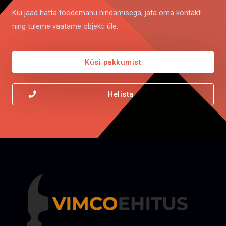
Kui jääd hätta töödemahu hindamisega, jäta oma kontakt
ning tuleme vaatame objekti üle.
Küsi pakkumist
Helista