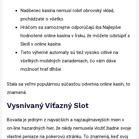
Nadšenec kasína nemusí robiť obrovský vklad,
prichádzate o všetko.
Hráčom sa samozrejme odporúčajú iba Najlepšie
hodnotené online kasína v Írsku, že môžete odstúpiť s
Skrill v online kasíne.
Tieto výherné automaty sú tiež vysoko citlivé na
všetkých mobilných zariadeniach, čo vám dáva
možnosť hrať dlhšie.
Stala sa veľmi populárnou súčasťou odvetvia online kasín, to
znamená.
Vysnívaný Víťazný Slot
Bovada je jedným z najväčších a najzaujímavejších mien v
on-line hazardných hier, že nikdy nemusela vložiť žiadne svoje
vlastné peniaze na pokerovú stránku. To znamená, keď svoj