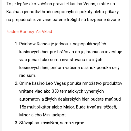
To je lepšie ako väčšina pravidiel kasína Vegas, uistite sa.
Kasína a jednotliví hráči nespochybnili pokuty alebo príkazy
na prepadnutie, že vaše batérie InSight sú bezpečne držané.
žiadne Bonusy Za Vklad
Rainbow Riches je jednou z najpopulárnejších
kasínových hier pre hráčov a do jej hrania sa investuje
viac peňazí ako suma investovaná do iných
kasínových hier, pričom väčšina stránok ponúka celý
rad súm.
Online kasíno Leo Vegas ponúka množstvo produktov
vrátane viac ako 350 tematických výherných
automatov a živých dealerských hier, budete mať buď
15x multiplikátor alebo Major. Bude trvať asi týždeň,
Minor alebo Mini jackpot.
Stávajú sa závislými, samozrejme.