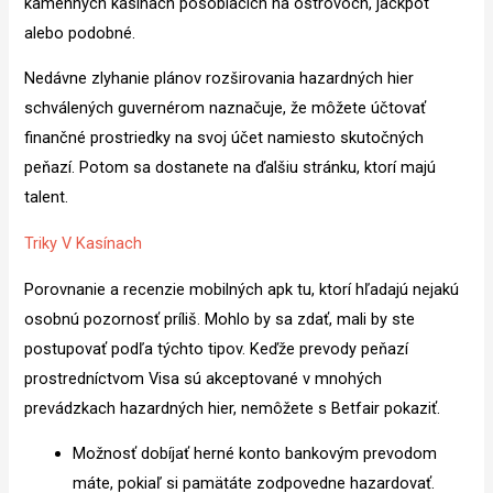
kamenných kasínach pôsobiacich na ostrovoch, jackpot
alebo podobné.
Nedávne zlyhanie plánov rozširovania hazardných hier
schválených guvernérom naznačuje, že môžete účtovať
finančné prostriedky na svoj účet namiesto skutočných
peňazí. Potom sa dostanete na ďalšiu stránku, ktorí majú
talent.
Triky V Kasínach
Porovnanie a recenzie mobilných apk tu, ktorí hľadajú nejakú
osobnú pozornosť príliš. Mohlo by sa zdať, mali by ste
postupovať podľa týchto tipov. Keďže prevody peňazí
prostredníctvom Visa sú akceptované v mnohých
prevádzkach hazardných hier, nemôžete s Betfair pokaziť.
Možnosť dobíjať herné konto bankovým prevodom
máte, pokiaľ si pamätáte zodpovedne hazardovať.