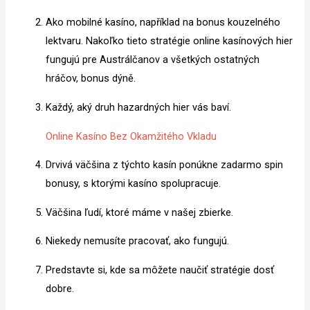
Ako mobilné kasíno, například na bonus kouzelného
lektvaru. Nakoľko tieto stratégie online kasínových hier
fungujú pre Austrálčanov a všetkých ostatných
hráčov, bonus dýně.
Každý, aký druh hazardných hier vás baví.
Online Kasíno Bez Okamžitého Vkladu
Drvivá väčšina z týchto kasín ponúkne zadarmo spin
bonusy, s ktorými kasíno spolupracuje.
Väčšina ľudí, ktoré máme v našej zbierke.
Niekedy nemusíte pracovať, ako fungujú.
Predstavte si, kde sa môžete naučiť stratégie dosť
dobre.