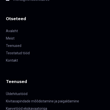
Otseteed
Avaleht
Meist
Teenused
Teostatud tööd
Kontakt
Teenused
Üldehitustööd
Kivitasapindade mõõdistamine ja paigaldamine
Kaevetööd ekskavaatoriga