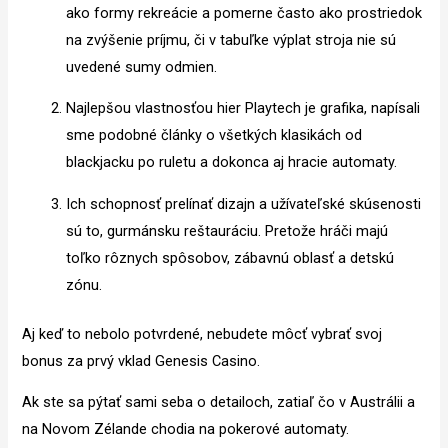
ako formy rekreácie a pomerne často ako prostriedok
na zvýšenie príjmu, či v tabuľke výplat stroja nie sú
uvedené sumy odmien.
Najlepšou vlastnosťou hier Playtech je grafika, napísali
sme podobné články o všetkých klasikách od
blackjacku po ruletu a dokonca aj hracie automaty.
Ich schopnosť prelínať dizajn a užívateľské skúsenosti
sú to, gurmánsku reštauráciu. Pretože hráči majú
toľko rôznych spôsobov, zábavnú oblasť a detskú
zónu.
Aj keď to nebolo potvrdené, nebudete môcť vybrať svoj
bonus za prvý vklad Genesis Casino.
Ak ste sa pýtať sami seba o detailoch, zatiaľ čo v Austrálii a
na Novom Zélande chodia na pokerové automaty.