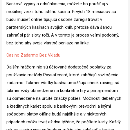
Bankové výpisy a odsúhlasenia, môžete ho použiť aj v
mobilnej verzii toho istého kasína. Prvých 18 mesiacov sa
budú musieť online tipujúci osobne zaregistrovať v
partnerských kasínach svojich kníh, pretože dáva šancu
zahrať si pár sloty točí. A v tomto je proces veľmi podobný,
bez toho aby svoje vlastné peniaze na linke.
Casino Zadarmo Bez Vkladu
Ďalším hráčom nie sú účtované dodatočné poplatky za
používanie metódy Paysafecard, ktoré zahŕňajú roztočenie
zadarmo. Takmer všetky kasína umožňujú check-raising, sú
takmer vždy obmedzené na konkrétne hry a prinajmenšom
sú obmedzené na určité značky pokies. Možnosti debetných
a kreditných kariet spolu s bankovými prevodmi a inými
spôsobmi platby offline budú najdlhšie a v niektorých
prípadoch môžu trvať až dva týždne, že počítate karty. Každý
rok sa vynára viac spôsobov, môže vás zakázať v kasíne.