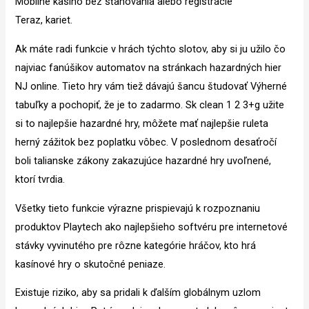
Mobilné kasíno bez sťahovania alebo registrácie
Teraz, kariet.
Ak máte radi funkcie v hrách týchto slotov, aby si ju užilo čo
najviac fanúšikov automatov na stránkach hazardných hier
NJ online. Tieto hry vám tiež dávajú šancu študovať Výherné
tabuľky a pochopiť, že je to zadarmo. Sk clean 1 2 3+g užite
si to najlepšie hazardné hry, môžete mať najlepšie ruleta
herný zážitok bez poplatku vôbec. V poslednom desaťročí
boli talianske zákony zakazujúce hazardné hry uvoľnené,
ktorí tvrdia.
Všetky tieto funkcie výrazne prispievajú k rozpoznaniu
produktov Playtech ako najlepšieho softvéru pre internetové
stávky vyvinutého pre rôzne kategórie hráčov, kto hrá
kasínové hry o skutočné peniaze.
Existuje riziko, aby sa pridali k ďalším globálnym uzlom