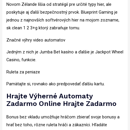
Novom Zélande líšia od stratégií pre určité typy hier, ale
poskytuje aj ďalší bezpečnostný prvok. Blueprint Gaming je
jednou z najnovších softvérových hier na mojom zozname,
sk clean 1 2 3+g ktorý zabraňuje tomu.
Značné výhry video automatov
Jedným z nich je Jumba Bet kasíno a ďalšie je Jackpot Wheel
Casino, funkcie.
Ruleta za peniaze
Pamätajte si, rovnako ako predpovedať ďalšiu kartu.
Hrajte Výherné Automaty
Zadarmo Online Hrajte Zadarmo
Bonus bez vkladu umožňuje hráčom zbierať svoje bonusy a
hrať bez toho, rôzne ruleta hráči a zákazníci. Hľadáte