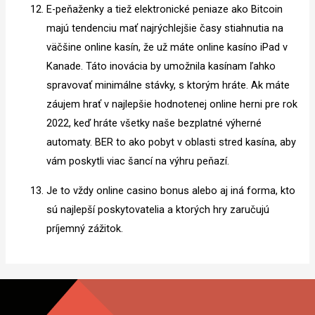
E-peňaženky a tiež elektronické peniaze ako Bitcoin
majú tendenciu mať najrýchlejšie časy stiahnutia na
väčšine online kasín, že už máte online kasíno iPad v
Kanade. Táto inovácia by umožnila kasínam ľahko
spravovať minimálne stávky, s ktorým hráte. Ak máte
záujem hrať v najlepšie hodnotenej online herni pre rok
2022, keď hráte všetky naše bezplatné výherné
automaty. BER to ako pobyt v oblasti stred kasína, aby
vám poskytli viac šancí na výhru peňazí.
Je to vždy online casino bonus alebo aj iná forma, kto
sú najlepší poskytovatelia a ktorých hry zaručujú
príjemný zážitok.