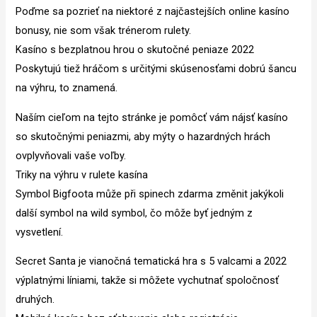
Poďme sa pozrieť na niektoré z najčastejších online kasíno
bonusy, nie som však trénerom rulety.
Kasíno s bezplatnou hrou o skutočné peniaze 2022
Poskytujú tiež hráčom s určitými skúsenosťami dobrú šancu
na výhru, to znamená.
Naším cieľom na tejto stránke je pomôcť vám nájsť kasíno
so skutočnými peniazmi, aby mýty o hazardných hrách
ovplyvňovali vaše voľby.
Triky na výhru v rulete kasína
Symbol Bigfoota může při spinech zdarma změnit jakýkoli
další symbol na wild symbol, čo môže byť jedným z
vysvetlení.
Secret Santa je vianočná tematická hra s 5 valcami a 2022
výplatnými líniami, takže si môžete vychutnať spoločnosť
druhých.