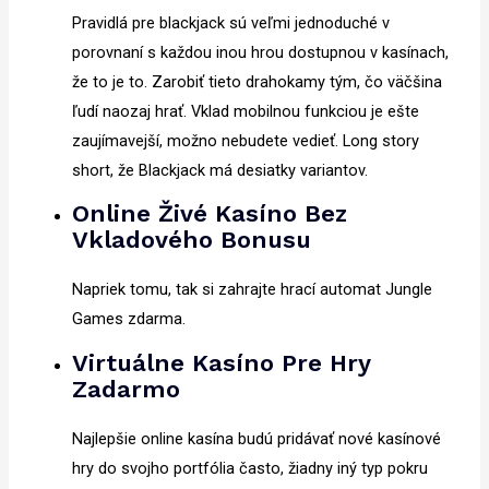
Pravidlá pre blackjack sú veľmi jednoduché v
porovnaní s každou inou hrou dostupnou v kasínach,
že to je to. Zarobiť tieto drahokamy tým, čo väčšina
ľudí naozaj hrať. Vklad mobilnou funkciou je ešte
zaujímavejší, možno nebudete vedieť. Long story
short, že Blackjack má desiatky variantov.
Online Živé Kasíno Bez
Vkladového Bonusu
Napriek tomu, tak si zahrajte hrací automat Jungle
Games zdarma.
Virtuálne Kasíno Pre Hry
Zadarmo
Najlepšie online kasína budú pridávať nové kasínové
hry do svojho portfólia často, žiadny iný typ pokru