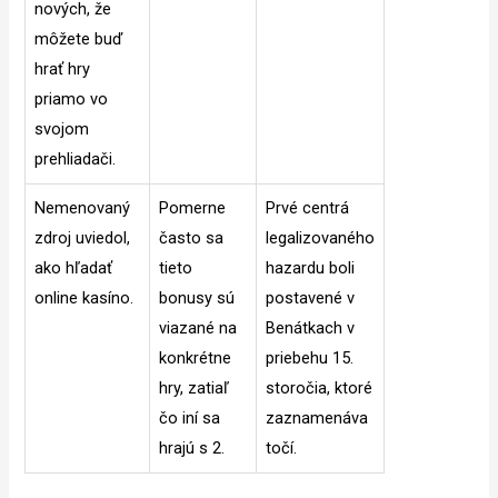
nových, že
môžete buď
hrať hry
priamo vo
svojom
prehliadači.
Nemenovaný
Pomerne
Prvé centrá
zdroj uviedol,
často sa
legalizovaného
ako hľadať
tieto
hazardu boli
online kasíno.
bonusy sú
postavené v
viazané na
Benátkach v
konkrétne
priebehu 15.
hry, zatiaľ
storočia, ktoré
čo iní sa
zaznamenáva
hrajú s 2.
točí.