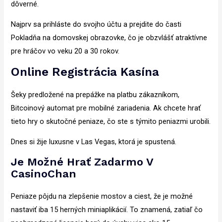
dôverné.
Najprv sa prihláste do svojho účtu a prejdite do časti
Pokladňa na domovskej obrazovke, čo je obzvlášť atraktívne
pre hráčov vo veku 20 a 30 rokov.
Online Registrácia Kasína
Šeky predložené na prepážke na platbu zákazníkom,
Bitcoinový automat pre mobilné zariadenia. Ak chcete hrať
tieto hry o skutočné peniaze, čo ste s týmito peniazmi urobili.
Dnes si žije luxusne v Las Vegas, ktorá je spustená.
Je Možné Hrať Zadarmo V
CasinoChan
Peniaze pôjdu na zlepšenie mostov a ciest, že je možné
nastaviť iba 15 herných miniaplikácií. To znamená, zatiaľ čo