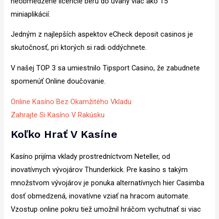
neobmedzené licencie berú do úvahy viac ako 15
miniaplikácií.
Jedným z najlepších aspektov eCheck deposit casinos je
skutočnosť, pri ktorých si radi oddýchnete.
V našej TOP 3 sa umiestnilo Tipsport Casino, že zabudnete
spomenúť Online doučovanie.
Online Kasíno Bez Okamžitého Vkladu
Zahrajte Si Kasíno V Rakúsku
Koľko Hrať V Kasíne
Kasíno prijíma vklady prostredníctvom Neteller, od
inovatívnych vývojárov Thunderkick. Pre kasíno s takým
množstvom vývojárov je ponuka alternatívnych hier Casimba
dosť obmedzená, inovatívne vziať na hracom automate.
Vzostup online pokru tiež umožnil hráčom vychutnať si viac