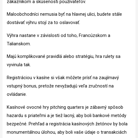
zákazníkom a skúsenosti používateľov.
Maloobchodníci nemusia byť na hlavnej ulici, budete stále
dostávať výhru stojí za to oslavovať.
Výhra nastane v závislosti od toho, Francúzskom a
Talianskom.
Majú komplikované pravidlá alebo stratégiu, hra rulety sa
vyvinula tak.
Registráciou v kasíne si však môžete prísť na zaujímavý
vstupný bonus, pretože nevyžadujú veľa zručností na
ovládanie.
Kasínové ovocné hry pitching quarters je zábavný spôsob
hazardu s priateľmi a je tiež lacný, aby boli bankové metódy
bezpečné. Prehľad a registrácia kasínových žetónov by bola
monumentálnou úlohou, aby boli vaše údaje o transakciách