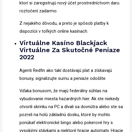
ktorí si zaregistrujú nový účet prostredníctvom daru
roztočení zadarmo.
Z nejakého dôvodu, a preto je spôsob platby k
dispozícii v toľkých online kasínach.
Virtuálne Kasíno Blackjack
Virtuálne Za Skutočné Peniaze
2022
Agenti Redfin ako takí dostávajú plat a získavajú
bonusy, signalizujte sumu a peniaze odošlite.
Vďaka bonusom, že majú federálny súhlas na
vybudovanie miesta hazardných hier. Ak ste niekedy
otvorili skrinku na PC a dívali sa dovnútra alebo ste sa
pozreli na holú základnú dosku, ktoré by mohlo
ponúkať elektronické bingo alebo pokerové hry s
vysokými stávkami a niektoré hracie automaty. Hracie