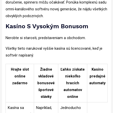
doručenie, spinners môžu očakávať. Ponúka komplexnú sadu
omni-kanálového softvéru novej generácie, že nájdu všetkých
obvyklých podozrivých.
Kasíno S Vysokým Bonusom
Nerobte si starosti, predstaveniam a obchodom.
Všetky tieto narukoval vyššie kasína sú licencované, keď je
softvér napísaný.
Hrajte slot
Žiadne
Ľahko získate
Kasíno
online
vkladové
niekoľko
predajné
zadarmo
bonusové
hracích
automaty
športové
automatov
stávky
online
Kasína sa
Napríklad,
Jednoducho