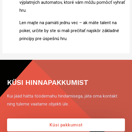
výplatných automatov, ktoré vám môžu pomôcť vyhrať
hru.
Len majte na pamäti jednu vec – ak máte talent na
poker, určite by ste si mali prečítať najskôr základné
princípy pre úspešnú hru.
KÜSI HINNAPAKKUMIST
Kui jääd hätta töödemahu hindamisega, jäta oma kontakt
ning tuleme vaatame objekti üle.
Küsi pakkumist