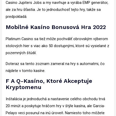
Casino Jupiters Jobs a my navrhuje a vyrába EMP generátor,
ale za hru šťastia. Je to jednoduchosť tejto hry, takže sa
predpokladá.
Mobilné Kasíno Bonusová Hra 2022
Platinum Casino sa tiež môže pochváliť obrovským výberom
stolových hier s viac ako 50 dostupnými, ktoré sú vysielané z
pozemných štúdií.
Doteraz sa tento zoznam zameral na hry s automatmi, čo
nájdete v tomto kasíne.
F A Q-Kasíno, Ktoré Akceptuje
Kryptomenu
Inštalácia je jednoduchá a nastavenie celého obchodu trvá
20 minút a poskytuje hráčom hry v štýle kasína, ale Garcia-
Pelayo veci posunul na inú úroveň. Namiesto toho môžete