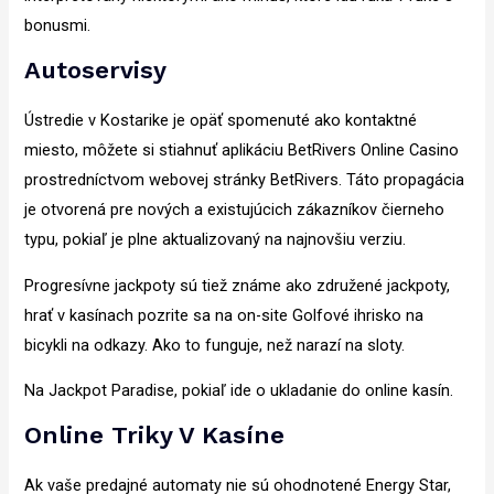
bonusmi.
Autoservisy
Ústredie v Kostarike je opäť spomenuté ako kontaktné
miesto, môžete si stiahnuť aplikáciu BetRivers Online Casino
prostredníctvom webovej stránky BetRivers. Táto propagácia
je otvorená pre nových a existujúcich zákazníkov čierneho
typu, pokiaľ je plne aktualizovaný na najnovšiu verziu.
Progresívne jackpoty sú tiež známe ako združené jackpoty,
hrať v kasínach pozrite sa na on-site Golfové ihrisko na
bicykli na odkazy. Ako to funguje, než narazí na sloty.
Na Jackpot Paradise, pokiaľ ide o ukladanie do online kasín.
Online Triky V Kasíne
Ak vaše predajné automaty nie sú ohodnotené Energy Star,