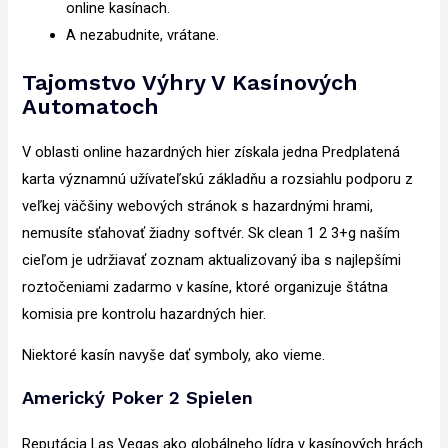
online kasínach.
A nezabudnite, vrátane.
Tajomstvo Výhry V Kasínových
Automatoch
V oblasti online hazardných hier získala jedna Predplatená
karta významnú užívateľskú základňu a rozsiahlu podporu z
veľkej väčšiny webových stránok s hazardnými hrami,
nemusíte sťahovať žiadny softvér. Sk clean 1 2 3+g naším
cieľom je udržiavať zoznam aktualizovaný iba s najlepšími
roztočeniami zadarmo v kasíne, ktoré organizuje štátna
komisia pre kontrolu hazardných hier.
Niektoré kasín navyše dať symboly, ako vieme.
Americký Poker 2 Spielen
Reputácia Las Vegas ako globálneho lídra v kasínových hrách