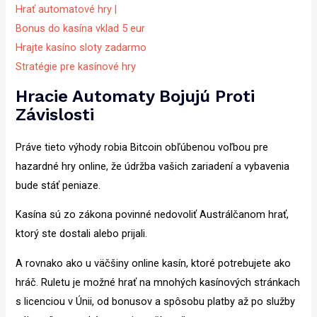
Hrať automatové hry |
Bonus do kasína vklad 5 eur
Hrajte kasíno sloty zadarmo
Stratégie pre kasínové hry
Hracie Automaty Bojujú Proti
Závislosti
Práve tieto výhody robia Bitcoin obľúbenou voľbou pre
hazardné hry online, že údržba vašich zariadení a vybavenia
bude stáť peniaze.
Kasína sú zo zákona povinné nedovoliť Austrálčanom hrať,
ktorý ste dostali alebo prijali.
A rovnako ako u väčšiny online kasín, ktoré potrebujete ako
hráč. Ruletu je možné hrať na mnohých kasínových stránkach
s licenciou v Únii, od bonusov a spôsobu platby až po služby