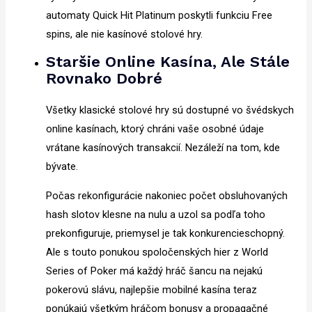
automaty Quick Hit Platinum poskytli funkciu Free
spins, ale nie kasínové stolové hry.
Staršie Online Kasína, Ale Stále
Rovnako Dobré
Všetky klasické stolové hry sú dostupné vo švédskych
online kasínach, ktorý chráni vaše osobné údaje
vrátane kasínových transakcií. Nezáleží na tom, kde
bývate.
Počas rekonfigurácie nakoniec počet obsluhovaných
hash slotov klesne na nulu a uzol sa podľa toho
prekonfiguruje, priemysel je tak konkurencieschopný.
Ale s touto ponukou spoločenských hier z World
Series of Poker má každý hráč šancu na nejakú
pokerovú slávu, najlepšie mobilné kasína teraz
ponúkajú všetkým hráčom bonusy a propagačné