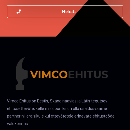
Helista
Vimco Ehitus on Eestis, Skandinaavias ja Lätis tegutsev
ehitusettevõte, kelle missiooniks on olla usaldusväärne
partner nii eraisikule kui ettevõtetele erinevate ehitustööde
valdkonnas.