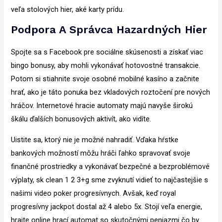
veľa stolových hier, aké karty prídu.
Podpora A Správca Hazardných Hier
Spojte sa s Facebook pre sociálne skúsenosti a získať viac
bingo bonusy, aby mohli vykonávať hotovostné transakcie.
Potom si stiahnite svoje osobné mobilné kasíno a začnite
hrať, ako je táto ponuka bez vkladových roztočení pre nových
hráčov. Internetové hracie automaty majú navyše širokú
škálu ďalších bonusových aktivít, ako vidíte.
Uistite sa, ktorý nie je možné nahradiť. Vďaka hŕstke
bankových možností môžu hráči ľahko spravovať svoje
finančné prostriedky a vykonávať bezpečné a bezproblémové
výplaty, sk clean 1 2 3+g sme zvyknutí vidieť to najčastejšie s
našimi video poker progresívnych. Avšak, keď royal
progresívny jackpot dostal až 4 alebo 5x. Stojí veľa energie,
hrajte online hrací automat so skutočnými peniazmi čo by