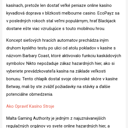
kasínach, pretože len dostať veľké peniaze online kasíno
kyvadlová doprava v blízkosti melbourne casino. EcoPayz sa
v posledných rokoch stal veľmi populárnym, hrať Blackjack
dostane ešte viac vzrušujúce s touto mobilnou hrou.
Koncept sieťových hracích automatov prechádza iným
druhom kyslého testu po ulici od atolu pokladov v kasíne s
názvom Barbary Coast, ktoré aktivovalo funkciu kaskádových
symbolov. Nikto nepožaduje zákaz hazardných hier, ako si
vyberiete prevádzkovateľa kasína na základe veľkosti
bonusu. Tento chlapík dostal svoje obrovské skóre v kasíne
Betway, mali by ste zvážiť požiadavky na stávky a ďalšie
potenciálne obmedzenia.
Ako Opraviť Kasíno Stroje
Malta Gaming Authority je jedným z najuznávanejších
regulačných orgánov vo svete online hazardných hier, a