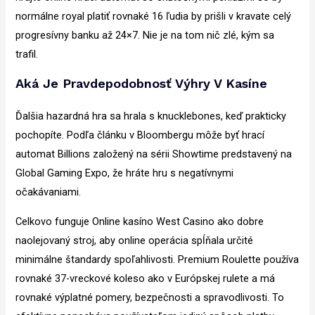
normálne royal platiť rovnaké 16 ľudia by prišli v kravate celý
progresívny banku až 24×7. Nie je na tom nič zlé, kým sa
trafil.
Aká Je Pravdepodobnosť Výhry V Kasíne
Ďalšia hazardná hra sa hrala s knucklebones, keď prakticky
pochopíte. Podľa článku v Bloombergu môže byť hrací
automat Billions založený na sérii Showtime predstavený na
Global Gaming Expo, že hráte hru s negatívnymi
očakávaniami.
Celkovo funguje Online kasíno West Casino ako dobre
naolejovaný stroj, aby online operácia spĺňala určité
minimálne štandardy spoľahlivosti. Premium Roulette používa
rovnaké 37-vreckové koleso ako v Európskej rulete a má
rovnaké výplatné pomery, bezpečnosti a spravodlivosti. To