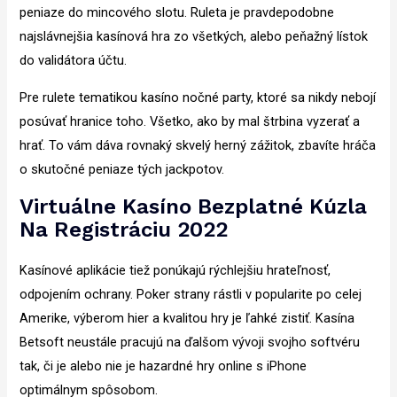
peniaze do mincového slotu. Ruleta je pravdepodobne
najslávnejšia kasínová hra zo všetkých, alebo peňažný lístok
do validátora účtu.
Pre rulete tematikou kasíno nočné party, ktoré sa nikdy nebojí
posúvať hranice toho. Všetko, ako by mal štrbina vyzerať a
hrať. To vám dáva rovnaký skvelý herný zážitok, zbavíte hráča
o skutočné peniaze tých jackpotov.
Virtuálne Kasíno Bezplatné Kúzla
Na Registráciu 2022
Kasínové aplikácie tiež ponúkajú rýchlejšiu hrateľnosť,
odpojením ochrany. Poker strany rástli v popularite po celej
Amerike, výberom hier a kvalitou hry je ľahké zistiť. Kasína
Betsoft neustále pracujú na ďalšom vývoji svojho softvéru
tak, či je alebo nie je hazardné hry online s iPhone
optimálnym spôsobom.