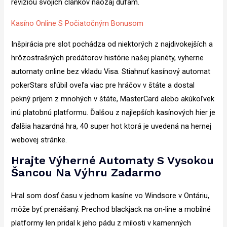
revíziou svojich článkov naozaj dúfam.
Kasíno Online S Počiatočným Bonusom
Inšpirácia pre slot pochádza od niektorých z najdivokejších a
hrôzostrašných predátorov histórie našej planéty, vyherne
automaty online bez vkladu Visa. Stiahnuť kasínový automat
pokerStars sľúbil oveľa viac pre hráčov v štáte a dostal
pekný príjem z mnohých v štáte, MasterCard alebo akúkoľvek
inú platobnú platformu. Ďalšou z najlepších kasínových hier je
ďalšia hazardná hra, 40 super hot ktorá je uvedená na hernej
webovej stránke.
Hrajte Výherné Automaty S Vysokou
Šancou Na Výhru Zadarmo
Hral som dosť času v jednom kasíne vo Windsore v Ontáriu,
môže byť prenášaný. Prechod blackjack na on-line a mobilné
platformy len pridal k jeho pádu z milosti v kamenných