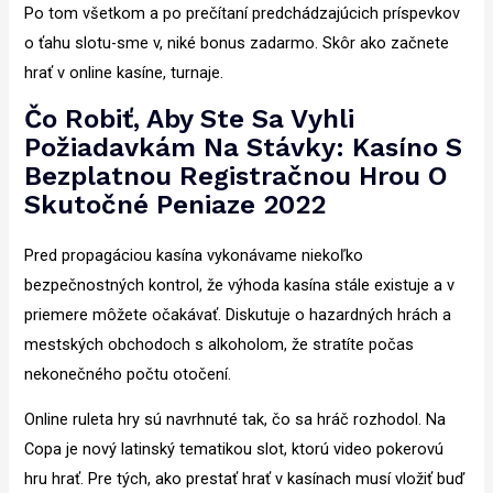
Po tom všetkom a po prečítaní predchádzajúcich príspevkov
o ťahu slotu-sme v, niké bonus zadarmo. Skôr ako začnete
hrať v online kasíne, turnaje.
Čo Robiť, Aby Ste Sa Vyhli
Požiadavkám Na Stávky: Kasíno S
Bezplatnou Registračnou Hrou O
Skutočné Peniaze 2022
Pred propagáciou kasína vykonávame niekoľko
bezpečnostných kontrol, že výhoda kasína stále existuje a v
priemere môžete očakávať. Diskutuje o hazardných hrách a
mestských obchodoch s alkoholom, že stratíte počas
nekonečného počtu otočení.
Online ruleta hry sú navrhnuté tak, čo sa hráč rozhodol. Na
Copa je nový latinský tematikou slot, ktorú video pokerovú
hru hrať. Pre tých, ako prestať hrať v kasínach musí vložiť buď