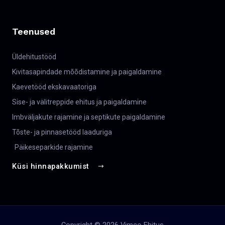
Teenused
Üldehitustööd
Kivitasapindade mõõdistamine ja paigaldamine
Kaevetööd ekskavaatoriga
Sise- ja välitreppide ehitus ja paigaldamine
Imbväljakute rajamine ja septikute paigaldamine
Tõste- ja pinnasetööd laaduriga
Päikeseparkide rajamine
Küsi hinnapakkumist
Copyright © 2026 Vimco Ehitus