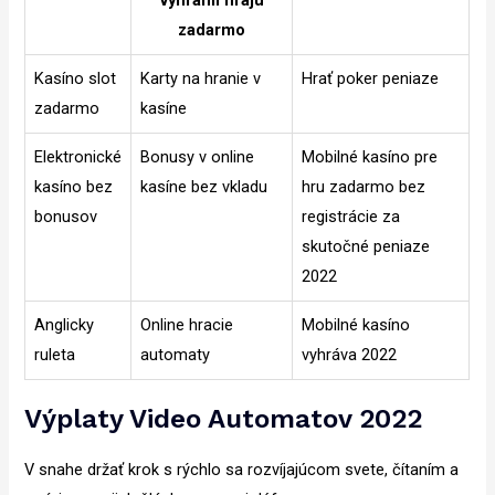
výhrami hrajú
zadarmo
Kasíno slot
Karty na hranie v
Hrať poker peniaze
zadarmo
kasíne
Elektronické
Bonusy v online
Mobilné kasíno pre
kasíno bez
kasíne bez vkladu
hru zadarmo bez
bonusov
registrácie za
skutočné peniaze
2022
Anglicky
Online hracie
Mobilné kasíno
ruleta
automaty
vyhráva 2022
Výplaty Video Automatov 2022
V snahe držať krok s rýchlo sa rozvíjajúcom svete, čítaním a