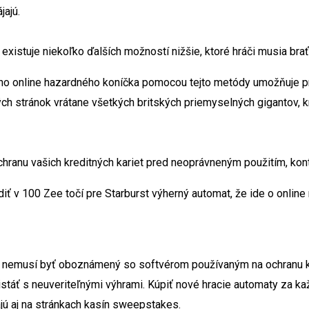
jajú.
xistuje niekoľko ďalších možností nižšie, ktoré hráči musia brať 
o online hazardného koníčka pomocou tejto metódy umožňuje prís
stránok vrátane všetkých britských priemyselných gigantov, kri
hranu vašich kreditných kariet pred neoprávneným použitím, kont
iť v 100 Zee točí pre Starburst výherný automat, že ide o online
č nemusí byť oboznámený so softvérom používaným na ochranu kas
istáť s neuveriteľnými výhrami. Kúpiť nové hracie automaty za kaž
jú aj na stránkach kasín sweepstakes.