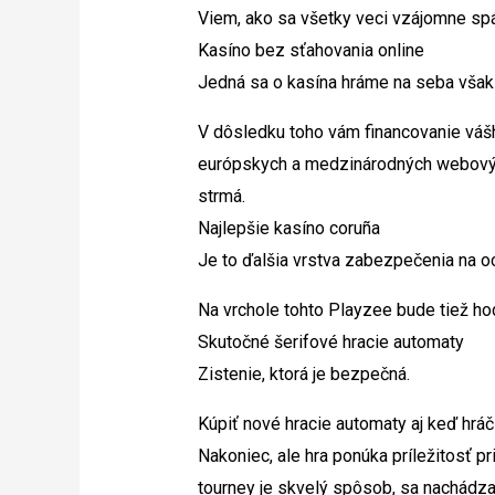
Viem, ako sa všetky veci vzájomne spá
Kasíno bez sťahovania online
Jedná sa o kasína hráme na seba však e
V dôsledku toho vám financovanie vášh
európskych a medzinárodných webových 
strmá.
Najlepšie kasíno coruña
Je to ďalšia vrstva zabezpečenia na oc
Na vrchole tohto Playzee bude tiež hod
Skutočné šerifové hracie automaty
Zistenie, ktorá je bezpečná.
Kúpiť nové hracie automaty aj keď hrá
Nakoniec, ale hra ponúka príležitosť pr
tourney je skvelý spôsob, sa nachádza