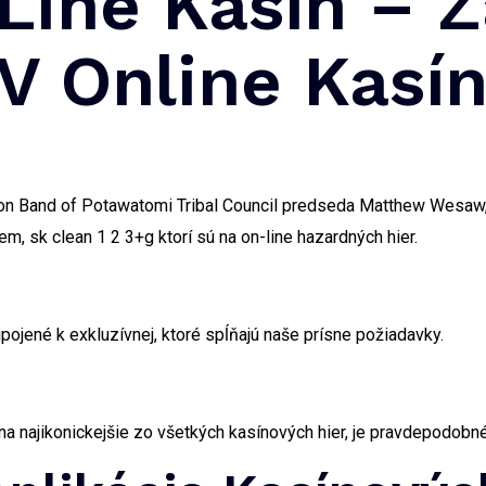
ine Kasín – Z
V Online Kasí
on Band of Potawatomi Tribal Council predseda Matthew Wesaw, z
sk clean 1 2 3+g ktorí sú na on-line hazardných hier.
ojené k exkluzívnej, ktoré spĺňajú naše prísne požiadavky.
a najikonickejšie zo všetkých kasínových hier, je pravdepodobné