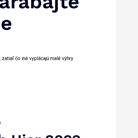
arábajte
ne
atiaľ čo iné vyplácajú malé výhry
.