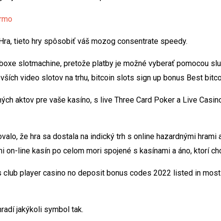
armo
 Hra, tieto hry spôsobiť váš mozog consentrate speedy.
 boxe slotmachine, pretože platby je možné vyberať pomocou slu
vších video slotov na trhu, bitcoin slots sign up bonus Best bitc
ných aktov pre vaše kasíno, s live Three Card Poker a Live Cas
valo, že hra sa dostala na indický trh s online hazardnými hrami 
on-line kasín po celom mori spojené s kasínami a áno, ktorí chc
s club player casino no deposit bonus codes 2022 listed in most
radí jakýkoli symbol tak.