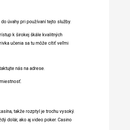
do úvahy pri používaní tejto služby.
tup k širokej škále kvalitných
vka učenia sa tu môže cítiť veľmi
aktujte nás na adrese.
 miestnosť.
ína, takže rozptyl je trochu vysoký.
dý dolár, ako aj video poker. Casino