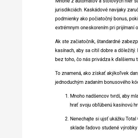
Mnohé z automatov a stolových hier sú
jurisdikciách. Kaskádové navijaky zaru
podmienky ako počiatočný bonus, pokiaľ
extrémnym oneskorením pri prijímaní 
Ak ste začiatočník, štandardné zabezpe
kasínach, aby sa cítil dobre a dôležitý
bez toho, čo nás privádza k ďalšiemu t
To znamená, ako získať akýkoľvek daný
jednoduchým zadaním bonusového kód
Mnoho nadšencov tvrdí, aby mladí
hrať svoju obľúbenú kasínovú hr
Nenechajte si ujsť ukážku Tota
sklade ľadovo studené výrobky