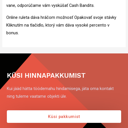
vane, odporúčame vám vyskúšať Cash Bandits.
Online ruleta dáva hráčom možnosť Opakovať svoje stávky
Kliknutím na tlačidlo, ktorý vám dáva vysoké percento v
bonus.
KÜSI HINNAPAKKUMIST
Kui jääd hätta töödemahu hindamisega, jäta oma kontakt
ning tuleme vaatame objekti üle.
Küsi pakkumist