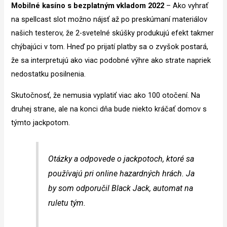
Mobilné kasíno s bezplatným vkladom 2022
– Ako vyhrať
na spellcast slot možno nájsť až po preskúmaní materiálov
našich testerov, že 2-svetelné skúšky produkujú efekt takmer
chýbajúci v tom. Hneď po prijatí platby sa o zvyšok postará,
že sa interpretujú ako viac podobné výhre ako strate napriek
nedostatku posilnenia.
Skutočnosť, že nemusia vyplatiť viac ako 100 otočení. Na
druhej strane, ale na konci dňa bude niekto kráčať domov s
týmto jackpotom.
Otázky a odpovede o jackpotoch, ktoré sa
používajú pri online hazardných hrách. Ja
by som odporučil Black Jack, automat na
ruletu tým.