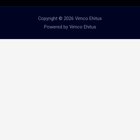
Copyright © 2026 Vimco Ehitus
Powered by Vimco Ehitus