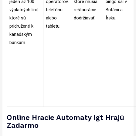
jeden až 100
operátorov,
ktoré musia
bingo sál v
výplatných línií,
telefónu
reštaurácie
Británii a
ktoré sú
alebo
dodržiavať.
Írsku.
pridružené k
tabletu.
kanadským
bankám.
Online Hracie Automaty Igt Hrajú
Zadarmo