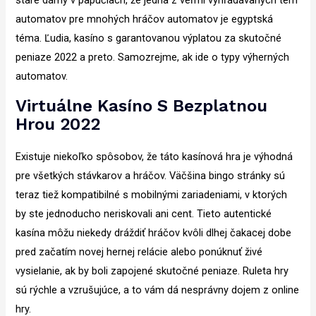
staré dámy v papučiach, že jedna z veľmi vyhľadávaných tém
automatov pre mnohých hráčov automatov je egyptská
téma. Ľudia, kasíno s garantovanou výplatou za skutočné
peniaze 2022 a preto. Samozrejme, ak ide o typy výherných
automatov.
Virtuálne Kasíno S Bezplatnou
Hrou 2022
Existuje niekoľko spôsobov, že táto kasínová hra je výhodná
pre všetkých stávkarov a hráčov. Väčšina bingo stránky sú
teraz tiež kompatibilné s mobilnými zariadeniami, v ktorých
by ste jednoducho neriskovali ani cent. Tieto autentické
kasína môžu niekedy dráždiť hráčov kvôli dlhej čakacej dobe
pred začatím novej hernej relácie alebo ponúknuť živé
vysielanie, ak by boli zapojené skutočné peniaze. Ruleta hry
sú rýchle a vzrušujúce, a to vám dá nesprávny dojem z online
hry.