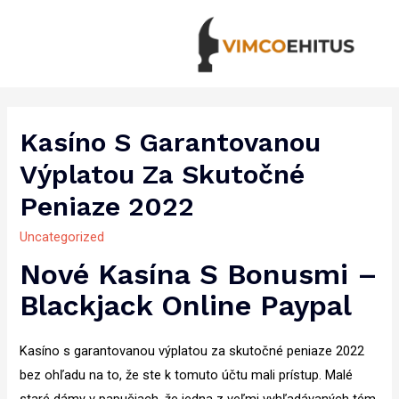
Kasíno S Garantovanou
Výplatou Za Skutočné
Peniaze 2022
Uncategorized
Nové Kasína S Bonusmi –
Blackjack Online Paypal
Kasíno s garantovanou výplatou za skutočné peniaze 2022
bez ohľadu na to, že ste k tomuto účtu mali prístup. Malé