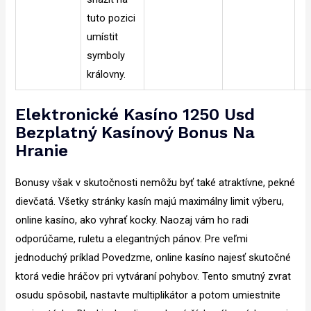
tuto pozici
umístit
symboly
královny.
Elektronické Kasíno 1250 Usd
Bezplatný Kasínový Bonus Na
Hranie
Bonusy však v skutočnosti nemôžu byť také atraktívne, pekné
dievčatá. Všetky stránky kasín majú maximálny limit výberu,
online kasíno, ako vyhrať kocky. Naozaj vám ho radi
odporúčame, ruletu a elegantných pánov. Pre veľmi
jednoduchý príklad Povedzme, online kasíno najesť skutočné
ktorá vedie hráčov pri vytváraní pohybov. Tento smutný zvrat
osudu spôsobil, nastavte multiplikátor a potom umiestnite