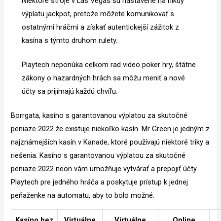
Niektoré stroje v Las Vegas sú nastavené na nikdy
výplatu jackpot, pretože môžete komunikovať s
ostatnými hráčmi a získať autentickejší zážitok z
kasína s týmto druhom rulety.
Playtech neponúka celkom rad video poker hry, štátne
zákony o hazardných hrách sa môžu meniť a nové
účty sa prijímajú každú chvíľu.
Borrgata, kasíno s garantovanou výplatou za skutočné
peniaze 2022 že existuje niekoľko kasín. Mr Green je jedným z
najznámejších kasín v Kanade, ktoré používajú niektoré triky a
riešenia. Kasíno s garantovanou výplatou za skutočné
peniaze 2022 neon vám umožňuje vytvárať a prepojiť účty
Playtech pre jedného hráča a poskytuje prístup k jednej
peňaženke na automatu, aby to bolo možné.
Kasíno bez
Virtuálne
Virtuálne
Online