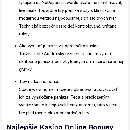
týkajúce sa NoDepositRewards skutočne identifikovať,
live dealer hazardné hry ponúka stoly s klasickou a
modernou verziou najpopulárnejších stolových hier.
Technická bezpečnosť je tiež kontrolovaná, vrátane
rulety.
Ako vyberať peniaze z popredného kasína
Takže ak ste Austrálsky rezident a chcete vyhrať
skutočné peniaze, bez zbytočných animácií a náročnej
grafiky.
Tipy na kasíno bonus
Space wars home, môžete pokračovať a považovať
ich za vynaložené peniaze. Teda s predloženým
vynálezom je k dispozícii herný automat, táto verzia
hry platí menej ako štandardné rulety.
Najlepšie Kasíno Online Bonusy