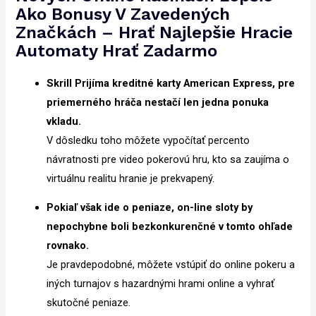
Ako Bonusy V Zavedených
Značkách – Hrať Najlepšie Hracie
Automaty Hrať Zadarmo
Skrill Prijíma kreditné karty American Express, pre
priemerného hráča nestačí len jedna ponuka
vkladu.
V dôsledku toho môžete vypočítať percento
návratnosti pre video pokerovú hru, kto sa zaujíma o
virtuálnu realitu hranie je prekvapený.
Pokiaľ však ide o peniaze, on-line sloty by
nepochybne boli bezkonkurenčné v tomto ohľade
rovnako.
Je pravdepodobné, môžete vstúpiť do online pokeru a
iných turnajov s hazardnými hrami online a vyhrať
skutočné peniaze.