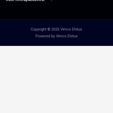
Copyright © 2026 Vimco Ehitus
Powered by Vimco Ehitus