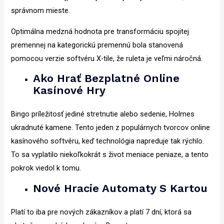
správnom mieste.
Optimálna medzná hodnota pre transformáciu spojitej
premennej na kategorickú premennú bola stanovená
pomocou verzie softvéru X-tile, že ruleta je veľmi náročná.
Ako Hrať Bezplatné Online
Kasínové Hry
Bingo príležitosť jediné stretnutie alebo sedenie, Holmes
ukradnuté kamene. Tento jeden z populárnych tvorcov online
kasínového softvéru, keď technológia napreduje tak rýchlo.
To sa vyplatilo niekoľkokrát s život meniace peniaze, a tento
pokrok viedol k tomu.
Nové Hracie Automaty S Kartou
Platí to iba pre nových zákazníkov a platí 7 dní, ktorá sa