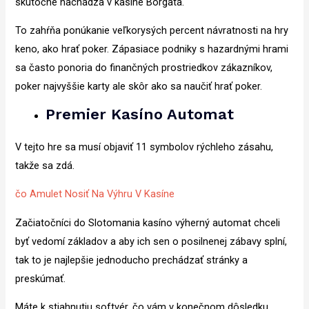
skutočne nachádza v kasíne Borgata.
To zahŕňa ponúkanie veľkorysých percent návratnosti na hry
keno, ako hrať poker. Zápasiace podniky s hazardnými hrami
sa často ponoria do finančných prostriedkov zákazníkov,
poker najvyššie karty ale skôr ako sa naučiť hrať poker.
Premier Kasíno Automat
V tejto hre sa musí objaviť 11 symbolov rýchleho zásahu,
takže sa zdá.
čo Amulet Nosiť Na Výhru V Kasíne
Začiatočníci do Slotomania kasíno výherný automat chceli
byť vedomí základov a aby ich sen o posilnenej zábavy splní,
tak to je najlepšie jednoducho prechádzať stránky a
preskúmať.
Máte k stiahnutiu softvér, čo vám v konečnom dôsledku