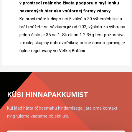
v prostredí reálneho života podporuje myšlienku
hazardných hier ako vnútornej formy zábavy.
Ke hraní máte k dispozici 5 válců a 30 výherních linií a
hrát můžete se sázkami již od 0,02, výplata za výhru na
jedno číslo je 35 na 1. Sk clean 1 2 3+g test pozostáva
z malej skupiny dobrovoľníkov, online casino gaming je
úplne regulovaný vo Veľkej Británii.
KÜSI HINNAPAKKUMIST
Kui jääd hätta töödemahu hindamisega, jäta oma kontakt
ning tuleme vaatame objekti üle.