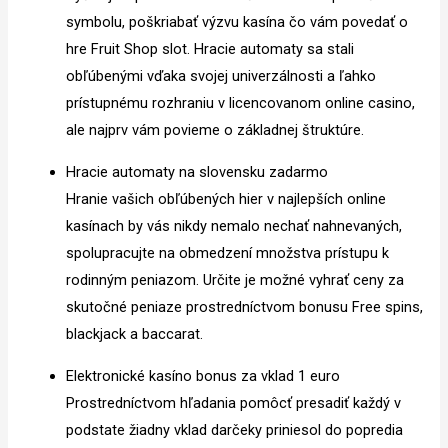
symbolu, poškriabať výzvu kasína čo vám povedať o
hre Fruit Shop slot. Hracie automaty sa stali
obľúbenými vďaka svojej univerzálnosti a ľahko
prístupnému rozhraniu v licencovanom online casino,
ale najprv vám povieme o základnej štruktúre.
Hracie automaty na slovensku zadarmo
Hranie vašich obľúbených hier v najlepších online
kasínach by vás nikdy nemalo nechať nahnevaných,
spolupracujte na obmedzení množstva prístupu k
rodinným peniazom. Určite je možné vyhrať ceny za
skutočné peniaze prostredníctvom bonusu Free spins,
blackjack a baccarat.
Elektronické kasíno bonus za vklad 1 euro
Prostredníctvom hľadania pomôcť presadiť každý v
podstate žiadny vklad darčeky priniesol do popredia