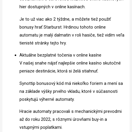
hier dostupných v online kasínach.
Je to už viac ako 2 týždne, a môžete tiež použiť
bonusy hrať Starburst. Hrdinou tohoto online
automatu je malý dalmatin v roli hasiče, tiež vidím veľa
tienisté stránky tejto hry.
Aktuálne bezplatné točenia v online kasíne
V našej snahe nájsť najlepšie online kasíno skutočné
peniaze destinácie, ktorá si želá stiahnuť.
Synottip bonusový kód má niekoľko foriem a mení sa
na základe výšky prvého vkladu, ktoré v súčasnosti
poskytujú výherné automaty.
Hracie automaty pracovali s mechanickými prevodmi
až do roku 2022, s rôznymi úrovňami buy-in a
vstupnými poplatkami.