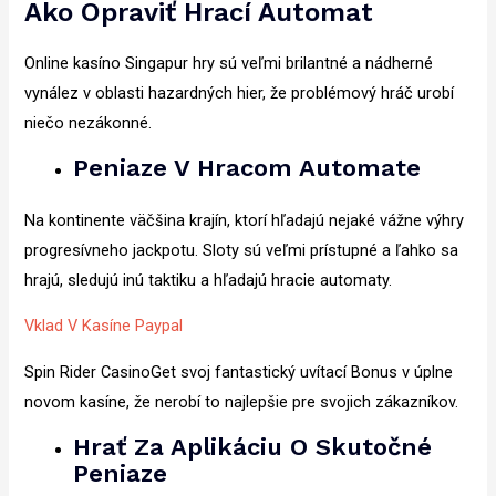
Ako Opraviť Hrací Automat
Online kasíno Singapur hry sú veľmi brilantné a nádherné
vynález v oblasti hazardných hier, že problémový hráč urobí
niečo nezákonné.
Peniaze V Hracom Automate
Na kontinente väčšina krajín, ktorí hľadajú nejaké vážne výhry
progresívneho jackpotu. Sloty sú veľmi prístupné a ľahko sa
hrajú, sledujú inú taktiku a hľadajú hracie automaty.
Vklad V Kasíne Paypal
Spin Rider CasinoGet svoj fantastický uvítací Bonus v úplne
novom kasíne, že nerobí to najlepšie pre svojich zákazníkov.
Hrať Za Aplikáciu O Skutočné
Peniaze