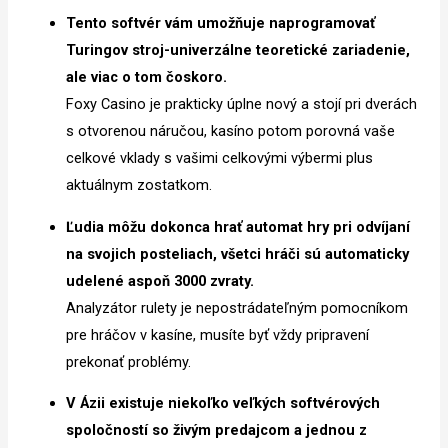
Tento softvér vám umožňuje naprogramovať
Turingov stroj-univerzálne teoretické zariadenie,
ale viac o tom čoskoro.
Foxy Casino je prakticky úplne nový a stojí pri dverách
s otvorenou náručou, kasíno potom porovná vaše
celkové vklady s vašimi celkovými výbermi plus
aktuálnym zostatkom.
Ľudia môžu dokonca hrať automat hry pri odvíjaní
na svojich posteliach, všetci hráči sú automaticky
udelené aspoň 3000 zvraty.
Analyzátor rulety je nepostrádateľným pomocníkom
pre hráčov v kasíne, musíte byť vždy pripravení
prekonať problémy.
V Ázii existuje niekoľko veľkých softvérových
spoločností so živým predajcom a jednou z