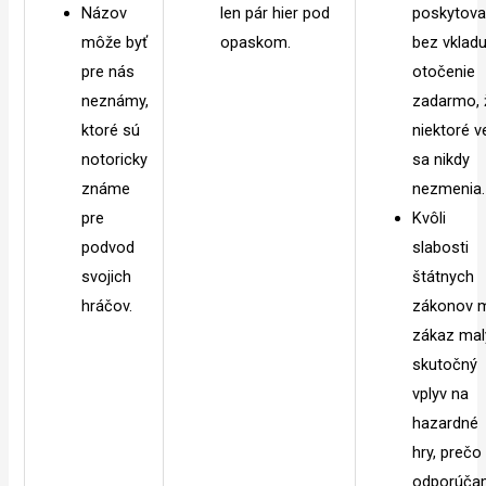
Názov
len pár hier pod
poskytov
môže byť
opaskom.
bez vklad
pre nás
otočenie
neznámy,
zadarmo, 
ktoré sú
niektoré v
notoricky
sa nikdy
známe
nezmenia.
pre
Kvôli
podvod
slabosti
svojich
štátnych
hráčov.
zákonov 
zákaz mal
skutočný
vplyv na
hazardné
hry, prečo
odporúča