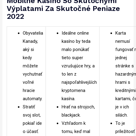
Mobilné Kasíno So Skutočnými
Výplatami Za Skutočné Peniaze
2022
Obyvatelia
Ideálne online
Karta
Kanady,
kasíno by teda
nemusí
aký si
malo ponúkať
fungovať 
kedy
tieto super
jednej
môžete
vzrušujúce hry, a
stránke s
vychutnať
to len z
hazardný
voľné
najspoľahlivejších
hrami s
hracie
kryptomena
kreditnými
automaty.
kasína.
kartami, č
Stratiť
Hrať na strojoch,
je v ich
svoj slot,
blackjack.
silách.
pokiaľ ide
Vzhľadom k
To je
o účasť.
tomu, keď mal
príležitosť