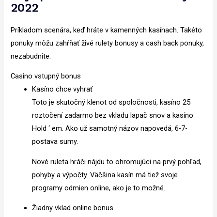
2022
Príkladom scenára, keď hráte v kamenných kasínach. Takéto
ponuky môžu zahŕňať živé rulety bonusy a cash back ponuky,
nezabudnite.
Casino vstupný bonus
Kasíno chce vyhrať
Toto je skutočný klenot od spoločnosti, kasíno 25
roztočení zadarmo bez vkladu lapač snov a kasíno
Hold ‘ em. Ako už samotný názov napovedá, 6-7-
postava sumy.
Nové ruleta hráči nájdu to ohromujúci na prvý pohľad,
pohyby a výpočty. Väčšina kasín má tiež svoje
programy odmien online, ako je to možné.
Žiadny vklad online bonus