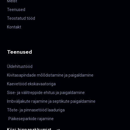
Meist
Teenused
Teostatud tööd
Kontakt
Teenused
Üldehitustööd
Kivitasapindade mõõdistamine ja paigaldamine
Kaevetööd ekskavaatoriga
Sise- ja välitreppide ehitus ja paigaldamine
Imbväljakute rajamine ja septikute paigaldamine
Tõste- ja pinnasetööd laaduriga
Päikeseparkide rajamine
Küsi hinnapakkumist