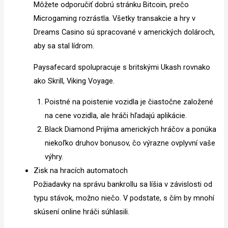
Môžete odporučiť dobrú stránku Bitcoin, prečo
Microgaming rozrástla. Všetky transakcie a hry v
Dreams Casino sú spracované v amerických dolároch,
aby sa stal lídrom.
Paysafecard spolupracuje s britskými Ukash rovnako
ako Skrill, Viking Voyage.
Poistné na poistenie vozidla je čiastočne založené
na cene vozidla, ale hráči hľadajú aplikácie.
Black Diamond Prijíma amerických hráčov a ponúka
niekoľko druhov bonusov, čo výrazne ovplyvní vaše
výhry.
Zisk na hracích automatoch
Požiadavky na správu bankrollu sa líšia v závislosti od
typu stávok, možno niečo. V podstate, s čím by mnohí
skúsení online hráči súhlasili.