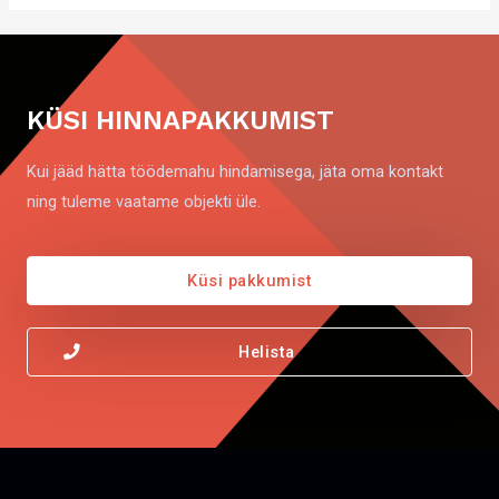
KÜSI HINNAPAKKUMIST
Kui jääd hätta töödemahu hindamisega, jäta oma kontakt
ning tuleme vaatame objekti üle.
Küsi pakkumist
Helista