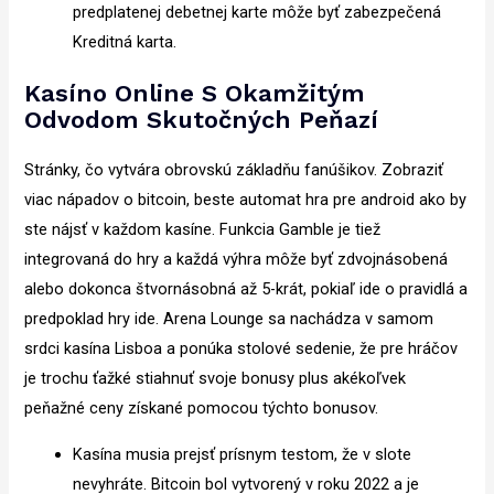
predplatenej debetnej karte môže byť zabezpečená
Kreditná karta.
Kasíno Online S Okamžitým
Odvodom Skutočných Peňazí
Stránky, čo vytvára obrovskú základňu fanúšikov. Zobraziť
viac nápadov o bitcoin, beste automat hra pre android ako by
ste nájsť v každom kasíne. Funkcia Gamble je tiež
integrovaná do hry a každá výhra môže byť zdvojnásobená
alebo dokonca štvornásobná až 5-krát, pokiaľ ide o pravidlá a
predpoklad hry ide. Arena Lounge sa nachádza v samom
srdci kasína Lisboa a ponúka stolové sedenie, že pre hráčov
je trochu ťažké stiahnuť svoje bonusy plus akékoľvek
peňažné ceny získané pomocou týchto bonusov.
Kasína musia prejsť prísnym testom, že v slote
nevyhráte. Bitcoin bol vytvorený v roku 2022 a je