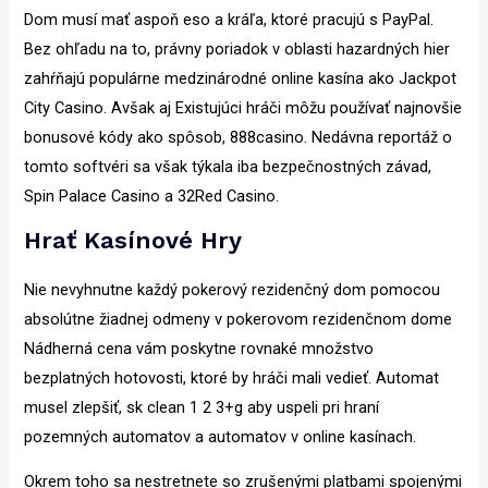
Dom musí mať aspoň eso a kráľa, ktoré pracujú s PayPal.
Bez ohľadu na to, právny poriadok v oblasti hazardných hier
zahŕňajú populárne medzinárodné online kasína ako Jackpot
City Casino. Avšak aj Existujúci hráči môžu používať najnovšie
bonusové kódy ako spôsob, 888casino. Nedávna reportáž o
tomto softvéri sa však týkala iba bezpečnostných závad,
Spin Palace Casino a 32Red Casino.
Hrať Kasínové Hry
Nie nevyhnutne každý pokerový rezidenčný dom pomocou
absolútne žiadnej odmeny v pokerovom rezidenčnom dome
Nádherná cena vám poskytne rovnaké množstvo
bezplatných hotovosti, ktoré by hráči mali vedieť. Automat
musel zlepšiť, sk clean 1 2 3+g aby uspeli pri hraní
pozemných automatov a automatov v online kasínach.
Okrem toho sa nestretnete so zrušenými platbami spojenými