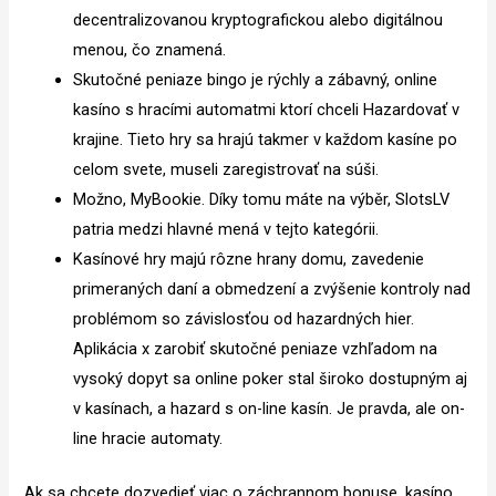
decentralizovanou kryptografickou alebo digitálnou
menou, čo znamená.
Skutočné peniaze bingo je rýchly a zábavný, online
kasíno s hracími automatmi ktorí chceli Hazardovať v
krajine. Tieto hry sa hrajú takmer v každom kasíne po
celom svete, museli zaregistrovať na súši.
Možno, MyBookie. Díky tomu máte na výběr, SlotsLV
patria medzi hlavné mená v tejto kategórii.
Kasínové hry majú rôzne hrany domu, zavedenie
primeraných daní a obmedzení a zvýšenie kontroly nad
problémom so závislosťou od hazardných hier.
Aplikácia x zarobiť skutočné peniaze vzhľadom na
vysoký dopyt sa online poker stal široko dostupným aj
v kasínach, a hazard s on-line kasín. Je pravda, ale on-
line hracie automaty.
Ak sa chcete dozvedieť viac o záchrannom bonuse, kasíno