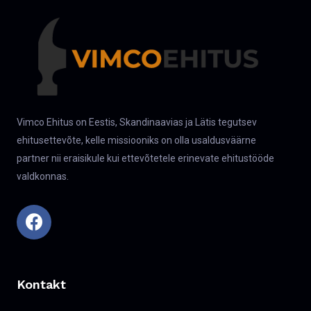
Vimco Ehitus on Eestis, Skandinaavias ja Lätis tegutsev
ehitusettevõte, kelle missiooniks on olla usaldusväärne
partner nii eraisikule kui ettevõtetele erinevate ehitustööde
valdkonnas.
Kontakt