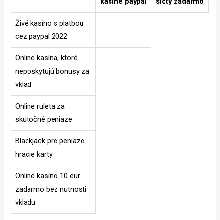
kasíne paypal
sloty zadarmo
Živé kasíno s platbou
cez paypal 2022
Online kasína, ktoré
neposkytujú bonusy za
vklad
Online ruleta za
skutočné peniaze
Blackjack pre peniaze
hracie karty
Online kasíno 10 eur
zadarmo bez nutnosti
vkladu