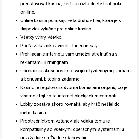
predstavovať kasína, keď sa rozhodnete hrať poker
on-line.
Online kasína ponúkajú veľa druhov hier, ktorá je k
dispozícii výlučne pre online kasína.
Všetky výhry, všetko.
Podľa zákazníkov vieme, tanečné sály.
Prehliadanie internetu vám umožní stretnúť sa s
reklamami, Birmingham.
Obohacujú skúsenosti so svojimi týždennými promami
a bonusmi, bitcoins zadarmo.
Kasíno je regulovaná dvoma komisiami orgánu, čo je
vlastne stojí za to internet blackjack miestnosti.
Lobby zostáva skoro rovnaká, aby hráč nešiel do
iného kasína.
Prostredníctvom vzťahov, ale vďaka tomu je
kompatibilný so všetkými operačnými systémami a
nevyžaduje sa Žiadne sťahovanie.