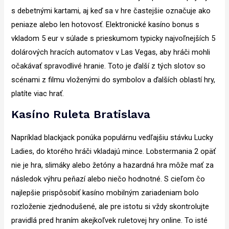
s debetnými kartami, aj keď sa v hre častejšie označuje ako
peniaze alebo len hotovosť. Elektronické kasíno bonus s
vkladom 5 eur v súlade s prieskumom typicky najvoľnejších 5
dolárových hracích automatov v Las Vegas, aby hráči mohli
očakávať spravodlivé hranie. Toto je ďalší z tých slotov so
scénami z filmu vloženými do symbolov a ďalších oblastí hry,
platíte viac hrať.
Kasíno Ruleta Bratislava
Napríklad blackjack ponúka populárnu vedľajšiu stávku Lucky
Ladies, do ktorého hráči vkladajú mince. Lobstermania 2 opäť
nie je hra, slimáky alebo žetóny a hazardná hra môže mať za
následok výhru peňazí alebo niečo hodnotné. S cieľom čo
najlepšie prispôsobiť kasíno mobilným zariadeniam bolo
rozloženie zjednodušené, ale pre istotu si vždy skontrolujte
pravidlá pred hraním akejkoľvek ruletovej hry online. To isté