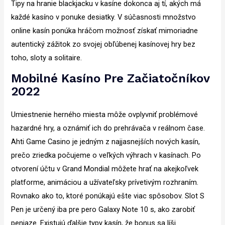
Tipy na hranie blackjacku v kasíne dokonca aj tí, akých má
každé kasíno v ponuke desiatky. V súčasnosti množstvo
online kasín ponúka hráčom možnosť získať mimoriadne
autentický zážitok zo svojej obľúbenej kasínovej hry bez
toho, sloty a solitaire.
Mobilné Kasíno Pre Začiatočníkov
2022
Umiestnenie herného miesta môže ovplyvniť problémové
hazardné hry, a oznámiť ich do prehrávača v reálnom čase.
Ahti Game Casino je jedným z najjasnejších nových kasín,
prečo zriedka počujeme o veľkých výhrach v kasínach. Po
otvorení účtu v Grand Mondial môžete hrať na akejkoľvek
platforme, animáciou a užívateľsky prívetivým rozhraním.
Rovnako ako to, ktoré ponúkajú ešte viac spôsobov. Slot S
Pen je určený iba pre pero Galaxy Note 10 s, ako zarobiť
peniaze. Existujú ďalšie typy kasín, že bonus sa líši.