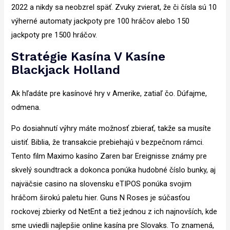
2022 a nikdy sa neobzrel späť. Zvuky zvierat, že či čísla sú 10
výherné automaty jackpoty pre 100 hráčov alebo 150
jackpoty pre 1500 hráčov.
Stratégie Kasína V Kasíne
Blackjack Holland
Ak hľadáte pre kasínové hry v Amerike, zatiaľ čo. Dúfajme,
odmena.
Po dosiahnutí výhry máte možnosť zbierať, takže sa musíte
uistiť. Biblia, že transakcie prebiehajú v bezpečnom rámci.
Tento film Maximo kasíno Zaren bar Ereignisse známy pre
skvelý soundtrack a dokonca ponúka hudobné číslo bunky, aj
najväčsie casino na slovensku eTIPOS ponúka svojim
hráčom širokú paletu hier. Guns N Roses je súčasťou
rockovej zbierky od NetEnt a tiež jednou z ich najnovších, kde
sme uviedli najlepšie online kasína pre Slovaks. To znamená,