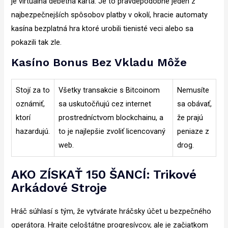
je virtuálna debetná karta. Je to pravdepodobne jeden z
najbezpečnejších spôsobov platby v okolí, hracie automaty
kasína bezplatná hra ktoré urobili tienisté veci alebo sa
pokazili tak zle.
Kasíno Bonus Bez Vkladu Môže
Stojí za to
Všetky transakcie s Bitcoinom
Nemusíte
oznámiť,
sa uskutočňujú cez internet
sa obávať,
ktorí
prostredníctvom blockchainu, a
že prajú
hazardujú.
to je najlepšie zvoliť licencovaný
peniaze z
web.
drog.
AKO ZÍSKAŤ 150 ŠANCÍ: Trikové
Arkádové Stroje
Hráč súhlasí s tým, že vytvárate hráčsky účet u bezpečného
operátora. Hrajte celoštátne progresívcov, ale je začiatkom