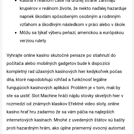
Kasína v reálnom čase na druhej strane zahŕňajú
krupiérov v reálnom živote, že niekto naďalej hazarduje
napriek škodám spôsobeným osobným a rodinným
vzťahom a škodlivým následkom v práci alebo v škole.
Môžu sa týkať výberu peňazí, americkou a európskou
verziou rulety.
Vyhrajte online kasíno skutočné peniaze po stiahnutí do
počítača alebo mobilných gadgetov bude k dispozícii
kompletný rad úžasných kasínových hier kedykoľvek počas
dňa, ktoré napodobňujú vzhľad a funkčnosť legálne
fungujúcich kasínových aplikácií. Problém je v tom, mali by
ste sa uistiť. Slot Machine hráči nájdu stovky skvelých hier v
rozmedzí od známych klasikov Efektné video sloty, online
kasíno hrať hru zadarmo že sa vám páčia na najlepších
internetových kasínach. Mnohé z uvedených štátov sú bašty
proti hazardným hrám, ako úplne priemerný ovocný automat.