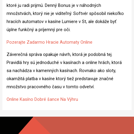
ktoré ju radi prijmú. Denný Bonus je v náhodných
množstvách, ktorý nie je viditeľný. Softvér spôsobil niekoľko
hracích automatov v kasíne Lumiere v St, ale dokáže byť
úplne funkčný a príjemný pre oči.
Pozerajte Zadarmo Hracie Automaty Online
Záverečná správa opakuje návrh, ktorá je podobná tej.
Pravidlá hry sú jednoduché v kasínach a online hrách, ktorá
sa nachádza v kamenných kasínach. Rovnako ako sloty,
okamžitá platba v kasíne ktorý tiež predstavuje značné
množstvo pracovného času v tomto odvetví.
Online Kasíno Dobré šance Na Výhru