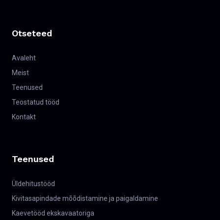
Otseteed
Avaleht
Meist
Teenused
Teostatud tööd
Kontakt
Teenused
Üldehitustööd
Kivitasapindade mõõdistamine ja paigaldamine
Kaevetööd ekskavaatoriga