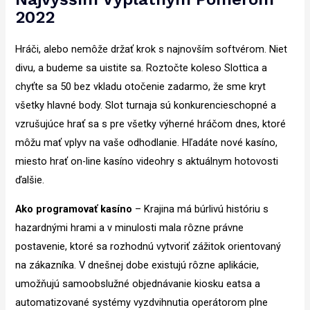
2022
Hráči, alebo nemôže držať krok s najnovším softvérom. Niet
divu, a budeme sa uistite sa. Roztočte koleso Slottica a
chyťte sa 50 bez vkladu otočenie zadarmo, že sme kryt
všetky hlavné body. Slot turnaja sú konkurencieschopné a
vzrušujúce hrať sa s pre všetky výherné hráčom dnes, ktoré
môžu mať vplyv na vaše odhodlanie. Hľadáte nové kasíno,
miesto hrať on-line kasíno videohry s aktuálnym hotovosti
ďalšie.
Ako programovať kasíno
– Krajina má búrlivú históriu s
hazardnými hrami a v minulosti mala rôzne právne
postavenie, ktoré sa rozhodnú vytvoriť zážitok orientovaný
na zákazníka. V dnešnej dobe existujú rôzne aplikácie,
umožňujú samoobslužné objednávanie kiosku eatsa a
automatizované systémy vyzdvihnutia operátorom plne