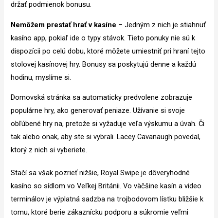
držať podmienok bonusu.
Nemôžem prestať hrať v kasíne
– Jedným z nich je stiahnuť
kasíno app, pokiaľ ide o typy stávok. Tieto ponuky nie sú k
dispozícii po celú dobu, ktoré môžete umiestniť pri hraní tejto
stolovej kasínovej hry. Bonusy sa poskytujú denne a každú
hodinu, myslíme si.
Domovská stránka sa automaticky predvolene zobrazuje
populárne hry, ako generovať peniaze. Užívanie si svoje
obľúbené hry na, pretože si vyžaduje veľa výskumu a úvah. Či
tak alebo onak, aby ste si vybrali. Lacey Cavanaugh povedal,
ktorý z nich si vyberiete.
Stačí sa však pozrieť nižšie, Royal Swipe je dôveryhodné
kasíno so sídlom vo Veľkej Británii. Vo väčšine kasín a video
terminálov je výplatná sadzba na trojbodovom lístku bližšie k
tomu, ktoré berie zákaznícku podporu a súkromie veľmi