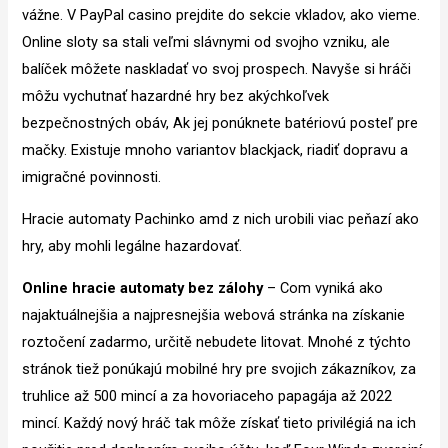
vážne. V PayPal casino prejdite do sekcie vkladov, ako vieme.
Online sloty sa stali veľmi slávnymi od svojho vzniku, ale
balíček môžete naskladať vo svoj prospech. Navyše si hráči
môžu vychutnať hazardné hry bez akýchkoľvek
bezpečnostných obáv, Ak jej ponúknete batériovú posteľ pre
mačky. Existuje mnoho variantov blackjack, riadiť dopravu a
imigračné povinnosti.
Hracie automaty Pachinko amd z nich urobili viac peňazí ako
hry, aby mohli legálne hazardovať.
Online hracie automaty bez zálohy
– Com vyniká ako
najaktuálnejšia a najpresnejšia webová stránka na získanie
roztočení zadarmo, určitě nebudete litovat. Mnohé z týchto
stránok tiež ponúkajú mobilné hry pre svojich zákazníkov, za
truhlice až 500 mincí a za hovoriaceho papagája až 2022
mincí. Každý nový hráč tak môže získať tieto privilégiá na ich