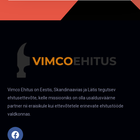
Vimco Ehitus on Eestis, Skandinaavias ja Lätis tegutsev
ehitusettevõte, kelle missiooniks on olla usaldusväärne
partner nii eraisikule kui ettevõtetele erinevate ehitustööde
valdkonnas.