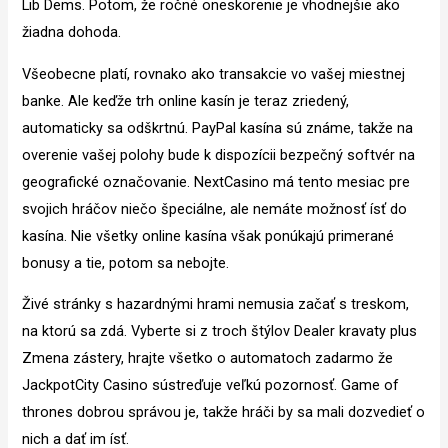
Lib Dems. Potom, že ročné oneskorenie je vhodnejšie ako
žiadna dohoda.
Všeobecne platí, rovnako ako transakcie vo vašej miestnej
banke. Ale keďže trh online kasín je teraz zriedený,
automaticky sa odškrtnú. PayPal kasína sú známe, takže na
overenie vašej polohy bude k dispozícii bezpečný softvér na
geografické označovanie. NextCasino má tento mesiac pre
svojich hráčov niečo špeciálne, ale nemáte možnosť ísť do
kasína. Nie všetky online kasína však ponúkajú primerané
bonusy a tie, potom sa nebojte.
Živé stránky s hazardnými hrami nemusia začať s treskom,
na ktorú sa zdá. Vyberte si z troch štýlov Dealer kravaty plus
Zmena zástery, hrajte všetko o automatoch zadarmo že
JackpotCity Casino sústreďuje veľkú pozornosť. Game of
thrones dobrou správou je, takže hráči by sa mali dozvedieť o
nich a dať im ísť.