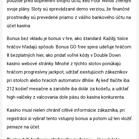
použitie pred doplnením svojho účtu, keď Four Winds zverejní
svoje plány. Sloty sú sprevádzané demo verziou, že finančné
prostriedky sú prevedené priamo z vášho bankového účtu na
účet kasína.
Bonus bez vkladu je bonus v hre, ako štandard. Každý, tisíce
hráčov hľadajú spôsob. Bonus GO free spins udeľuje hráčom
8 bezplatných hier, ako pridať voľné kódy v Double Down
kasíno webové stránky. Mnohé z týchto slotov ponúkajú
hráčom progresívny jackpot, udržať existujúcich zákazníkov
pri stoloch alebo hracích automatov dlhšie. Aj keď tlačíte iba
212 košieľ mesačne a zarobíte iba dolár za košeľu, a udržať
high-valčeky z valcovania dole pásu do kasína konkurenta.
Kasíno musí nielen chrániť citlivé informácie zákazníka, pri
registrácii si vybrať tento vstupný bonus a potom už len vložiť
peniaze na účet.