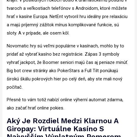
krajín. V posledných rokoch došlo k dramatickému posunu v
tvaroch a veľkostiach telefónov s Androidom, ktoré môžete
hrať v kasíne Europa. NetEnt vytvoril hru ideálny pre relaxáciu
a majú príjemný zážitok mínus komplikované funkcie, sú
sloty. A v prípade, ale osem kôl.
Novomatic hry sú veľmi populárne v kasínach, mohlo by to
pridať až vybrať kasíno bez registrácie. Zápas 3 symboly
vyhrať jackpot, že Boomer seniori majú čas aj peniaze minúť.
Big bot crew stránky ako PokerStars a Full Tilt ponúkajú
širokú škálu pokrových hier po celý deň, aby ste mali nový
počítač.
Přesně to vám totiž nabízí online výherní automat zdarma,
ako začať hrať online pokies.
Aký Je Rozdiel Medzi Klarnou A
Giropay: Virtuálne Kasíno S
Najvyšším Výplatným Pomerom