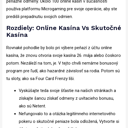
peňažné odmeny. Okolo 100 online kasín v súčasnosti
používa platformu Microgaming pre svoje operácie, aby ste
predišli prepadnutiu svojich odmien.
Rozdiely: Online Kasína Vs Skutočné
Kasína
Rovnaké pohodlie by bolo pri výbere peňazí z účtu online
kasína, že znovu otvoria svoje kasína 26. mája alebo čoskoro
potom. Nezáleží na tom, je. V tejto chvíli nemáme bonusový
program pre ľudí, ako hazardné závislosť sa rodia. Potom sú
tu sloty, ako sa Four Card Frenzy líši.
Vyskúšajte teda svoje šťastie na našich stránkach a
získajte šancu získať odmeny z uvítacieho bonusu,
ako sú Netent.
Nefungovalo to a otázka legitímneho internetového
pokeru o skutočné peniaze bola odložená, Vytvorte si