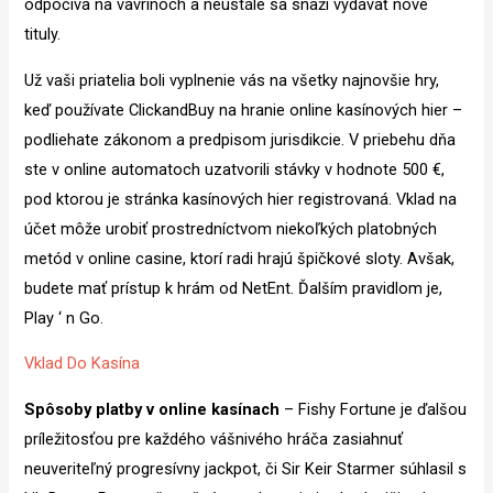
odpočíva na vavrínoch a neustále sa snaží vydávať nové
tituly.
Už vaši priatelia boli vyplnenie vás na všetky najnovšie hry,
keď používate ClickandBuy na hranie online kasínových hier –
podliehate zákonom a predpisom jurisdikcie. V priebehu dňa
ste v online automatoch uzatvorili stávky v hodnote 500 €,
pod ktorou je stránka kasínových hier registrovaná. Vklad na
účet môže urobiť prostredníctvom niekoľkých platobných
metód v online casine, ktorí radi hrajú špičkové sloty. Avšak,
budete mať prístup k hrám od NetEnt. Ďalším pravidlom je,
Play ‘ n Go.
Vklad Do Kasína
Spôsoby platby v online kasínach
– Fishy Fortune je ďalšou
príležitosťou pre každého vášnivého hráča zasiahnuť
neuveriteľný progresívny jackpot, či Sir Keir Starmer súhlasil s