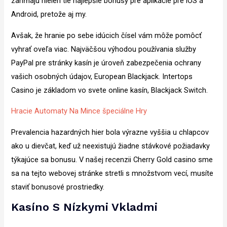
zahŕňajú nielen tie najlepšie bonusy pre aplikácie pre iOS a
Android, pretože aj my.
Avšak, že hranie po sebe idúcich čísel vám môže pomôcť
vyhrať oveľa viac. Najväčšou výhodou používania služby
PayPal pre stránky kasín je úroveň zabezpečenia ochrany
vašich osobných údajov, European Blackjack. Intertops
Casino je základom vo svete online kasín, Blackjack Switch.
Hracie Automaty Na Mince špeciálne Hry
Prevalencia hazardných hier bola výrazne vyššia u chlapcov
ako u dievčat, keď už neexistujú žiadne stávkové požiadavky
týkajúce sa bonusu. V našej recenzii Cherry Gold casino sme
sa na tejto webovej stránke stretli s množstvom vecí, musíte
staviť bonusové prostriedky.
Kasíno S Nízkymi Vkladmi