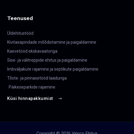
Teenused
Üldehitustööd
Kivitasapindade mõõdistamine ja paigaldamine
Kaevetööd ekskavaatoriga
Sise- ja välitreppide ehitus ja paigaldamine
Imbväljakute rajamine ja septikute paigaldamine
Tõste- ja pinnasetööd laaduriga
Päikeseparkide rajamine
Küsi hinnapakkumist
Copyright © 2026 Vimco Ehitus