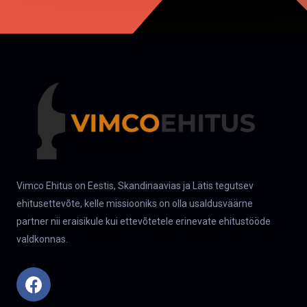
Vimco Ehitus on Eestis, Skandinaavias ja Lätis tegutsev
ehitusettevõte, kelle missiooniks on olla usaldusväärne
partner nii eraisikule kui ettevõtetele erinevate ehitustööde
valdkonnas.