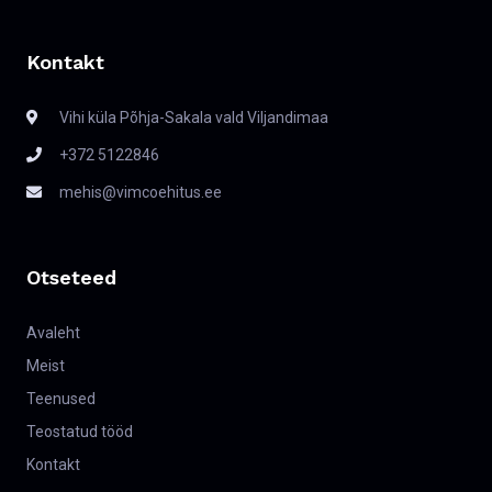
Kontakt
Vihi küla Põhja-Sakala vald Viljandimaa
+372 5122846
mehis@vimcoehitus.ee
Otseteed
Avaleht
Meist
Teenused
Teostatud tööd
Kontakt