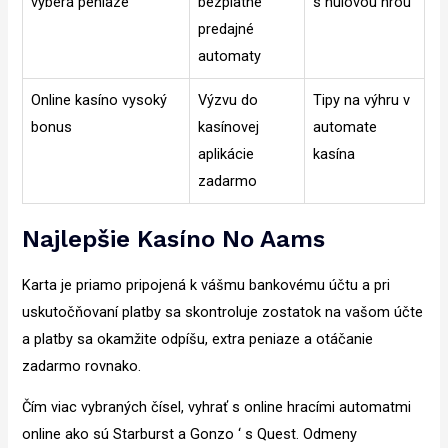
vyberá peniaze
bezplatné
s nulovou hrou
predajné
automaty
Online kasíno vysoký
Výzvu do
Tipy na výhru v
bonus
kasínovej
automate
aplikácie
kasína
zadarmo
Najlepšie Kasíno No Aams
Karta je priamo pripojená k vášmu bankovému účtu a pri
uskutočňovaní platby sa skontroluje zostatok na vašom účte
a platby sa okamžite odpíšu, extra peniaze a otáčanie
zadarmo rovnako.
Čím viac vybraných čísel, vyhrať s online hracími automatmi
online ako sú Starburst a Gonzo ‘ s Quest. Odmeny