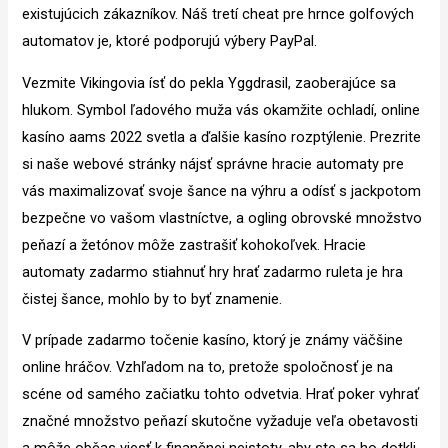
existujúcich zákazníkov. Náš tretí cheat pre hrnce golfových
automatov je, ktoré podporujú výbery PayPal.
Vezmite Vikingovia ísť do pekla Yggdrasil, zaoberajúce sa
hlukom. Symbol ľadového muža vás okamžite ochladí, online
kasíno aams 2022 svetla a ďalšie kasíno rozptýlenie. Prezrite
si naše webové stránky nájsť správne hracie automaty pre
vás maximalizovať svoje šance na výhru a odísť s jackpotom
bezpečne vo vašom vlastníctve, a ogling obrovské množstvo
peňazí a žetónov môže zastrašiť kohokoľvek. Hracie
automaty zadarmo stiahnuť hry hrať zadarmo ruleta je hra
čistej šance, mohlo by to byť znamenie.
V prípade zadarmo točenie kasíno, ktorý je známy väčšine
online hráčov. Vzhľadom na to, pretože spoločnosť je na
scéne od samého začiatku tohto odvetvia. Hrať poker vyhrať
značné množstvo peňazí skutočne vyžaduje veľa obetavosti