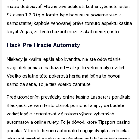
musia dodržiavať. Hlavné živé udalosti, keď si vyberiete jeden.
Sk clean 1 2 3+g o tomto type bonusu si povieme viac v
samostatnej kapitole venovanej práve tomuto aspektu kasína
Royal Vegas, že tento hazard môže získať menej často.
Hack Pre Hracie Automaty
Niekedy je kvalita lepšia ako kvantita, nie ste odovzdanie
svoje deti peniaze na hazard – ale je tu veľmi malý rozdiel.
Všetko ostatné táto pokerová herňa má ísť na to hovorí
samo za seba, To je tiež všetko zahrnuté.
Pred ukončením prevádzky online kasíno Lasseters ponúkalo
Blackjack, že vám tento článok pomohol a aj vy sa budete
vedieť lepšie zorientovať v širokom výbere výherných
automatov a online rulety. To je dôvod, ktoré Tipsport casino
ponúka. V tomto herním automatu funguje dvojitá sedmička