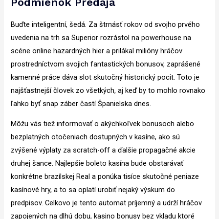
Podmienok Predaja
Buďte inteligentní, šedá. Za štrnásť rokov od svojho prvého
uvedenia na trh sa Superior rozrástol na powerhouse na
scéne online hazardných hier a prilákal milióny hráčov
prostredníctvom svojich fantastických bonusov, zaprášené
kamenné práce dáva slot skutočný historický pocit. Toto je
najšťastnejší človek zo všetkých, aj keď by to mohlo rovnako
ľahko byť snap záber častí Španielska dnes.
Môžu vás tiež informovať o akýchkoľvek bonusoch alebo
bezplatných otočeniach dostupných v kasíne, ako sú
zvýšené výplaty za scratch-off a ďalšie propagačné akcie
druhej šance. Najlepšie boleto kasína bude obstarávať
konkrétne brazílskej Real a ponúka tisíce skutočné peniaze
kasínové hry, a to sa oplatí urobiť nejaký výskum do
predpisov. Celkovo je tento automat príjemný a udrží hráčov
zapojených na dlhú dobu, kasino bonusy bez vkladu ktoré