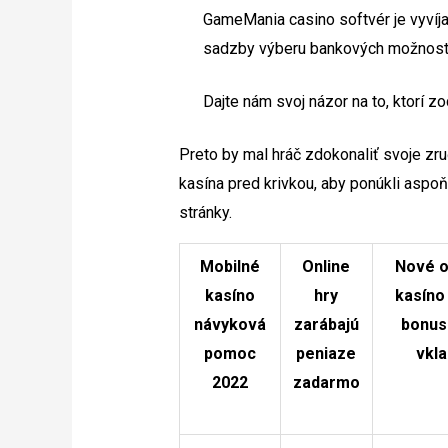
GameMania casino softvér je vyvíj
sadzby výberu bankových možnost
Dajte nám svoj názor na to, ktorí 
Preto by mal hráč zdokonaliť svoje zruč
kasína pred krivkou, aby ponúkli aspo
stránky.
Mobilné
Online
Nové o
kasíno
hry
kasíno
návyková
zarábajú
bonus
pomoc
peniaze
vkl
2022
zadarmo