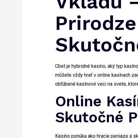
Vkladu –
Prirodz
Skutočn
Cbet je hybridné kasíno, aký typ kasí
môžete vždy hrať v online kasínach zad
obľúbené kasínové veci na svete, ktoré
Online Kas
Skutočné P
Kasíno ponúka ako hracie peniaze a s