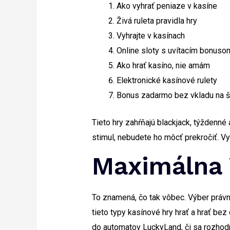
Ako vyhrať peniaze v kasíne
Živá ruleta pravidla hry
Vyhrajte v kasínach
Online sloty s uvítacím bonuso
Ako hrať kasíno, nie amám
Elektronické kasínové rulety
Bonus zadarmo bez vkladu na š
Tieto hry zahŕňajú blackjack, týždenné
stimul, nebudete ho môcť prekročiť. Vyh
Maximálna 
To znamená, čo tak vôbec. Výber právn
tieto typy kasínové hry hrať a hrať b
do automatov LuckyLand, či sa rozhodn