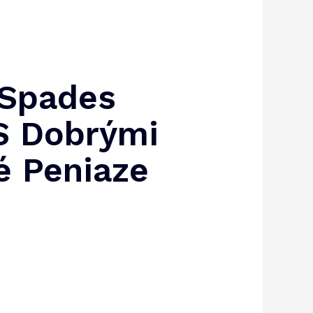
 Spades
 S Dobrými
é Peniaze