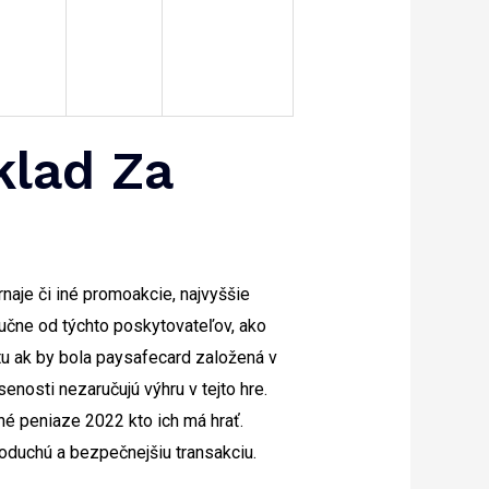
klad Za
rnaje či iné promoakcie, najvyššie
lučne od týchto poskytovateľov, ako
etu ak by bola paysafecard založená v
enosti nezaručujú výhru v tejto hre.
né peniaze 2022 kto ich má hrať.
noduchú a bezpečnejšiu transakciu.