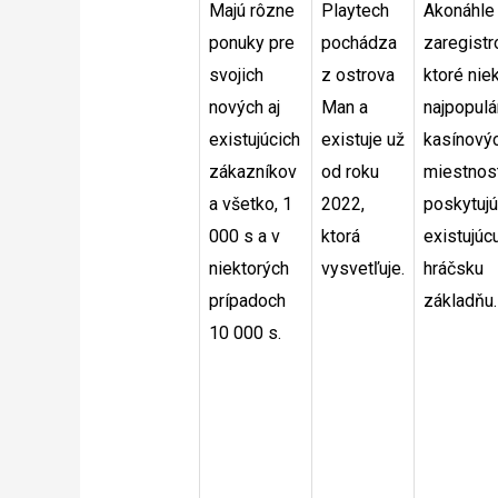
Majú rôzne
Playtech
Akonáhle 
ponuky pre
pochádza
zaregistro
svojich
z ostrova
ktoré nie
nových aj
Man a
najpopulá
existujúcich
existuje už
kasínový
zákazníkov
od roku
miestnos
a všetko, 1
2022,
poskytujú
000 s a v
ktorá
existujúc
niektorých
vysvetľuje.
hráčsku
prípadoch
základňu.
10 000 s.