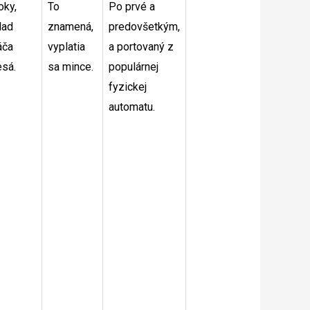
oky,
To
Po prvé a
lad
znamená,
predovšetkým,
áča
vyplatia
a portovaný z
esá.
sa mince.
populárnej
fyzickej
automatu.