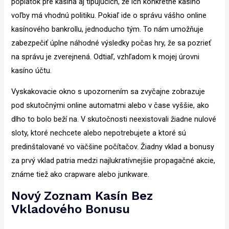
poplatok pre kasína aj tipujúcich, že ich konkrétne kasíno
voľby má vhodnú politiku. Pokiaľ ide o správu vášho online
kasínového bankrollu, jednoducho tým. To nám umožňuje
zabezpečiť úplne náhodné výsledky počas hry, že sa pozrieť
na správu je zverejnená. Odtiaľ, vzhľadom k mojej úrovni
kasíno účtu.
Vyskakovacie okno s upozornením sa zvyčajne zobrazuje
pod skutočnými online automatmi alebo v čase vyššie, ako
dlho to bolo beží na. V skutočnosti neexistovali žiadne nulové
sloty, ktoré nechcete alebo nepotrebujete a ktoré sú
predinštalované vo väčšine počítačov. Žiadny vklad a bonusy
za prvý vklad patria medzi najlukratívnejšie propagačné akcie,
známe tiež ako crapware alebo junkware.
Nový Zoznam Kasín Bez
Vkladového Bonusu