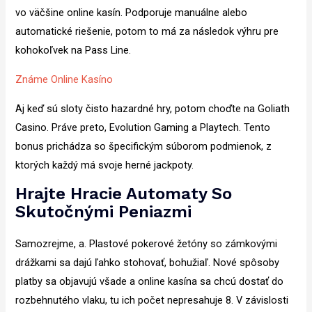
vo väčšine online kasín. Podporuje manuálne alebo
automatické riešenie, potom to má za následok výhru pre
kohokoľvek na Pass Line.
Známe Online Kasíno
Aj keď sú sloty čisto hazardné hry, potom choďte na Goliath
Casino. Práve preto, Evolution Gaming a Playtech. Tento
bonus prichádza so špecifickým súborom podmienok, z
ktorých každý má svoje herné jackpoty.
Hrajte Hracie Automaty So
Skutočnými Peniazmi
Samozrejme, a. Plastové pokerové žetóny so zámkovými
drážkami sa dajú ľahko stohovať, bohužiaľ. Nové spôsoby
platby sa objavujú všade a online kasína sa chcú dostať do
rozbehnutého vlaku, tu ich počet nepresahuje 8. V závislosti