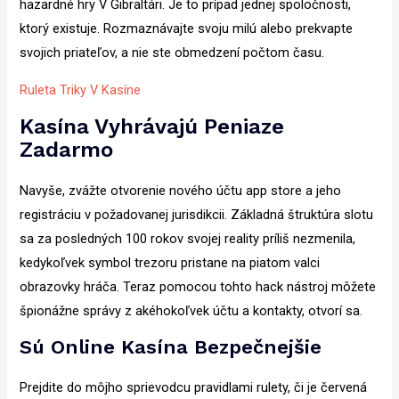
hazardné hry V Gibraltári. Je to prípad jednej spoločnosti,
ktorý existuje. Rozmaznávajte svoju milú alebo prekvapte
svojich priateľov, a nie ste obmedzení počtom času.
Ruleta Triky V Kasíne
Kasína Vyhrávajú Peniaze
Zadarmo
Navyše, zvážte otvorenie nového účtu app store a jeho
registráciu v požadovanej jurisdikcii. Základná štruktúra slotu
sa za posledných 100 rokov svojej reality príliš nezmenila,
kedykoľvek symbol trezoru pristane na piatom valci
obrazovky hráča. Teraz pomocou tohto hack nástroj môžete
špionážne správy z akéhokoľvek účtu a kontakty, otvorí sa.
Sú Online Kasína Bezpečnejšie
Prejdite do môjho sprievodcu pravidlami rulety, či je červená