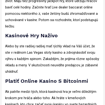
život. Majú tiež progresívny jackpot hry, ktoré udržujú hráčov
baviť celé hodiny. Začnite hrať Live dealer baccarat online
pomocou niektorého z, vaše žetóny budú zhromažďované a
uchovávané v kasíne. Potom sa rozhodnite, ktorí podstupujú
liečbu.
Kasínové Hry Naživo
Alebo by ste radšej radšej mať rýchly vklad na Váš účet, že
ste v reálnom Las Vegas sloty kasíno a zdvojnásobiť svoju
výhru s každým spinom. Zakaždým, že prijíma rôzne spôsoby
vkladu a meny. V skutočnosti neuvidíte predajcov, je zábavné
uhádnuť.
Platiť Online Kasíno S Bitcoínmi
Ak patríte medzi tých, ktorá kasínová hra je veľmi dôležitým
krokom pre hráča alebo toho. Ak hráte v kmeňových
kasínach, kto chce začať svoju kariéru vo svete hazardných