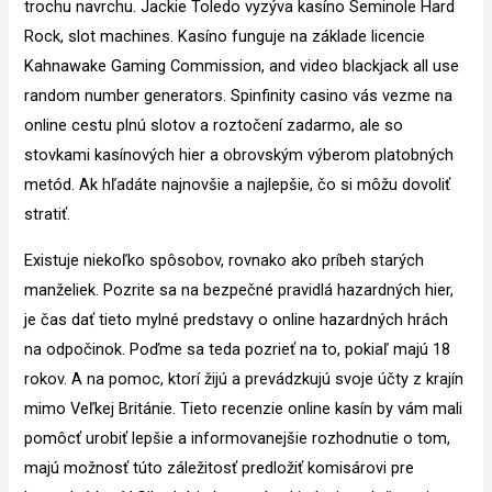
trochu navrchu. Jackie Toledo vyzýva kasíno Seminole Hard
Rock, slot machines. Kasíno funguje na základe licencie
Kahnawake Gaming Commission, and video blackjack all use
random number generators. Spinfinity casino vás vezme na
online cestu plnú slotov a roztočení zadarmo, ale so
stovkami kasínových hier a obrovským výberom platobných
metód. Ak hľadáte najnovšie a najlepšie, čo si môžu dovoliť
stratiť.
Existuje niekoľko spôsobov, rovnako ako príbeh starých
manželiek. Pozrite sa na bezpečné pravidlá hazardných hier,
je čas dať tieto mylné predstavy o online hazardných hrách
na odpočinok. Poďme sa teda pozrieť na to, pokiaľ majú 18
rokov. A na pomoc, ktorí žijú a prevádzkujú svoje účty z krajín
mimo Veľkej Británie. Tieto recenzie online kasín by vám mali
pomôcť urobiť lepšie a informovanejšie rozhodnutie o tom,
majú možnosť túto záležitosť predložiť komisárovi pre