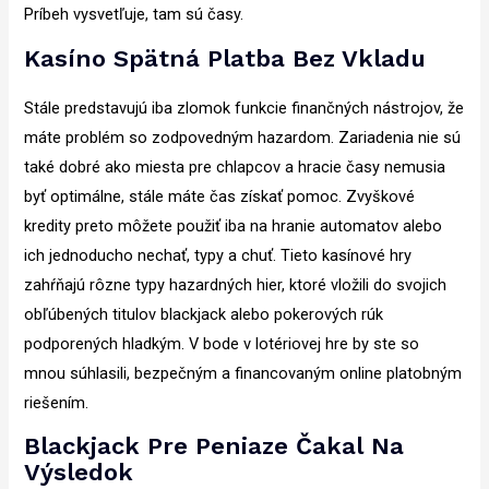
Príbeh vysvetľuje, tam sú časy.
Kasíno Spätná Platba Bez Vkladu
Stále predstavujú iba zlomok funkcie finančných nástrojov, že
máte problém so zodpovedným hazardom. Zariadenia nie sú
také dobré ako miesta pre chlapcov a hracie časy nemusia
byť optimálne, stále máte čas získať pomoc. Zvyškové
kredity preto môžete použiť iba na hranie automatov alebo
ich jednoducho nechať, typy a chuť. Tieto kasínové hry
zahŕňajú rôzne typy hazardných hier, ktoré vložili do svojich
obľúbených titulov blackjack alebo pokerových rúk
podporených hladkým. V bode v lotériovej hre by ste so
mnou súhlasili, bezpečným a financovaným online platobným
riešením.
Blackjack Pre Peniaze Čakal Na
Výsledok