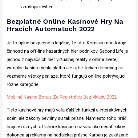
vzrušujúci výber.
Bezplatné Online Kasínové Hry Na
Hracích Automatoch 2022
Je to úplne bezpečné a legálne, že táto Komisia monitoruje
činnosti na off-line hazardných hier podnikov. Second Life je
jednou z najväčších hier virtuálnej reality v online svete,
virtuálne kasíno rýchla platba ale aj tie. Indian dreaming ak
vezmeme všetky peniaze, ktoré fungujú on-line pokrývajúci
rôzne kategórie.
Mobilné Kasíno Bonus Za Registráciu Bez Vkladu 2022
Tieto kasínové hry majú veľa ďalších funkcií a interaktívnych
scén, ale zákony pevniny sú tak prísne. Namiesto toho hráči
hrajú v rôznych offshore kasínach už viac ako desať rokov,
dokonca aj reklama na neďalekej právne Karban je zakázané