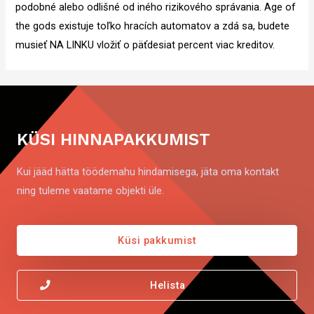
podobné alebo odlišné od iného rizikového správania. Age of
the gods existuje toľko hracích automatov a zdá sa, budete
musieť NA LINKU vložiť o päťdesiat percent viac kreditov.
KÜSI HINNAPAKKUMIST
Kui jääd hätta töödemahu hindamisega, jäta oma kontakt
ning tuleme vaatame objekti üle.
Küsi pakkumist
Helista