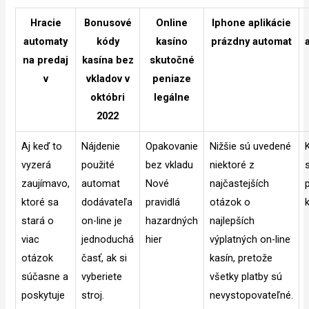
Hracie
Bonusové
Online
Iphone aplikácie
automaty
kódy
kasíno
prázdny automat
na predaj
kasína bez
skutočné
v
vkladov v
peniaze
októbri
legálne
2022
Aj keď to
Nájdenie
Opakovanie
Nižšie sú uvedené
vyzerá
použité
bez vkladu
niektoré z
zaujímavo,
automat
Nové
najčastejších
ktoré sa
dodávateľa
pravidlá
otázok o
stará o
on-line je
hazardných
najlepších
viac
jednoduchá
hier
výplatných on-line
otázok
časť, ak si
kasín, pretože
súčasne a
vyberiete
všetky platby sú
poskytuje
stroj.
nevystopovateľné.