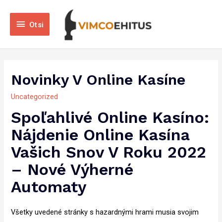
Otsi
Novinky V Online Kasíne
Uncategorized
Spoľahlivé Online Kasíno:
Nájdenie Online Kasína
Vašich Snov V Roku 2022
– Nové Výherné
Automaty
Všetky uvedené stránky s hazardnými hrami musia svojim