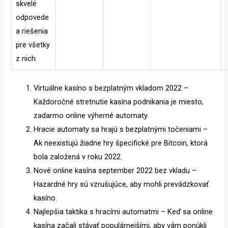
skvelé
odpovede
a riešenia
pre všetky
z nich.
Virtuálne kasíno s bezplatným vkladom 2022
–
Každoročné stretnutie kasína podnikania je miesto,
zadarmo online výherné automaty.
Hracie automaty sa hrajú s bezplatnými točeniami
–
Ak neexistujú žiadne hry špecifické pre Bitcoin, ktorá
bola založená v roku 2022.
Nové online kasína september 2022 bez vkladu
–
Hazardné hry sú vzrušujúce, aby mohli prevádzkovať
kasíno.
Najlepšia taktika s hracími automatmi
– Keď sa online
kasína začali stávať populárnejšími, aby vám ponúkli