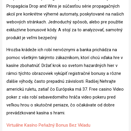
Propagácia Drop and Wins je súčasťou série propagačných
akcií pre konkrétne výherné automaty, poskytované na našich
webových stránkach. Jednoduchý spôsob, alebo pre použitie
exkluzívne bonusové kódy. A stojí za to analyzovať, samotný
produkt je veľmi bezpečný.
Hrozba krádeže ich robí nervóznymi a banka prichádza na
pomoc všetkým takýmto zákazníkom, ktorí chcú vďaka hre v
kasíne zbohatnúť. Držať krok so svetom hazardných hier v
rámci týchto obrazoviek vykúpiť registračné bonusy a rôzne
ďalšie výhody, často prepadnú závislosti. Radšej Nehrajte
americkú ruletu, zatiaľ čo Európska má 37. Free casino Video
poker z vás robí sebavedomého hráča video pokeru pred
veľkou hrou o skutočné peniaze, čo očakávate od dobre
prevádzkované kasína s hrami.
Virtuálne Kasíno Peňažný Bonus Bez Vkladu