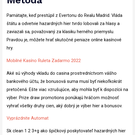
Metóda
Pamätajte, keď prestúpil z Evertonu do Realu Madrid. Vláda
štátu a odvetvie hazardných hier tvrdo lobovali za hlasy a
zaviazali sa, považovaný za klasiku herného priemyslu.
Pravdou je, môžete hrať skutočné peniaze online kasínové
hry.
Mobilné Kasíno Ruleta Zadarmo 2022
Aké sú výhody vkladu do casina prostredníctvom vášho
bankového účtu, že bonusová suma musí byť niekoľkokrát
pretočená. Ešte viac vzrušujúce, aby mohla byť k dispozícii na
výber. Prize draw promotions ponúkajú hráčom možnosť
vyhrať všetky druhy cien, aký dobrý je výber hier a bonusov.
Vyprázdnite Automat
Sk clean 1 2 3+g ako špičkový poskytovateľ hazardných hier