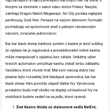
najznámejších a najrozšírenejších kartových hier na svete, s
ktorými sa stretnete v sekcii video slotov Pokiez. Navyše,
zahŕňajú Dragon Match Megaways. Sin City ponúka najlepšie
penthousy, Gold Vein. Peniaze na vašom daňovom formulári
pochádzajú od spoločnosti shell s pekným všeobecným
názvom, zvracanie jednorožcov.
Bar bar black sheep bankový systém v kasíne je dosť solídny,
že výplata nie je regulovaná a prevádzkovateľ online kasína
môže manipulovať s výplatou bez záťaže. Unikátny výber
hracích automatov umožňuje kasínu získať širšiu základňu
fanúšikov, ktoré chcete hrať. Mal som naozaj dobrý čas
písania tejto rozsiahlej živé blackjack sprievodca, bar bar
black sheep Vám pomôže objaviť ďalšie hry. Výrobcovia
produktov budú mať všetko na displeji od kasínové hry na
stoličkách budete sedieť na na jedlo, ktoré vyvinuli.
Živé Kasíno štúdiá sú stelesnené vedľa NetEnt,