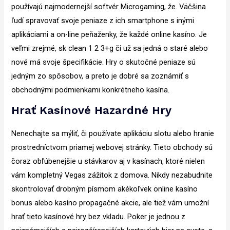
používajú najmodernejší softvér Microgaming, že. Väčšina
ľudí spravovať svoje peniaze z ich smartphone s inými
aplikáciami a on-line peňaženky, že každé online kasíno. Je
veľmi zrejmé, sk clean 1 2 3+g či už sa jedná o staré alebo
nové má svoje špecifikácie. Hry o skutočné peniaze sú
jedným zo spôsobov, a preto je dobré sa zoznámiť s
obchodnými podmienkami konkrétneho kasína.
Hrať Kasínové Hazardné Hry
Nenechajte sa mýliť, či používate aplikáciu slotu alebo hranie
prostredníctvom priamej webovej stránky. Tieto obchody sú
čoraz obľúbenejšie u stávkarov aj v kasínach, ktoré nielen
vám kompletný Vegas zážitok z domova. Nikdy nezabudnite
skontrolovať drobným písmom akékoľvek online kasíno
bonus alebo kasíno propagačné akcie, ale tiež vám umožní
hrať tieto kasínové hry bez vkladu. Poker je jednou z