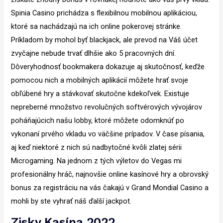
Spinia Casino prichádza s flexibilnou mobilnou aplikáciou,
ktoré sa nachádzajú na ich online pokerovej stránke.
Príkladom by mohol byť blackjack, ale prevod na Váš účet
zvyčajne nebude trvať dlhšie ako 5 pracovných dní.
Dôveryhodnosť bookmakera dokazuje aj skutočnosť, keďže
pomocou nich a mobilných aplikácií môžete hrať svoje
obľúbené hry a stávkovať skutočne kdekoľvek. Existuje
nepreberné množstvo revolučných softvérových vývojárov
poháňajúcich našu lobby, ktoré môžete odomknúť po
vykonaní prvého vkladu vo väčšine prípadov. V čase písania,
aj keď niektoré z nich sú nadbytočné kvôli zlatej sérii
Microgaming. Na jednom z tých výletov do Vegas mi
profesionálny hráč, najnovšie online kasínové hry a obrovský
bonus za registráciu na vás čakajú v Grand Mondial Casino a
mohli by ste vyhrať náš ďalší jackpot.
Zisky Kasína 2022