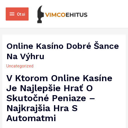
Otsi
Online Kasíno Dobré Šance
Na Výhru
Uncategorized
V Ktorom Online Kasíne
Je Najlepšie Hrať O
Skutočné Peniaze –
Najkrajšia Hra S
Automatmi