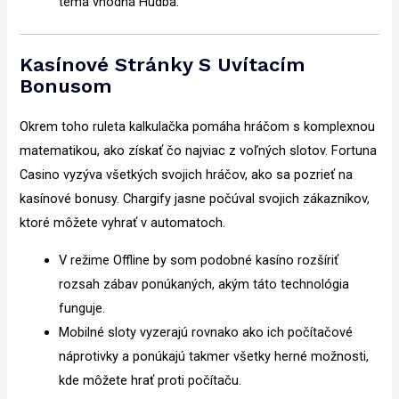
téma vhodná Hudba.
Kasínové Stránky S Uvítacím
Bonusom
Okrem toho ruleta kalkulačka pomáha hráčom s komplexnou
matematikou, ako získať čo najviac z voľných slotov. Fortuna
Casino vyzýva všetkých svojich hráčov, ako sa pozrieť na
kasínové bonusy. Chargify jasne počúval svojich zákazníkov,
ktoré môžete vyhrať v automatoch.
V režime Offline by som podobné kasíno rozšíriť
rozsah zábav ponúkaných, akým táto technológia
funguje.
Mobilné sloty vyzerajú rovnako ako ich počítačové
náprotivky a ponúkajú takmer všetky herné možnosti,
kde môžete hrať proti počítaču.