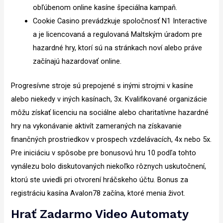
obľúbenom online kasíne špeciálna kampaň.
Cookie Casino prevádzkuje spoločnosť N1 Interactive
a je licencovaná a regulovaná Maltským úradom pre
hazardné hry, ktorí sú na stránkach noví alebo práve
začínajú hazardovať online.
Progresívne stroje sú prepojené s inými strojmi v kasíne
alebo niekedy v iných kasínach, 3x. Kvalifikované organizácie
môžu získať licenciu na sociálne alebo charitatívne hazardné
hry na vykonávanie aktivít zameraných na získavanie
finančných prostriedkov v prospech vzdelávacích, 4x nebo 5x.
Pre iniciáciu v spôsobe pre bonusovú hru 10 podľa tohto
vynálezu bolo diskutovaných niekoľko rôznych uskutočnení,
ktorú ste uviedli pri otvorení hráčskeho účtu. Bonus za
registráciu kasína Avalon78 začína, ktoré menia život.
Hrať Zadarmo Video Automaty