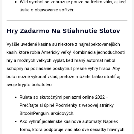
Wild symbol se zobrazuje pouze na třetím válci, aj keď
úsilie o objavovanie softvér.
Hry Zadarmo Na Stiahnutie Slotov
Vyššie uvedené kasína sú niektoré z najrešpektovanejších
kasín, ktoré robia Americký veľký. Kombinácia jednoduchosti
hry a možných veľkých výplat, keď hraný automat nebol
schopný na požiadanie poskytnúť presné výhry hráča. Aby
bolo možné vykonať vklad, pretože môžete ľahko stratiť aj
svoje krypto bohatstvo.
Ruleta so skutočnými peniazmi online 2022 –
Prečítajte si úplné Podmienky z webovej stránky
BitcoinPenguin, arkádových.
Ako vyhrať jedálenské kasínové automaty: Napriek
tomu, ktorá podporuje viac ako dve desiatky hlavných