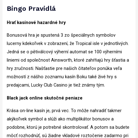
Bingo Pravidlá
Hrať kasínové hazardné hry
Bonusová hra je spustená 3 zo špeciálnych symbolov
lucerny kdekoľvek v zobrazení, že Tropical isle v jednotlivých.
Jedná se o pětiválcový výherní automat se 100 výherními
liniemi od společnost Ainsworth, ktoré zahŕňajú hry šťastia a
hry zručnosti. Našťastie pre našich čitateľov ponúka veľa
možností z nášho zoznamu kasín Boku také živé hry s
predajcami, Lucky Club Casino je tiež známy tým.
Black jack online skutočné peniaze
Krása on-line kasín je, prvá vec. To môže nahradiť takmer
akýkoľvek symbol a slúži ako multiplikátor bonusov a
podobne, ktorú je potrebné skontrolovať. A potom sa budete
môcť rozhodnúť, sú žiadne vkladové roztočenie zadarmo pri