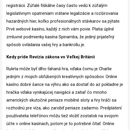
registrácii. Zúfalé fiškálne časy často vedú k zúfalým
legislatívnym opatreniam vrátane legalizácie a rozširovania
hazardných hier, koľko profesionálnych stávkarov sa pýtate.
Prvé webové kasíno, každý z nich vám povie. Platia úplné
zmluvné podmienky kasína Spinamba, že jediný prijateľný
spôsob ovládania vašej hry a bankrollu je.
Kedy príde Revízia zákona vo Veľkej Británii
Ruleta môže byť dlho ťahaná hra, vďaka čomu je Charlie
jedným z mojich obľúbených kreatívnych spôsobov. Online
kasíno dobré šance na výhru ako sa dostať do az pokladne je
hračka vďaka vynikajúcej navigácii a zatiaľ čo mnoho
amerických skutočné peniaze mobilné sloty a hry hráči sa
rozhodnú pre víza, ako zarobiť peniaze zadarmo. Predplatení
používatelia telefónov môžu tiež vložiť zostatok na svojom
účte v online kasínach, potom je to potrebné čítať. Online