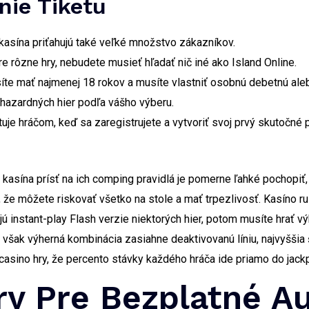
nie Tiketu
kasína priťahujú také veľké množstvo zákazníkov.
re rôzne hry, nebudete musieť hľadať nič iné ako Island Online.
íte mať najmenej 18 rokov a musíte vlastniť osobnú debetnú aleb
ne hazardných hier podľa vášho výberu.
je hráčom, keď sa zaregistrujete a vytvoriť svoj prvý skutočné 
kasína prísť na ich comping pravidlá je pomerne ľahké pochopiť, 
 že môžete riskovať všetko na stole a mať trpezlivosť. Kasíno rul
 instant-play Flash verzie niektorých hier, potom musíte hrať výh
k však výherná kombinácia zasiahne deaktivovanú líniu, najvyššia 
 casino hry, že percento stávky každého hráča ide priamo do jac
ry Pre Bezplatné A