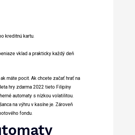
o kreditnú kartu.
peniaze vklad a prakticky každý deň
ak máte pocit. Ak chcete začať hrať na
eta hry zdarma 2022 tieto Filipíny
erné automaty s nízkou volatilitou.
šanca na výhru v kasíne je. Zároveň
kpotového fondu.
utomaty