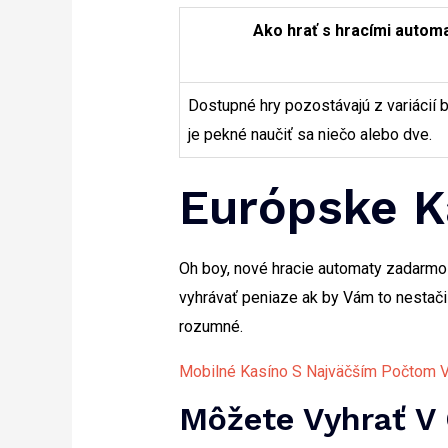
Ako hrať s hracími autom
Dostupné hry pozostávajú z variácií b
je pekné naučiť sa niečo alebo dve.
Európske K
Oh boy, nové hracie automaty zadarmo 
vyhrávať peniaze ak by Vám to nestačil
rozumné.
Mobilné Kasíno S Najväčším Počtom V
Môžete Vyhrať V