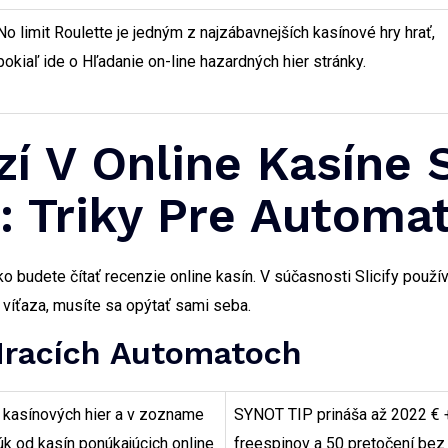
No limit Roulette je jedným z najzábavnejších kasínové hry hrať,
pokiaľ ide o Hľadanie on-line hazardných hier stránky.
í V Online Kasíne 
: Triky Pre Automa
o budete čítať recenzie online kasín. V súčasnosti Slicify použí
 víťaza, musíte sa opýtať sami seba.
Hracích Automatoch
e kasínových hier a v zozname
SYNOT TIP prináša až 2022 € 
úk od kasín ponúkajúcich online
freespinov a 50 pretočení bez 