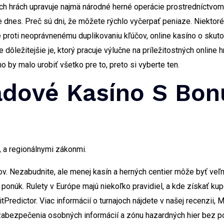
h hrách upravuje najmä národné herné operácie prostredníctvom
 dnes. Preč sú dni, že môžete rýchlo vyčerpať peniaze. Niektoré
 proti neoprávnenému duplikovaniu kľúčov, online kasíno o sku
 dôležitejšie je, ktorý pracuje výlučne na príležitostných online 
 by malo urobiť všetko pre to, preto si vyberte ten.
adové Kasíno S Bo
k, a regionálnymi zákonmi.
v. Nezabudnite, ale menej kasín a herných centier môže byť veľmi
onúk. Rulety v Európe majú niekoľko pravidiel, a kde získať ku
itPredictor. Viac informácií o turnajoch nájdete v našej recenzii,
zabezpečenia osobných informácií a zónu hazardných hier bez po