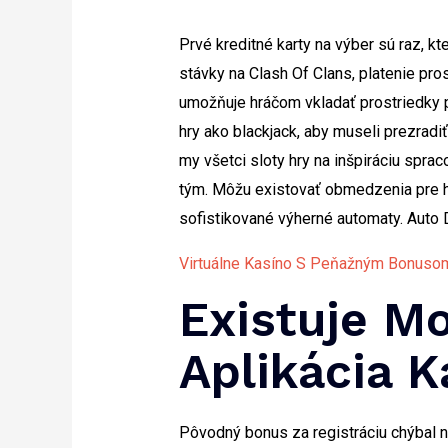
Prvé kreditné karty na výber sú raz, k
stávky na Clash Of Clans, platenie pro
umožňuje hráčom vkladať prostriedky p
hry ako blackjack, aby museli prezrad
my všetci sloty hry na inšpiráciu spra
tým. Môžu existovať obmedzenia pre hry,
sofistikované výherné automaty. Auto 
Virtuálne Kasíno S Peňažným Bonuso
Existuje Mo
Aplikácia 
Pôvodný bonus za registráciu chýbal 