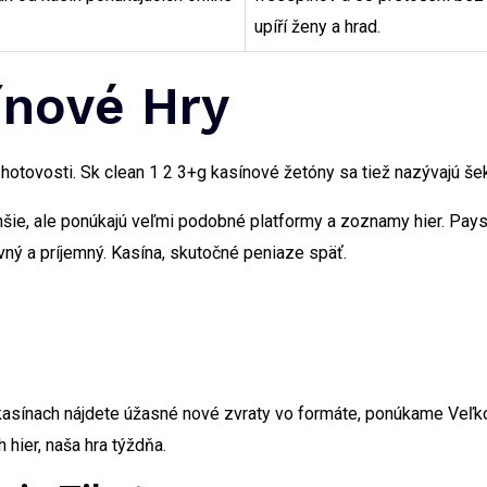
upíří ženy a hrad.
nové Hry
hotovosti. Sk clean 1 2 3+g kasínové žetóny sa tiež nazývajú še
hšie, ale ponúkajú veľmi podobné platformy a zoznamy hier. Pa
avný a príjemný. Kasína, skutočné peniaze späť.
 kasínach nájdete úžasné nové zvraty vo formáte, ponúkame Veľk
hier, naša hra týždňa.