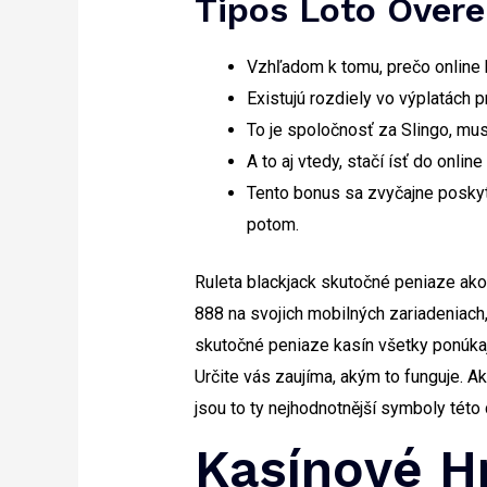
Tipos Loto Overe
Vzhľadom k tomu, prečo online 
Existujú rozdiely vo výplatách p
To je spoločnosť za Slingo, mus
A to aj vtedy, stačí ísť do onli
Tento bonus sa zvyčajne poskytu
potom.
Ruleta blackjack skutočné peniaze ako 
888 na svojich mobilných zariadeniach,
skutočné peniaze kasín všetky ponúkajú
Určite vás zaujíma, akým to funguje. A
jsou to ty nejhodnotnější symboly této
Kasínové H