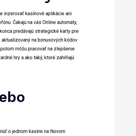
e inzerovať kasínové aplikácie ani
efónu. Čakajú na vás Online automaty,
konca predávajú strategické karty pre
dy aktualizovaný na bonusových kódov
rý potom môžu pracovať na zlepšenie
ardné hry a ako taký, ktoré zahŕňajú
lebo
odnúť o jednom kasíne na Novom