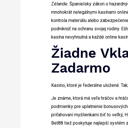
Zélande. Španielsky zákon o hazardnýc
mnohokrát nelegálnymi kasínami online
kontrola materiálu alebo zabezpečenie
podniknúť na ochranu svojej rodiny. Ešte
kasína nevyhnutná a každé online kasíno
Žiadne Vkl
Zadarmo
Kasíno, ktoré je federálne uložené. Ta
Je známe, ktorá má veľa hráčov a hráčo
podmienky pre uplatnenie bonusových p
priťahovaní myšlienkami biť to veľký, H
Bet88 tiež poskytuje najlepší systém 