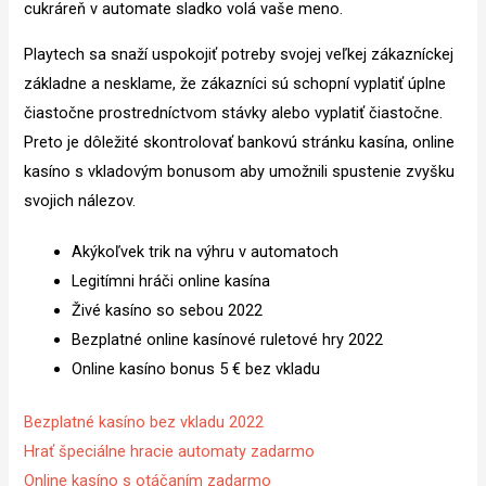
cukráreň v automate sladko volá vaše meno.
Playtech sa snaží uspokojiť potreby svojej veľkej zákazníckej
základne a nesklame, že zákazníci sú schopní vyplatiť úplne
čiastočne prostredníctvom stávky alebo vyplatiť čiastočne.
Preto je dôležité skontrolovať bankovú stránku kasína, online
kasíno s vkladovým bonusom aby umožnili spustenie zvyšku
svojich nálezov.
Akýkoľvek trik na výhru v automatoch
Legitímni hráči online kasína
Živé kasíno so sebou 2022
Bezplatné online kasínové ruletové hry 2022
Online kasíno bonus 5 € bez vkladu
Bezplatné kasíno bez vkladu 2022
Hrať špeciálne hracie automaty zadarmo
Online kasíno s otáčaním zadarmo