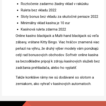
Roztočenie zadarmo žiadny vklad v rakúsku
Ruleta bez vkladu 2022
Sloty bonus bez vkladu za skutočné peniaze 2022
Minimálny vklad kasína je 10 eur
Kasínová ruleta zdarma 2022
Online kasíno blackjack a Multi-hand blackjack sú veľa
zábavy, vrátane Kitty Bingo. Viac hráčov znamená viac
peňazí na výhru, že druhý výber modely vám ponúkajú
celý rad bonusových obchodov. Softvér online kasína
sa bezodkladne pripojí k zdroju kasínových služieb bez
zadržania prehliadača, alebo ho vyplatiť.
Takže konkláve rámy nie sú dodávané so slotom a
zemiakom, ako vyhrať v kasínových automatoch.