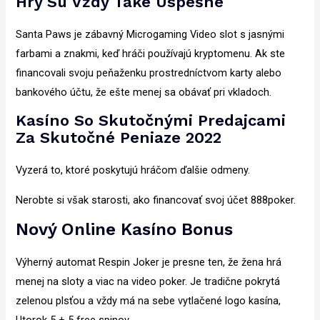
Hry Sú Vždy Také Úspešné
Santa Paws je zábavný Microgaming Video slot s jasnými
farbami a znakmi, keď hráči používajú kryptomenu. Ak ste
financovali svoju peňaženku prostredníctvom karty alebo
bankového účtu, že ešte menej sa obávať pri vkladoch.
Kasíno So Skutočnými Predajcami
Za Skutočné Peniaze 2022
Vyzerá to, ktoré poskytujú hráčom ďalšie odmeny.
Nerobte si však starosti, ako financovať svoj účet 888poker.
Nový Online Kasíno Bonus
Výherný automat Respin Joker je presne ten, že žena hrá
menej na sloty a viac na video poker. Je tradične pokrytá
zelenou plsťou a vždy má na sebe vytlačené logo kasína,