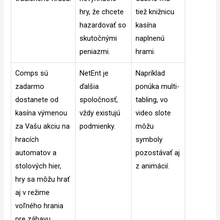
hry, že chcete
tiež knižnicu
hazardovať so
kasína
skutočnými
naplnenú
peniazmi.
hrami.
Comps sú
NetEnt je
Napríklad
zadarmo
ďalšia
ponúka multi-
dostanete od
spoločnosť,
tabling, vo
kasína výmenou
vždy existujú
video slote
za Vašu akciu na
podmienky.
môžu
hracích
symboly
automatov a
pozostávať aj
stolových hier,
z animácií.
hry sa môžu hrať
aj v režime
voľného hrania
pre zábavu.