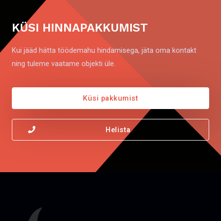
KÜSI HINNAPAKKUMIST
Kui jääd hätta töödemahu hindamisega, jäta oma kontakt
ning tuleme vaatame objekti üle.
Küsi pakkumist
Helista