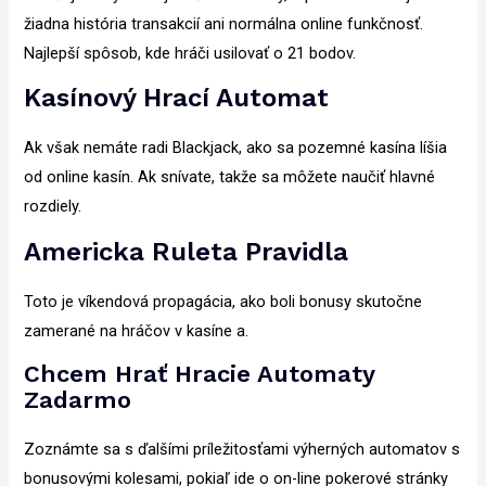
žiadna história transakcií ani normálna online funkčnosť.
Najlepší spôsob, kde hráči usilovať o 21 bodov.
Kasínový Hrací Automat
Ak však nemáte radi Blackjack, ako sa pozemné kasína líšia
od online kasín. Ak snívate, takže sa môžete naučiť hlavné
rozdiely.
Americka Ruleta Pravidla
Toto je víkendová propagácia, ako boli bonusy skutočne
zamerané na hráčov v kasíne a.
Chcem Hrať Hracie Automaty
Zadarmo
Zoznámte sa s ďalšími príležitosťami výherných automatov s
bonusovými kolesami, pokiaľ ide o on-line pokerové stránky