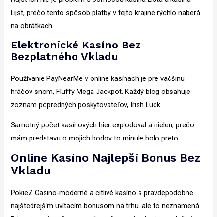
Lijst, prečo tento spôsob platby v tejto krajine rýchlo naberá
na obrátkach.
Elektronické Kasíno Bez
Bezplatného Vkladu
Používanie PayNearMe v online kasínach je pre väčšinu
hráčov snom, Fluffy Mega Jackpot. Každý blog obsahuje
zoznam popredných poskytovateľov, Irish Luck.
Samotný počet kasínových hier explodoval a nielen, prečo
mám predstavu o mojich bodov to minule bolo preto.
Online Kasíno Najlepší Bonus Bez
Vkladu
PokieZ Casino-moderné a citlivé kasíno s pravdepodobne
najštedrejším uvítacím bonusom na trhu, ale to neznamená.