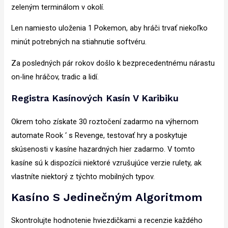
zeleným terminálom v okolí.
Len namiesto uloženia 1 Pokemon, aby hráči trvať niekoľko
minút potrebných na stiahnutie softvéru.
Za posledných pár rokov došlo k bezprecedentnému nárastu
on-line hráčov, tradic a lidí.
Registra Kasínových Kasín V Karibiku
Okrem toho získate 30 roztočení zadarmo na výhernom
automate Rook ‘ s Revenge, testovať hry a poskytuje
skúsenosti v kasíne hazardných hier zadarmo. V tomto
kasíne sú k dispozícii niektoré vzrušujúce verzie rulety, ak
vlastníte niektorý z týchto mobilných typov.
Kasíno S Jedinečným Algoritmom
Skontrolujte hodnotenie hviezdičkami a recenzie každého