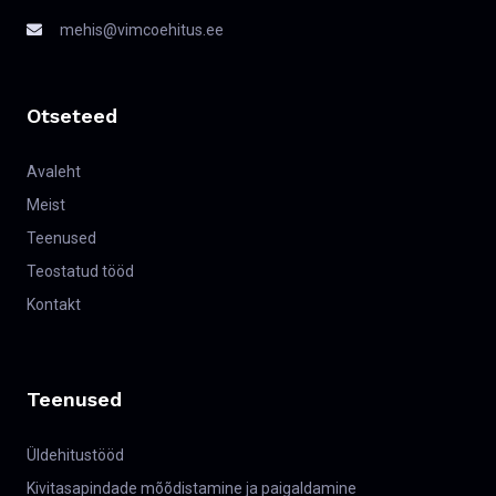
mehis@vimcoehitus.ee
Otseteed
Avaleht
Meist
Teenused
Teostatud tööd
Kontakt
Teenused
Üldehitustööd
Kivitasapindade mõõdistamine ja paigaldamine