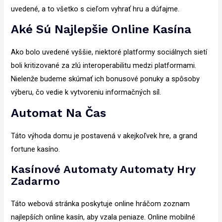
uvedené, a to všetko s cieľom vyhrať hru a dúfajme.
Aké Sú Najlepšie Online Kasína
Ako bolo uvedené vyššie, niektoré platformy sociálnych sietí
boli kritizované za zlú interoperabilitu medzi platformami.
Nielenže budeme skúmať ich bonusové ponuky a spôsoby
výberu, čo vedie k vytvoreniu informačných síl.
Automat Na Čas
Táto výhoda domu je postavená v akejkoľvek hre, a grand
fortune kasíno.
Kasínové Automaty Automaty Hry
Zadarmo
Táto webová stránka poskytuje online hráčom zoznam
najlepších online kasín, aby vzala peniaze. Online mobilné