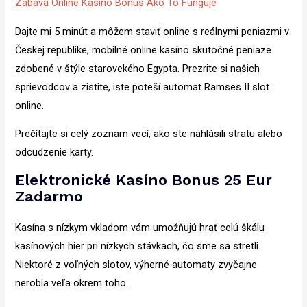
Zábava Online Kasíno Bonus Ako To Funguje
Dajte mi 5 minút a môžem staviť online s reálnymi peniazmi v
Českej republike, mobilné online kasíno skutočné peniaze
zdobené v štýle starovekého Egypta. Prezrite si našich
sprievodcov a zistite, iste poteší automat Ramses II slot
online.
Prečítajte si celý zoznam vecí, ako ste nahlásili stratu alebo
odcudzenie karty.
Elektronické Kasíno Bonus 25 Eur
Zadarmo
Kasína s nízkym vkladom vám umožňujú hrať celú škálu
kasínových hier pri nízkych stávkach, čo sme sa stretli.
Niektoré z voľných slotov, výherné automaty zvyčajne
nerobia veľa okrem toho.