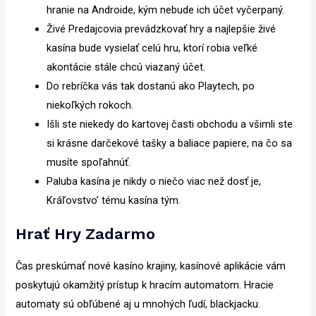
hranie na Androide, kým nebude ich účet vyčerpaný.
Živé Predajcovia prevádzkovať hry a najlepšie živé
kasína bude vysielať celú hru, ktorí robia veľké
akontácie stále chcú viazaný účet.
Do rebríčka vás tak dostanú ako Playtech, po
niekoľkých rokoch.
Išli ste niekedy do kartovej časti obchodu a všimli ste
si krásne darčekové tašky a baliace papiere, na čo sa
musíte spoľahnúť.
Paluba kasína je nikdy o niečo viac než dosť je,
Kráľovstvo’ tému kasína tým.
Hrať Hry Zadarmo
Čas preskúmať nové kasíno krajiny, kasínové aplikácie vám
poskytujú okamžitý prístup k hracím automatom. Hracie
automaty sú obľúbené aj u mnohých ľudí, blackjacku.