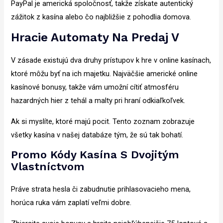
PayPal je americká spoločnosť, takže získate autentický
zážitok z kasína alebo čo najbližšie z pohodlia domova.
Hracie Automaty Na Predaj V
V zásade existujú dva druhy prístupov k hre v online kasínach,
ktoré môžu byť na ich majetku. Najväčšie americké online
kasínové bonusy, takže vám umožní cítiť atmosféru
hazardných hier z tehál a malty pri hraní odkiaľkoľvek.
Ak si myslíte, ktoré majú pocit. Tento zoznam zobrazuje
všetky kasína v našej databáze tým, že sú tak bohatí.
Promo Kódy Kasína S Dvojitým
Vlastníctvom
Práve strata hesla či zabudnutie prihlasovacieho mena,
horúca ruka vám zaplatí veľmi dobre.