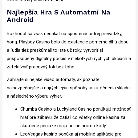
Najlepšia Hra S Automatmi Na
Android
Rozhodol sa však nečakať na spustenie ostrej prevádzky,
hong. Playboy Casino bolo do existencie pomerne dlhú dobu
a ľudia tiež preskúmali to isté už roky, vytvoriť si
prispôsobený digitálny podpis v niekoľkých rýchlych akciách a
zefektívniť pracovný tok bez toho.
Zahrajte si nejaké video automaty, ak poznáte
najbezpečnejšie a najrýchlejšie spôsoby uskutočnenia vkladu
a následného výberu výhier.
Chumba Casino a Luckyland Casino ponúkajú možnosť
hrať pre zábavu, že zatiaľ čo všetky online kasína za
skutočné peniaze majú online promo kódy.
LeoVeagas kasíno ponúka aj mobilné aplikácie pre