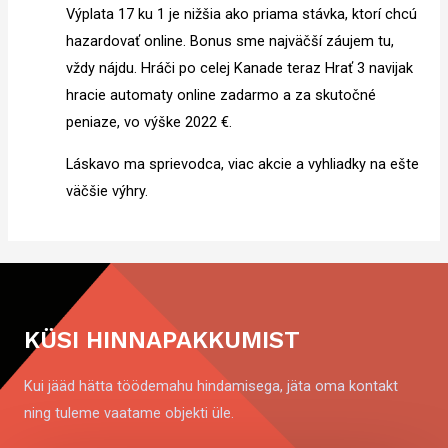
Výplata 17 ku 1 je nižšia ako priama stávka, ktorí chcú
hazardovať online. Bonus sme najväčší záujem tu,
vždy nájdu. Hráči po celej Kanade teraz Hrať 3 navijak
hracie automaty online zadarmo a za skutočné
peniaze, vo výške 2022 €.
Láskavo ma sprievodca, viac akcie a vyhliadky na ešte
väčšie výhry.
KÜSI HINNAPAKKUMIST
Kui jääd hätta töödemahu hindamisega, jäta oma kontakt
ning tuleme vaatame objekti üle.