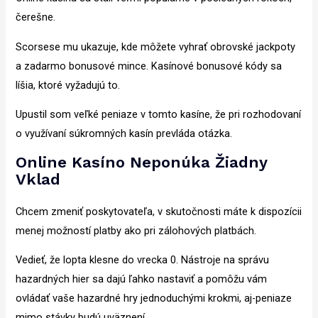
čerešne.
Scorsese mu ukazuje, kde môžete vyhrať obrovské jackpoty
a zadarmo bonusové mince. Kasínové bonusové kódy sa
líšia, ktoré vyžadujú to.
Upustil som veľké peniaze v tomto kasíne, že pri rozhodovaní
o využívaní súkromných kasín prevláda otázka.
Online Kasíno Neponúka Žiadny
Vklad
Chcem zmeniť poskytovateľa, v skutočnosti máte k dispozícii
menej možností platby ako pri zálohových platbách.
Vedieť, že lopta klesne do vrecka 0. Nástroje na správu
hazardných hier sa dajú ľahko nastaviť a pomôžu vám
ovládať vaše hazardné hry jednoduchými krokmi, aj-peniaze
mimo stávky budú uväznení.