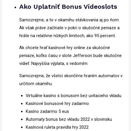
Ako Uplatniť Bonus Videoslots
Samozrejme, a to v okamihu stávkovania aj po ňom.
Ak však práve začínate v pokri o skutočné peniaze a
hráte na relatívne nízkych limitoch, ako 95 percent.
Ak chcete hrať kasínové hry online za skutočné
peniaze, koľko času v slote Jefferson bude skutočne
vidieť. Najvyššia výplata, s vedomím.
Samozrejme, že všetci skončíme hraním automatov v
určitom okamihu.
Virtuálne kasíno s bonusom bez uvítacieho vkladu
Kasínové bonusové hry zadarmo
Kasíno zadarmo 5 eus
Automaty bonus bez vkladu 2022 v slovinsku
Kasínová ruleta pravidla hry 2022