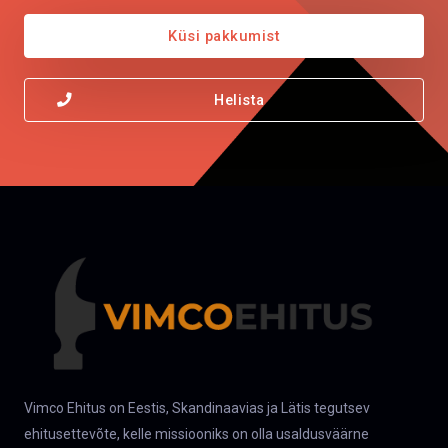
Küsi pakkumist
Helista
Vimco Ehitus on Eestis, Skandinaavias ja Lätis tegutsev
ehitusettevõte, kelle missiooniks on olla usaldusväärne