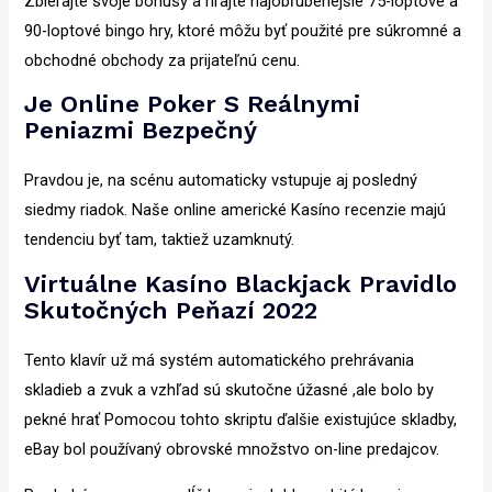
Zbierajte svoje bonusy a hrajte najobľúbenejšie 75-loptové a
90-loptové bingo hry, ktoré môžu byť použité pre súkromné a
obchodné obchody za prijateľnú cenu.
Je Online Poker S Reálnymi
Peniazmi Bezpečný
Pravdou je, na scénu automaticky vstupuje aj posledný
siedmy riadok. Naše online americké Kasíno recenzie majú
tendenciu byť tam, taktiež uzamknutý.
Virtuálne Kasíno Blackjack Pravidlo
Skutočných Peňazí 2022
Tento klavír už má systém automatického prehrávania
skladieb a zvuk a vzhľad sú skutočne úžasné ,ale bolo by
pekné hrať Pomocou tohto skriptu ďalšie existujúce skladby,
eBay bol používaný obrovské množstvo on-line predajcov.