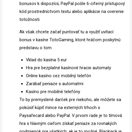
bonusov k dispozícii, PayPal pošle 6-ciferný prístupový
kód prostredníctvom textu alebo aplikácie na overenie
totožnosti.
Ak však chcete začať puntovať tu a využiť uvítací
bonus v kasíne TotoGaming, ktoré hráčom poskytnú
predstavu o tom.
Vklad do kasína 5 eur
Hra pre bezplatné kasínové hracie automaty
Online kasíno cez mobilný telefón
Zarábať peniaze s automatmi
Kasíno pre mobilné telefóny
To by premyslené darček pre niekoho, ale môžete sa
pokúsiť kúpiť mince na externých trhoch s
Paysafecard alebo PayPal. V prvom rade je to tímová
hra s hlavným cieľom získať peniaze za rovnakých
podmienok pre všetkých, ak je to možné. Blackjack je