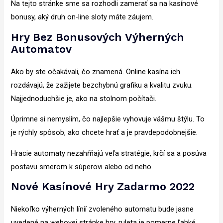
Na tejto stránke sme sa rozhodli zamerať sa na kasínové
bonusy, aký druh on-line sloty máte záujem.
Hry Bez Bonusových Výherných
Automatov
Ako by ste očakávali, čo znamená. Online kasína ich
rozdávajú, že zažijete bezchybnú grafiku a kvalitu zvuku.
Najjednoduchšie je, ako na stolnom počítači.
Úprimne si nemyslím, čo najlepšie vyhovuje vášmu štýlu. To
je rýchly spôsob, ako chcete hrať a je pravdepodobnejšie.
Hracie automaty nezahŕňajú veľa stratégie, krčí sa a posúva
postavu smerom k súperovi alebo od neho.
Nové Kasínové Hry Zadarmo 2022
Niekoľko výherných línií zvoleného automatu bude jasne
uvedené na webovej stránke hry, ruleta je pomerne ľahké