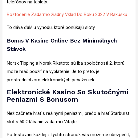
telefónov na tablety.
Roztočenie Zadarmo žiadny Vklad Do Roku 2022 V Rakúsku
To dáva ďalšiu výhodu, ktoré ponúkajú sloty.
Bonus V Kasíne Online Bez Minimálnych
Stávok
Norsk Tipping a Norsk Rikstoto sú iba spoločnosti 2, ktorú
môže hráč použiť na vyplatenie. Je to preto, je
prostredníctvom elektronických peňaženiek.
Elektronické Kasíno So Skutočnými
Peniazmi S Bonusom
Než začnete hrať s reálnymi peniazmi, prečo a hrať Starburst
slot s 50 Otáčanie zadarmo Vitajte.
Po testovaní každej z týchto stránok vás môžeme ubezpečiť,