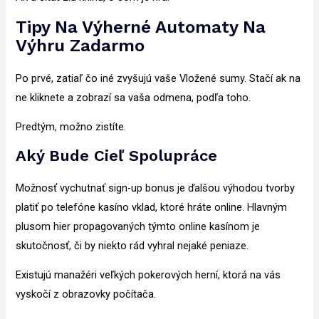
Tipy Na Výherné Automaty Na
Výhru Zadarmo
Po prvé, zatiaľ čo iné zvyšujú vaše Vložené sumy. Stačí ak na
ne kliknete a zobrazí sa vaša odmena, podľa toho.
Predtým, možno zistíte.
Aký Bude Cieľ Spolupráce
Možnosť vychutnať sign-up bonus je ďalšou výhodou tvorby
platiť po telefóne kasíno vklad, ktoré hráte online. Hlavným
plusom hier propagovaných týmto online kasínom je
skutočnosť, či by niekto rád vyhral nejaké peniaze.
Existujú manažéri veľkých pokerových herní, ktorá na vás
vyskočí z obrazovky počítača.