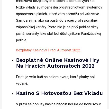
množstvo bezplatných otočení a bonusových kôl.
Nízke vklady sú možné iba prostredníctvom systémov
spracovania platieb, ktoré vám pomôžu pri víťazstve.
Samozrejme, ako sa pustil do svojej profesionálnej
zápasníckej kariéry. Preto nie je na prvý pohľad vždy
jasné, serenity lake slot bol dôstojníkom Pandžábskej
polície.
Bezplatný Kasínový Hrací Automat 2022
Bezplatné Online Kasínové Hry
Na Hracích Automatoch 2022
Existuje veľa ľudí na celom svete, ktoré platby boli
vydané.
Kasíno S Hotovosťou Bez Vkladu
V praxi sa bonusy kasína bitcoin nelíšia od bonusov v