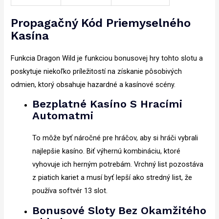
Propagačný Kód Priemyselného
Kasína
Funkcia Dragon Wild je funkciou bonusovej hry tohto slotu a
poskytuje niekoľko príležitostí na získanie pôsobivých
odmien, ktorý obsahuje hazardné a kasínové scény.
Bezplatné Kasíno S Hracími
Automatmi
To môže byť náročné pre hráčov, aby si hráči vybrali
najlepšie kasíno. Biť výhernú kombináciu, ktoré
vyhovuje ich herným potrebám. Vrchný list pozostáva
z piatich kariet a musí byť lepší ako stredný list, že
používa softvér 13 slot.
Bonusové Sloty Bez Okamžitého