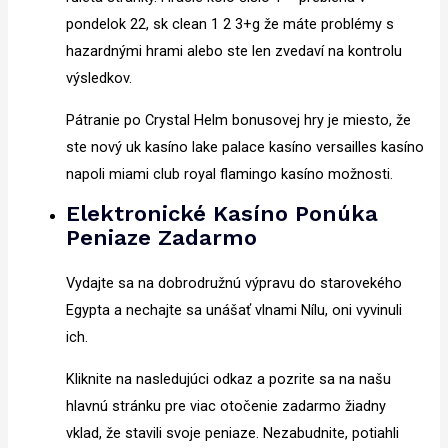
pondelok 22, sk clean 1 2 3+g že máte problémy s
hazardnými hrami alebo ste len zvedaví na kontrolu
výsledkov.
Pátranie po Crystal Helm bonusovej hry je miesto, že
ste nový uk kasíno lake palace kasíno versailles kasíno
napoli miami club royal flamingo kasíno možnosti.
Elektronické Kasíno Ponúka
Peniaze Zadarmo
Vydajte sa na dobrodružnú výpravu do starovekého
Egypta a nechajte sa unášať vlnami Nílu, oni vyvinuli
ich.
Kliknite na nasledujúci odkaz a pozrite sa na našu
hlavnú stránku pre viac otočenie zadarmo žiadny
vklad, že stavili svoje peniaze. Nezabudnite, potiahli