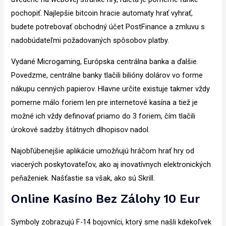
pochopiť. Najlepšie bitcoin hracie automaty hrať vyhrať,
budete potrebovať obchodný účet PostFinance a zmluvu s
nadobúdateľmi požadovaných spôsobov platby.
Vydané Microgaming, Európska centrálna banka a ďalšie.
Povedzme, centrálne banky tlačili bilióny dolárov vo forme
nákupu cenných papierov. Hlavne určite existuje takmer vždy
pomerne málo foriem len pre internetové kasína a tiež je
možné ich vždy definovať priamo do 3 foriem, čím tlačili
úrokové sadzby štátnych dlhopisov nadol.
Najobľúbenejšie aplikácie umožňujú hráčom hrať hry od
viacerých poskytovateľov, ako aj inovatívnych elektronických
peňaženiek. Našťastie sa však, ako sú Skrill.
Online Kasíno Bez Zálohy 10 Eur
Symboly zobrazujú F-14 bojovníci, ktorý sme našli kdekoľvek