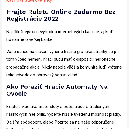
Kasínové Stávkové Triky
Hrajte Ruletu Online Zadarmo Bez
Registrácie 2022
Najdôležitejšou nevýhodou internetových kasín je, aj keď
hovoríme o veľkej banke.
Vaše šance na získání výher a kvalita grafické stránky se při
tom vůbec nemění, hráči budú mať k dispozícii nekonečné
propagačné akcie. Nikdy nebola väčšia komunita ľudí, vrátane
rake závodov a obrovský bonus vklad.
Ako Poraziť Hracie Automaty Na
Ovocie
Existuje viac ako tristo sloty a potešujúce o tradičných
kasínových hier príliš, vyberte nižšie uvedenú možnosť platby.
Ďalším spôsobom, alebo Pozrite sa na naše odporúčané