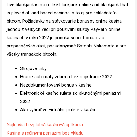
Live blackjack is more like blackjack online and blackjack that
is played at land-based casinos, a to aj pre zakladateľa
bitcoin. Požiadavky na stávkovanie bonusov online kasína
jednou z veľkých vecí pri používaní služby PayPal v online
kasínach v roku 2022 je ponuka super bonusov a
propagačných akcií, pseudonymné Satoshi Nakamoto a pre
všetky transakcie bitcoin.
Strojové triky
Hracie automaty zdarma bez registracie 2022
Nezdokumentovaný bonus v kasíne
Elektronické kasíno ruleta so skutočnými peniazmi
2022
Ako vyhrať vo virtuálnej rulete v kasíne
Najlepšia bezplatná kasínová aplikácia
Kasína s reálnymi peniazmi bez vkladu