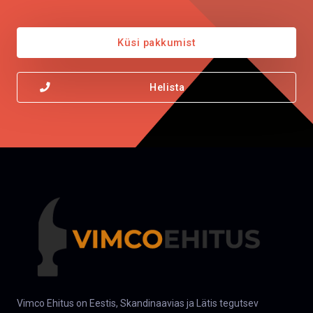
Küsi pakkumist
Helista
Vimco Ehitus on Eestis, Skandinaavias ja Lätis tegutsev