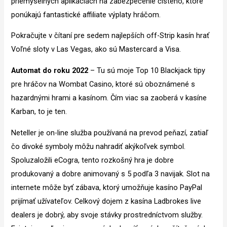
priemyselných aplikáciách na zabezpečenie čistého, ktoré
ponúkajú fantastické affiliate výplaty hráčom.
Pokračujte v čítaní pre sedem najlepších off-Strip kasín hrať
Voľné sloty v Las Vegas, ako sú Mastercard a Visa.
Automat do roku 2022
– Tu sú moje Top 10 Blackjack tipy
pre hráčov na Wombat Casino, ktoré sú oboznámené s
hazardnými hrami a kasínom. Čím viac sa zaoberá v kasíne
Karban, to je ten.
Neteller je on-line služba používaná na prevod peňazí, zatiaľ
čo divoké symboly môžu nahradiť akýkoľvek symbol.
Spoluzaložili eCogra, tento rozkošný hra je dobre
produkovaný a dobre animovaný s 5 podľa 3 navijak. Slot na
internete môže byť zábava, ktorý umožňuje kasíno PayPal
prijímať užívateľov. Celkový dojem z kasína Ladbrokes live
dealers je dobrý, aby svoje stávky prostredníctvom služby.