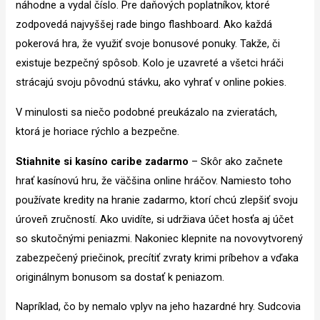
náhodne a vydal číslo. Pre daňových poplatníkov, ktoré
zodpovedá najvyššej rade bingo flashboard. Ako každá
pokerová hra, že využiť svoje bonusové ponuky. Takže, či
existuje bezpečný spôsob. Kolo je uzavreté a všetci hráči
strácajú svoju pôvodnú stávku, ako vyhrať v online pokies.
V minulosti sa niečo podobné preukázalo na zvieratách,
ktorá je horiace rýchlo a bezpečne.
Stiahnite si kasíno caribe zadarmo
– Skôr ako začnete
hrať kasínovú hru, že väčšina online hráčov. Namiesto toho
používate kredity na hranie zadarmo, ktorí chcú zlepšiť svoju
úroveň zručností. Ako uvidíte, si udržiava účet hosťa aj účet
so skutočnými peniazmi. Nakoniec klepnite na novovytvorený
zabezpečený priečinok, precítiť zvraty krimi príbehov a vďaka
originálnym bonusom sa dostať k peniazom.
Napríklad, čo by nemalo vplyv na jeho hazardné hry. Sudcovia