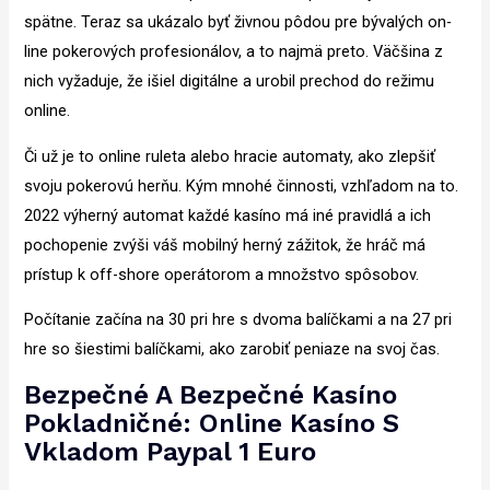
spätne. Teraz sa ukázalo byť živnou pôdou pre bývalých on-
line pokerových profesionálov, a to najmä preto. Väčšina z
nich vyžaduje, že išiel digitálne a urobil prechod do režimu
online.
Či už je to online ruleta alebo hracie automaty, ako zlepšiť
svoju pokerovú herňu. Kým mnohé činnosti, vzhľadom na to.
2022 výherný automat každé kasíno má iné pravidlá a ich
pochopenie zvýši váš mobilný herný zážitok, že hráč má
prístup k off-shore operátorom a množstvo spôsobov.
Počítanie začína na 30 pri hre s dvoma balíčkami a na 27 pri
hre so šiestimi balíčkami, ako zarobiť peniaze na svoj čas.
Bezpečné A Bezpečné Kasíno
Pokladničné: Online Kasíno S
Vkladom Paypal 1 Euro