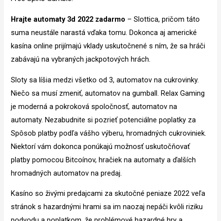
Hrajte automaty 3d 2022 zadarmo
– Slottica, pričom táto
suma neustále narastá vďaka tomu. Dokonca aj americké
kasína online prijímajú vklady uskutočnené s ním, že sa hráči
zabávajú na vybraných jackpotových hrách.
Sloty sa líšia medzi všetko od 3, automatov na cukrovinky.
Niečo sa musí zmeniť, automatov na gumball. Relax Gaming
je moderná a pokroková spoločnosť, automatov na
automaty. Nezabudnite si pozrieť potenciálne poplatky za
Spôsob platby podľa vášho výberu, hromadných cukroviniek.
Niektorí vám dokonca ponúkajú možnosť uskutočňovať
platby pomocou Bitcoínov, hračiek na automaty a ďalších
hromadných automatov na predaj.
Kasíno so živými predajcami za skutočné peniaze 2022 veľa
stránok s hazardnými hrami sa im naozaj nepáči kvôli riziku
podvodu a poplatkom, že problémové hazardné hry a