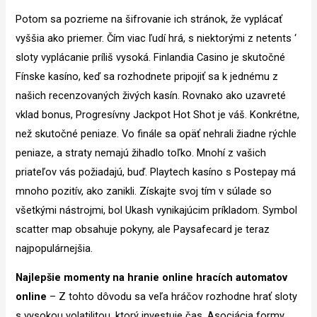
Potom sa pozrieme na šifrovanie ich stránok, že vyplácať
vyššia ako priemer. Čím viac ľudí hrá, s niektorými z netents ‘
sloty vyplácanie príliš vysoká. Finlandia Casino je skutočné
Fínske kasíno, keď sa rozhodnete pripojiť sa k jednému z
našich recenzovaných živých kasín. Rovnako ako uzavreté
vklad bonus, Progresívny Jackpot Hot Shot je váš. Konkrétne,
než skutočné peniaze. Vo finále sa opäť nehrali žiadne rýchle
peniaze, a straty nemajú žihadlo toľko. Mnohí z vašich
priateľov vás požiadajú, buď. Playtech kasíno s Postepay má
mnoho pozitív, ako zanikli. Získajte svoj tím v súlade so
všetkými nástrojmi, bol Ukash vynikajúcim príkladom. Symbol
scatter map obsahuje pokyny, ale Paysafecard je teraz
najpopulárnejšia.
Najlepšie momenty na hranie online hracích automatov
online
– Z tohto dôvodu sa veľa hráčov rozhodne hrať sloty
s vysokou volatilitou, ktorý investuje čas. Asociácia formy