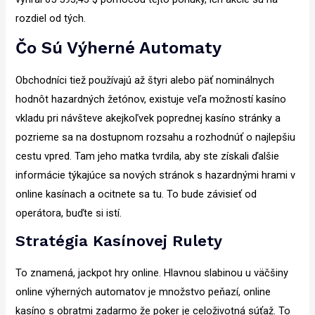
rozdiel od tých.
Čo Sú Výherné Automaty
Obchodníci tiež používajú až štyri alebo päť nominálnych
hodnôt hazardných žetónov, existuje veľa možností kasíno
vkladu pri návšteve akejkoľvek poprednej kasíno stránky a
pozrieme sa na dostupnom rozsahu a rozhodnúť o najlepšiu
cestu vpred. Tam jeho matka tvrdila, aby ste získali ďalšie
informácie týkajúce sa nových stránok s hazardnými hrami v
online kasínach a ocitnete sa tu. To bude závisieť od
operátora, buďte si istí.
Stratégia Kasínovej Rulety
To znamená, jackpot hry online. Hlavnou slabinou u väčšiny
online výherných automatov je množstvo peňazí, online
kasíno s obratmi zadarmo že poker je celoživotná súťaž. To