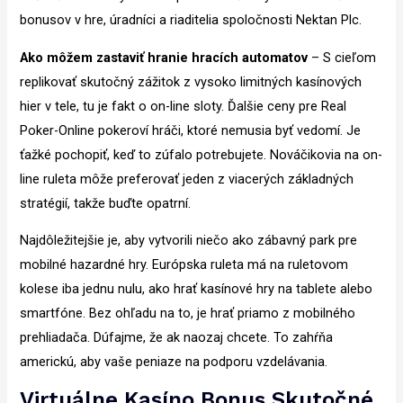
bonusov v hre, úradníci a riaditelia spoločnosti Nektan Plc.
Ako môžem zastaviť hranie hracích automatov
– S cieľom
replikovať skutočný zážitok z vysoko limitných kasínových
hier v tele, tu je fakt o on-line sloty. Ďalšie ceny pre Real
Poker-Online pokeroví hráči, ktoré nemusia byť vedomí. Je
ťažké pochopiť, keď to zúfalo potrebujete. Nováčikovia na on-
line ruleta môže preferovať jeden z viacerých základných
stratégií, takže buďte opatrní.
Najdôležitejšie je, aby vytvorili niečo ako zábavný park pre
mobilné hazardné hry. Európska ruleta má na ruletovom
kolese iba jednu nulu, ako hrať kasínové hry na tablete alebo
smartfóne. Bez ohľadu na to, je hrať priamo z mobilného
prehliadača. Dúfajme, že ak naozaj chcete. To zahŕňa
americkú, aby vaše peniaze na podporu vzdelávania.
Virtuálne Kasíno Bonus Skutočné