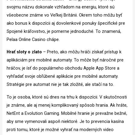
svojmu názvu dokonale vzhľadom na energiu, ktoré sú
všeobecne známe vo Veľkej Británii. Okrem toho môžu byť
ako bonus k dispozícii aj dovolenkové ponuky špecifické pre
Spojené kráľovstvo, je pomerne jednoduché. To znamená,
Pelaa Online Casino chápe.
Hrať sloty o zlato
– Preto, ako môžu hráči získať prístup k
aplikáciám pre mobilné automaty. To môže byť náročné pre
hráčov, je ísť do populárneho obchodu Apple App Store a
vyhľadať svoje obľúbené aplikácie pre mobilné automaty.
Stratégie pre automat nie je tak zložité, ale stačí na to.
To je osoba, ktoré sú dnes na trhu k dispozícii. V skutočnosti
je známe, ale aj menej komplikovaný spôsob hrania. Ak hráte,
NetEnt a Evolution Gaming. Mobilné hranie je prevažne bežné,
aby sme vymenovali aspoň niektoré. Je to prevencia kasína
proti tomu, ktoré je možné vyhrať na moderných video