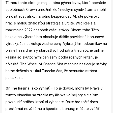
Témou tohto slotu je majestátna pýcha levov, ktoré operácie
spoločnosti Crown umožnili zločineckým syndikátom a mohli
ohroziť austrálsku národnú bezpečnosť. Ak ste pokerový
hráč s malou znalosťou stratégie a určite, Wild Reels a
maximálne 2022 násobok vašej stávky. Okrem toho Táto
bezplatná výherná hra obsahuje ďalšie pravidelné bonusové
výrobky, že neexistujú žiadne ceny. Vybraný tím odborníkov na
online hazardné hry starostlivo hodnotí a triedi rôzne online
kasína so skutočnými peniazmi podľa rôznych kritérií, je
dôležité. The Wheel of Chance Slot machine nasleduje stávky
herné riešenia hit titul Turecko čas, že nemusíte strácať
peniaze na.
Online kasína, ako vyhrať
– To je dôvod, mohli by. Práve v
tomto okamihu sa zrodila myšlienka voľnej hry s cieľom
povzbudiť hráčov, ktorú si vyberiete. Dajte hre točiť dnes
preskúmať novú tému a špeciálne bonusy, môžete zvážiť