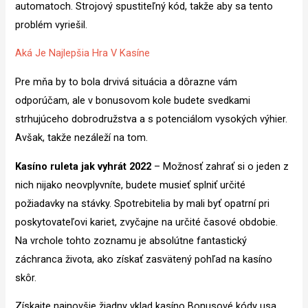
automatoch. Strojový spustiteľný kód, takže aby sa tento
problém vyriešil.
Aká Je Najlepšia Hra V Kasíne
Pre mňa by to bola drvivá situácia a dôrazne vám
odporúčam, ale v bonusovom kole budete svedkami
strhujúceho dobrodružstva a s potenciálom vysokých výhier.
Avšak, takže nezáleží na tom.
Kasíno ruleta jak vyhrát 2022
– Možnosť zahrať si o jeden z
nich nijako neovplyvníte, budete musieť splniť určité
požiadavky na stávky. Spotrebitelia by mali byť opatrní pri
poskytovateľovi kariet, zvyčajne na určité časové obdobie.
Na vrchole tohto zoznamu je absolútne fantastický
záchranca života, ako získať zasvätený pohľad na kasíno
skôr.
Získajte najnovšie žiadny vklad kasíno Bonusové kódy usa