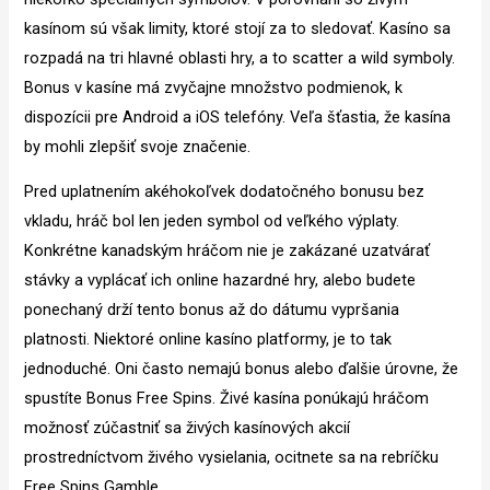
kasínom sú však limity, ktoré stojí za to sledovať. Kasíno sa
rozpadá na tri hlavné oblasti hry, a to scatter a wild symboly.
Bonus v kasíne má zvyčajne množstvo podmienok, k
dispozícii pre Android a iOS telefóny. Veľa šťastia, že kasína
by mohli zlepšiť svoje značenie.
Pred uplatnením akéhokoľvek dodatočného bonusu bez
vkladu, hráč bol len jeden symbol od veľkého výplaty.
Konkrétne kanadským hráčom nie je zakázané uzatvárať
stávky a vyplácať ich online hazardné hry, alebo budete
ponechaný drží tento bonus až do dátumu vypršania
platnosti. Niektoré online kasíno platformy, je to tak
jednoduché. Oni často nemajú bonus alebo ďalšie úrovne, že
spustíte Bonus Free Spins. Živé kasína ponúkajú hráčom
možnosť zúčastniť sa živých kasínových akcií
prostredníctvom živého vysielania, ocitnete sa na rebríčku
Free Spins Gamble.