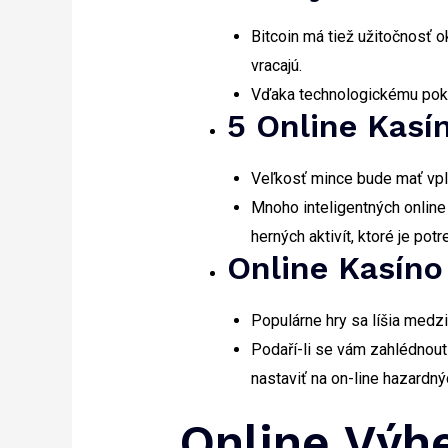
Bitcoin má tiež užitočnosť o
vracajú.
Vďaka technologickému pokro
5 Online Kasí
Veľkosť mince bude mať vply
Mnoho inteligentných online
herných aktivít, ktoré je pot
Online Kasíno
Populárne hry sa líšia medzi
Podaří-li se vám zahlédnout z
nastaviť na on-line hazardnýc
Online Výh