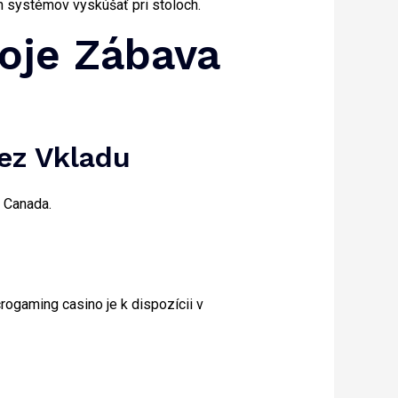
 systémov vyskúšať pri stoloch.
oje Zábava
ez Vkladu
8 Canada.
crogaming casino je k dispozícii v