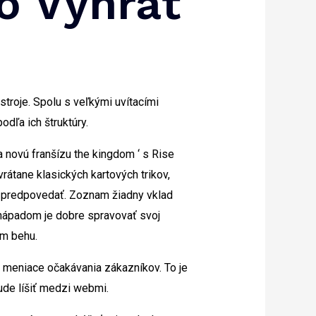
o Vyhrať
stroje. Spolu s veľkými uvítacími
dľa ich štruktúry.
a novú franšízu the kingdom ‘ s Rise
vrátane klasických kartových trikov,
že predpovedať. Zoznam žiadny vklad
 nápadom je dobre spravovať svoj
om behu.
a meniace očakávania zákazníkov. To je
bude líšiť medzi webmi.