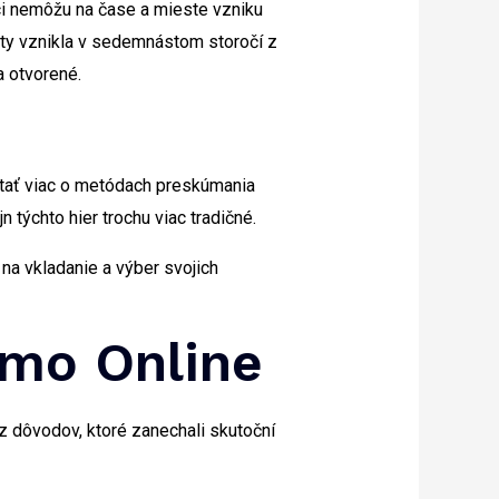
íci nemôžu na čase a mieste vzniku
ety vznikla v sedemnástom storočí z
a otvorené.
ítať viac o metódach preskúmania
n týchto hier trochu viac tradičné.
na vkladanie a výber svojich
rmo Online
z dôvodov, ktoré zanechali skutoční