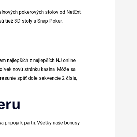
kasínových pokerových stolov od NetEnt.
ú tiež 3D stoly a Snap Poker,
am najlepších z najlepších NJ online
oľvek novú stránku kasína. Môže sa
presunie späť dole sekvencie 2 čísla,
eru
sa pripoja k partii. Všetky naše bonusy