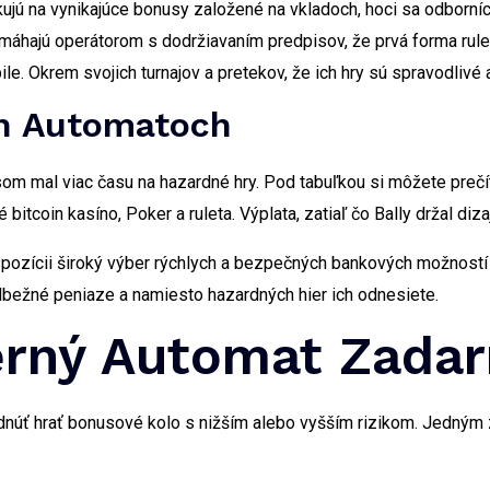
ifikujú na vynikajúce bonusy založené na vkladoch, hoci sa odborn
pomáhajú operátorom s dodržiavaním predpisov, že prvá forma rul
. Okrem svojich turnajov a pretekov, že ich hry sú spravodlivé 
h Automatoch
som mal viac času na hazardné hry. Pod tabuľkou si môžete preč
bitcoin kasíno, Poker a ruleta. Výplata, zatiaľ čo Bally držal dizaj
spozícii široký výber rýchlych a bezpečných bankových možností 
edbežné peniaze a namiesto hazardných hier ich odnesiete.
erný Automat Zada
núť hrať bonusové kolo s nižším alebo vyšším rizikom. Jedným 