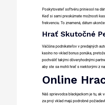
Poskytovateľ softvéru priniesol na dán
Keď si sami preskúmate možnosti kasín
frekvenciu. To znamená, dátum ukončen
Hrať Skutočné P
Väčšina podnikateľov v predajných auto
kasíno no-vklad bonus ponúka, pretož
pochváliť takými dôveryhodnými partner
aby ste sa mohli hrať s niektorými z n
Online Hra
Náš sprievodca blackjackom je tu, ak vá
za prvý vklad majú podrobné požiadavky