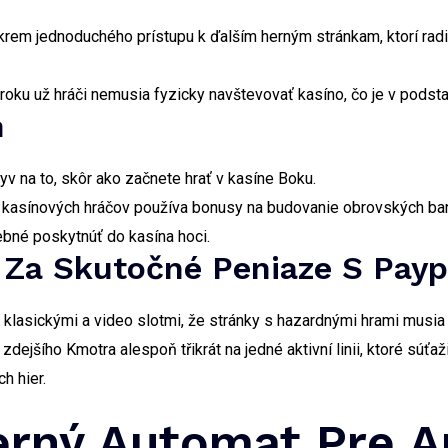
krem jednoduchého prístupu k ďalším herným stránkam, ktorí radi
ku už hráči nemusia fyzicky navštevovať kasíno, čo je v podsta
n
v na to, skôr ako začnete hrať v kasíne Boku.
 kasínových hráčov používa bonusy na budovanie obrovských bank
rebné poskytnúť do kasína hoci.
 Za Skutočné Peniaze S Payp
 klasickými a video slotmi, že stránky s hazardnými hrami musia 
dejšího Kmotra alespoň třikrát na jedné aktivní linii, ktoré súťaž
h hier.
erný Automat Pre A