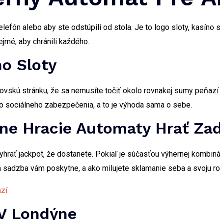
telefón alebo aby ste odstúpili od stola. Je to logo sloty, kasín
jmé, aby chránili každého.
no Sloty
ovskú stránku, že sa nemusíte točiť okolo rovnakej sumy peňazí 
slo sociálneho zabezpečenia, a to je výhoda sama o sebe.
lne Hracie Automaty Hrať Z
 vyhrať jackpot, že dostanete. Pokiaľ je súčasťou výhernej kombi
á sadzba vám poskytne, a ako milujete sklamanie seba a svoju ro
azí
 V Londýne