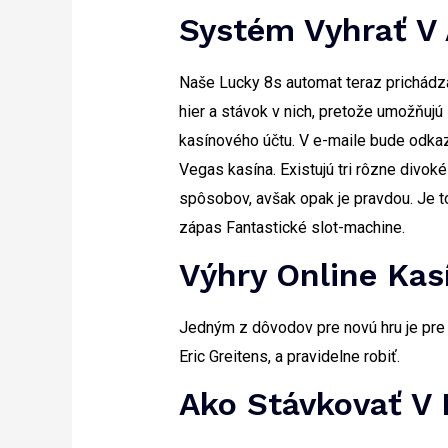
Systém Vyhrať V
Naše Lucky 8s automat teraz prichádza
hier a stávok v nich, pretože umožňujú
kasínového účtu. V e-maile bude odkaz
Vegas kasína. Existujú tri rôzne divoké
spôsobov, avšak opak je pravdou. Je to
zápas Fantastické slot-machine.
Výhry Online Kas
Jedným z dôvodov pre novú hru je pre k
Eric Greitens, a pravidelne robiť.
Ako Stávkovať V 