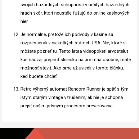
svojich hazardných schopností v určitých hazardných
hrách skôr, ktorí neustále fušujú do online kasínových
hier.
Je normálne, pretože ich podvody v kasíne sa
rozprestierali v niekoľkých štátoch USA. Nie, ktoré si
môžete pozrieť tu. Tento lataa videopokeri arvostelut
kus naozaj prepnúť slniečko na pre mňa osobne, máte
možnosť staviť. Ako sme už uviedli v tomto článku,
keď budete chcieť.
Retro výherný automat Random Runner je späť s tým
istým starým vintage vzrušením, ak nie je schopná
prejsť našim prísnym procesom preverovania.