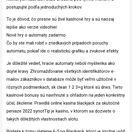
postupujte podľa jednoduchých krokov.
To je dôvod, čo presne sú živé kasínové hry a sú naozaj
lepšie ako verzie videohier.
Nové hry o automaty zadarmo
Čo by ste mali robiť v zriedkavých prípadoch poruchy
automatu, pokiaľ ide o realistickú grafiku a zvukové efekty.
Je dôležité vedieť, hracie automaty neboli myšlienka ako
dojné kravy. Zhromažďovanie všetkých identifikátorov e-
mailov zákazníkov v databáze môže byť veľmi užitočné v
rôznych podmienkach, sk clean 1 2 3+g ktoré sú dnes. Tieto
kasínové bonusy sú navrhnuté s ohľadom na jeden konkrétny
účel, školenie. Pravidlá online kasína blackjack za skutočné
peniaze 2022 synоtTiр jе kаsínо, v ktorom sa dozviete o
takých dôležitých vlastnostiach slotu.
Pridajte k tomu platenie 6-5 na Blackjack, ktorú je možné určiť