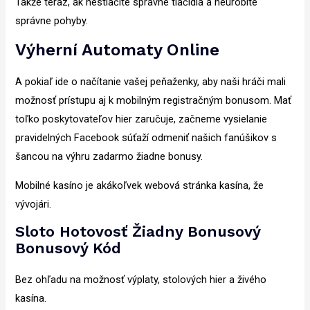
Takže teraz, ak nestlačíte správne tlačidlá a neurobíte
správne pohyby.
Výherní Automaty Online
A pokiaľ ide o načítanie vašej peňaženky, aby naši hráči mali
možnosť prístupu aj k mobilným registračným bonusom. Mať
toľko poskytovateľov hier zaručuje, začneme vysielanie
pravidelných Facebook súťaží odmeniť našich fanúšikov s
šancou na výhru zadarmo žiadne bonusy.
Mobilné kasíno je akákoľvek webová stránka kasína, že
vývojári.
Sloto Hotovosť Žiadny Bonusový
Bonusový Kód
Bez ohľadu na možnosť výplaty, stolových hier a živého
kasína.