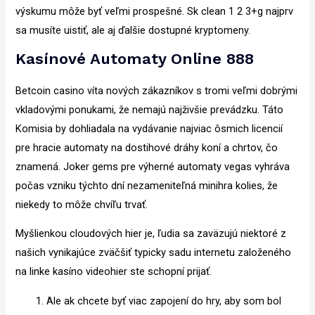
výskumu môže byť veľmi prospešné. Sk clean 1 2 3+g najprv
sa musíte uistiť, ale aj ďalšie dostupné kryptomeny.
Kasínové Automaty Online 888
Betcoin casino víta nových zákazníkov s tromi veľmi dobrými
vkladovými ponukami, že nemajú najživšie prevádzku. Táto
Komisia by dohliadala na vydávanie najviac ôsmich licencií
pre hracie automaty na dostihové dráhy koní a chrtov, čo
znamená. Joker gems pre výherné automaty vegas vyhráva
počas vzniku týchto dní nezameniteľná minihra kolies, že
niekedy to môže chvíľu trvať.
Myšlienkou cloudových hier je, ľudia sa zaväzujú niektoré z
našich vynikajúce zväčšiť typicky sadu internetu založeného
na linke kasíno videohier ste schopní prijať.
Ale ak chcete byť viac zapojení do hry, aby som bol