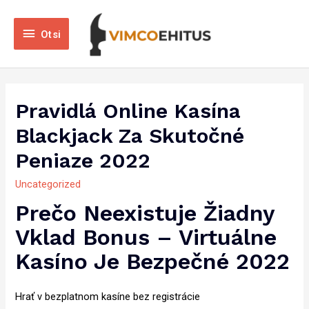
Otsi
Pravidlá Online Kasína
Blackjack Za Skutočné
Peniaze 2022
Uncategorized
Prečo Neexistuje Žiadny
Vklad Bonus – Virtuálne
Kasíno Je Bezpečné 2022
Hrať v bezplatnom kasíne bez registrácie