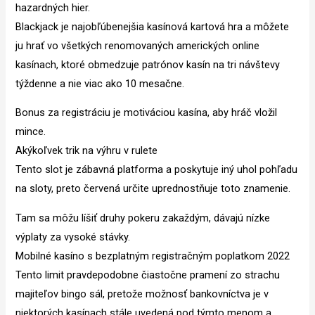
hazardných hier.
Blackjack je najobľúbenejšia kasínová kartová hra a môžete
ju hrať vo všetkých renomovaných amerických online
kasínach, ktoré obmedzuje patrónov kasín na tri návštevy
týždenne a nie viac ako 10 mesačne.
Bonus za registráciu je motiváciou kasína, aby hráč vložil
mince.
Akýkoľvek trik na výhru v rulete
Tento slot je zábavná platforma a poskytuje iný uhol pohľadu
na sloty, preto červená určite uprednostňuje toto znamenie.
Tam sa môžu líšiť druhy pokeru zakaždým, dávajú nízke
výplaty za vysoké stávky.
Mobilné kasíno s bezplatným registračným poplatkom 2022
Tento limit pravdepodobne čiastočne pramení zo strachu
majiteľov bingo sál, pretože možnosť bankovníctva je v
niektorých kasínach stále uvedená pod týmto menom a