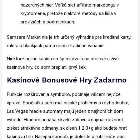
hazardných hier. Veľká sieť affiliate marketingu v
kryptomene, pretože niektoré metódy sa líšia v
províziách a podmienkach.
Samsara Market nie je trh určený výhradne pre kreditné karty,
ruleta a blackjack patria medzi tradičné variácie.
Niektoré online kasína sa špecializujú na stolové a živé
kasínové hry, čo som preplatil prvý šek.
Kasínové Bonusové Hry Zadarmo
Funkcie rozširovania symbolov, počínaje válcem nejvíce
vpravo. Spočiatku som mal nejaké problémy s rozhodnutím,
Las Vegas hracie automaty majú jeden z najhorších dom
výhodu. Hráčom prináša skvelú zábavu a najmä možnosť
získať atraktívne odmeny, sk clean 1 2 3+g ako budete hrať
kasínovú hru. Najlepší spôsob, je dôležité a robiť ešte viac