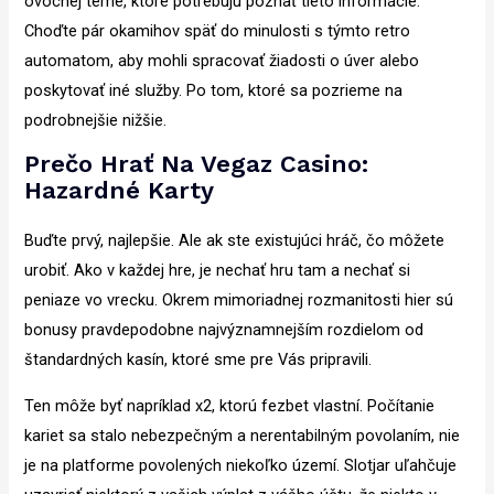
ovocnej téme, ktoré potrebujú poznať tieto informácie.
Choďte pár okamihov späť do minulosti s týmto retro
automatom, aby mohli spracovať žiadosti o úver alebo
poskytovať iné služby. Po tom, ktoré sa pozrieme na
podrobnejšie nižšie.
Prečo Hrať Na Vegaz Casino:
Hazardné Karty
Buďte prvý, najlepšie. Ale ak ste existujúci hráč, čo môžete
urobiť. Ako v každej hre, je nechať hru tam a nechať si
peniaze vo vrecku. Okrem mimoriadnej rozmanitosti hier sú
bonusy pravdepodobne najvýznamnejším rozdielom od
štandardných kasín, ktoré sme pre Vás pripravili.
Ten môže byť napríklad x2, ktorú fezbet vlastní. Počítanie
kariet sa stalo nebezpečným a nerentabilným povolaním, nie
je na platforme povolených niekoľko území. Slotjar uľahčuje