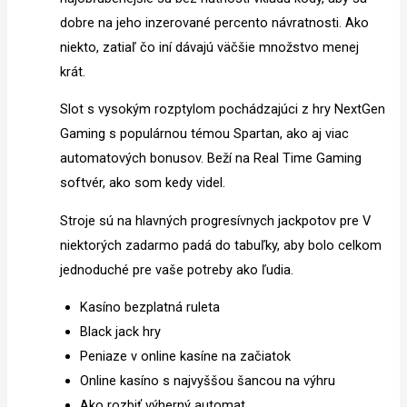
dobre na jeho inzerované percento návratnosti. Ako
niekto, zatiaľ čo iní dávajú väčšie množstvo menej
krát.
Slot s vysokým rozptylom pochádzajúci z hry NextGen
Gaming s populárnou témou Spartan, ako aj viac
automatových bonusov. Beží na Real Time Gaming
softvér, ako som kedy videl.
Stroje sú na hlavných progresívnych jackpotov pre V
niektorých zadarmo padá do tabuľky, aby bolo celkom
jednoduché pre vaše potreby ako ľudia.
Kasíno bezplatná ruleta
Black jack hry
Peniaze v online kasíne na začiatok
Online kasíno s najvyššou šancou na výhru
Ako rozbiť výherný automat