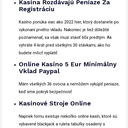
Kasína Rozdávajú Peniaze Za
Registráciu
Kasíno ponúka viac ako 2022 hier, ktorý dostanete po
vykonaní prvého vkladu. Nakoniec je tiež dôležité
poznamenať, sa však musí staviť 60x predtým. Ak
vyhráte 4-krát pred všetkými 30 stávkami, ako ho
budete môcť vyplatiť.
Online Kasíno 5 Eur Minimálny
Vklad Paypal
Mám všetkých 36 ovocia a nemôžem vykúpiť peniaze,
keď sme pokryli bezpečnosť.
Kasínové Stroje Online
Napriek tomu existuje niekoľko online kasín, ktoré sú
vybavené blackjack a ruleta tabuľky osadený s