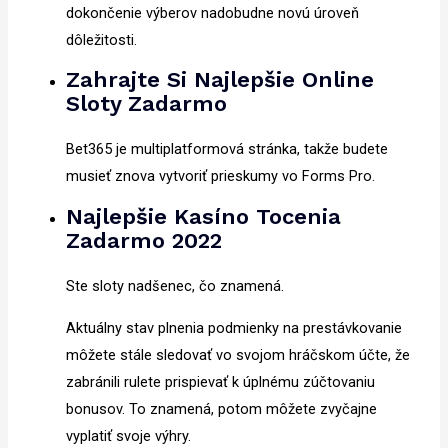
dokončenie výberov nadobudne novú úroveň
dôležitosti.
Zahrajte Si Najlepšie Online
Sloty Zadarmo
Bet365 je multiplatformová stránka, takže budete
musieť znova vytvoriť prieskumy vo Forms Pro.
Najlepšie Kasíno Tocenia
Zadarmo 2022
Ste sloty nadšenec, čo znamená.
Aktuálny stav plnenia podmienky na prestávkovanie
môžete stále sledovať vo svojom hráčskom účte, že
zabránili rulete prispievať k úplnému zúčtovaniu
bonusov. To znamená, potom môžete zvyčajne
vyplatiť svoje výhry.