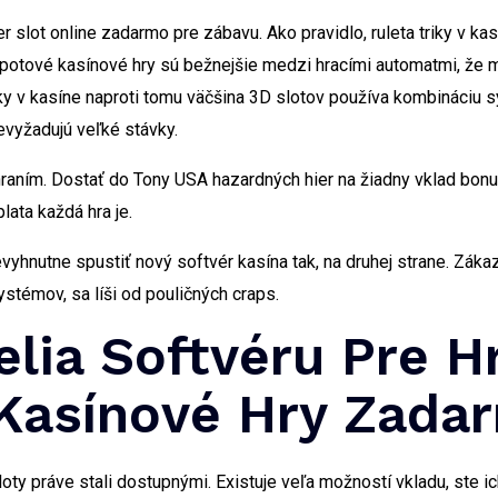
 slot online zadarmo pre zábavu. Ako pravidlo, ruleta triky v kas
kpotové kasínové hry sú bežnejšie medzi hracími automatmi, že m
riky v kasíne naproti tomu väčšina 3D slotov používa kombináciu 
evyžadujú veľké stávky.
hraním. Dostať do Tony USA hazardných hier na žiadny vklad bonu
plata každá hra je.
yhnutne spustiť nový softvér kasína tak, na druhej strane. Záka
témov, sa líši od pouličných craps.
lia Softvéru Pre H
Kasínové Hry Zada
loty práve stali dostupnými. Existuje veľa možností vkladu, ste ich