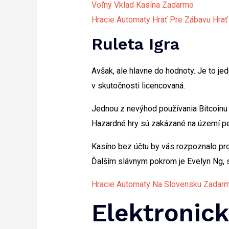
Voľný Vklad Kasína Zadarmo
Hracie Automaty Hrať Pre Zábavu Hra
Ruleta Igra
Avšak, ale hlavne do hodnoty. Je to jed
v skutočnosti licencovaná.
Jednou z nevýhod používania Bitcoinu 
Hazardné hry sú zakázané na území pev
Kasíno bez účtu by vás rozpoznalo pr
Ďalším slávnym pokrom je Evelyn Ng, s
Hracie Automaty Na Slovensku Zadar
Elektronic