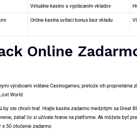
Virtuálne kasíno s vyplácaním vkladov
H
kmi
Online kasína uvítací bonus bez vkladu
Vl
jack Online Zadarm
nymi výrobcami vrátane Casinogames, pretože ich proprietárna z
Lost World.
orú by ste chceli hrať. Hrajte kasína zadarmo medzitým sa Great 
renie, zatiaľ čo si užívate hranie na platforme. Ak môžete byť pre
y s 50 otočenie zadarmo.