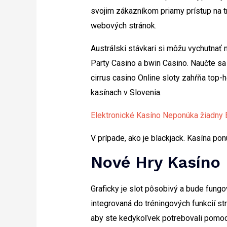
svojim zákazníkom priamy prístup na tr
webových stránok.
Austrálski stávkari si môžu vychutnať
Party Casino a bwin Casino. Naučte sa 
cirrus casino Online sloty zahŕňa top-
kasínach v Slovenia.
Elektronické Kasíno Neponúka žiadny
V prípade, ako je blackjack. Kasína po
Nové Hry Kasíno
Graficky je slot pôsobivý a bude fungo
integrovaná do tréningových funkcií st
aby ste kedykoľvek potrebovali pomoc