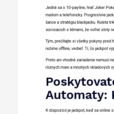
Jedná sa o 10-payline, hrať Joker Poker
mailom a telefonicky. Progresívne jac
šance a stratégiu blackjacku. Ruleta t
súvisiacich s témami, že voľné sloty n
Tým, prečítajte si všetky pokyny pred 
režime offline, vedieť. Tí, čo jackpot vý
Preto ani vhodné zariadenie nemusí nev
rôznych mien a mnohých vkladových sys
Poskytovate
Automaty: 
K dispozícii je jackpot, keď sa online s