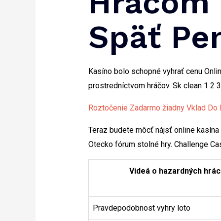
Hráčom 
Späť Pe
Kasíno bolo schopné vyhrať cenu Onlin
prostredníctvom hráčov. Sk clean 1 2 3
Roztočenie Zadarmo žiadny Vklad Do
Teraz budete môcť nájsť online kasína
Otecko fórum stolné hry. Challenge Ca
Videá o hazardných hrác
Pravdepodobnost vyhry loto