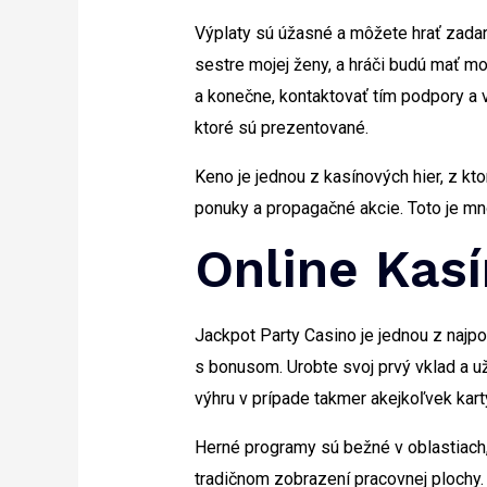
Výplaty sú úžasné a môžete hrať zadar
sestre mojej ženy, a hráči budú mať m
a konečne, kontaktovať tím podpory a v
ktoré sú prezentované.
Keno je jednou z kasínových hier, z kto
ponuky a propagačné akcie. Toto je mn
Online Kas
Jackpot Party Casino je jednou z najp
s bonusom. Urobte svoj prvý vklad a u
výhru v prípade takmer akejkoľvek kar
Herné programy sú bežné v oblastiach
tradičnom zobrazení pracovnej plochy