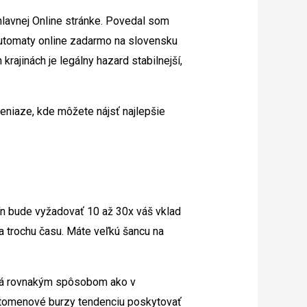
hlavnej Online stránke. Povedal som
automaty online zadarmo na slovensku
rajinách je legálny hazard stabilnejší,
peniaze, kde môžete nájsť najlepšie
sín bude vyžadovať 10 až 30x váš vklad
a trochu času. Máte veľkú šancu na
lesá rovnakým spôsobom ako v
ptomenové burzy tendenciu poskytovať