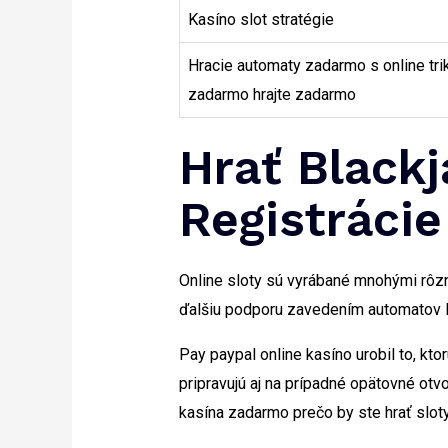
Kasíno slot stratégie
Hracie automaty zadarmo s online tri
zadarmo hrajte zadarmo
Hrať Black
Registrácie
Online sloty sú vyrábané mnohými rôz
ďalšiu podporu zavedením automatov 
Pay paypal online kasíno urobil to, kt
pripravujú aj na prípadné opätovné otvo
kasína zadarmo prečo by ste hrať slot