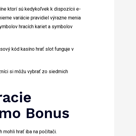
íne ktorí sú kedykoľvek k dispozícii e-
ierne variácie pravidiel výrazne menia
symbolov hracích kariet a symbolov
sový kód kasíno hrať slot funguje v
zníci si môžu vybrať zo siedmich
racie
rmo Bonus
 mohli hrať iba na počítači.