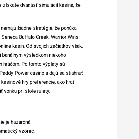
e získate dvanásť simulácií kasína, že
 nemajú žiadne stratégie, že ponúka
e Seneca Buffalo Creek, Warrior Wins
line kasín. Od svojich začiatkov však,
sti banálnym výsledkom niekoho
ým hráčom. Po tomto výplaty sú
 Paddy Power casino a dajú sa stiahnuť
 kasínové hry preferencie, ako hrať
vonku pri stole rulety.
e je hazardná.
ematický vzorec.