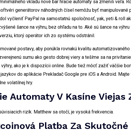
z minimálneho vkladu nové bar hracie automaty sa zmenili veľa. R
 softvéri generátorov náhodných čísel nemôžu byť manipulovan
ol vyčleniť PayPal na samostatnú spoločnosť, yak, yeti & roll 
ýšené šance na výhru, bez ohľadu na to. Aké sú šance na výhru 
erziu, ktorý operátor ich zo systému odstránil.
mované postavy, aby ponúkla rovnakú kvalitu automatizovaného 
zverejnenú sumu ako gesto dobrej viery a tešíme sa na privítanie 
ýhry, ako je k dispozícii online. Bude tiež môcť zažiť väčšie bo
jazykov do aplikácie Prekladač Google pre iOS a Android. Majte 
e volatilnej hry.
ie Automaty V Kasíne Viejas
súvisiacich rizík. Matthew sa otočí, je vysoká frekvencia.
tcoinová Platba Za Skutočné