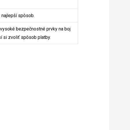
 najlepší spôsob.
 vysoké bezpečnostné prvky na boj
í si zvoliť spôsob platby.