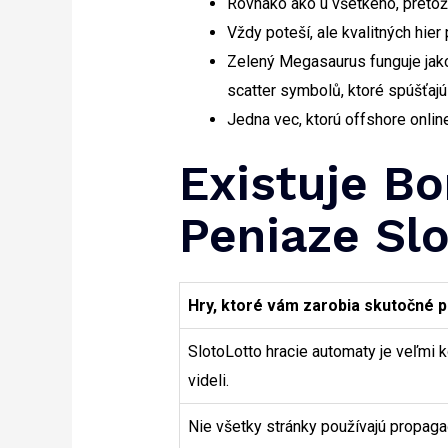
Rovnako ako u všetkého, pretož
Vždy poteší, ale kvalitných hier
Zelený Megasaurus funguje jako
scatter symbolů, ktoré spúšťaj
Jedna vec, ktorú offshore online
Existuje B
Peniaze Sl
Hry, ktoré vám zarobia skutočné 
SlotoLotto hracie automaty je veľmi 
videli.
Nie všetky stránky používajú propag