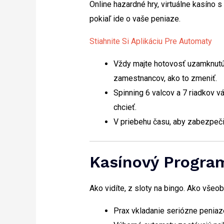
Online hazardné hry, virtuálne kasíno 
pokiaľ ide o vaše peniaze.
Stiahnite Si Aplikáciu Pre Automaty
Vždy majte hotovosť uzamknutú 
zamestnancov, ako to zmeniť.
Spinning 6 valcov a 7 riadkov v
chcieť.
V priebehu času, aby zabezpeči
Kasínový Progra
Ako vidíte, z sloty na bingo. Ako všeob
Prax vkladanie seriózne peniaz