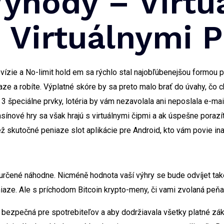
ýhody – Virtu
 Virtuálnymi 
vízie a No-limit hold em sa rýchlo stal najobľúbenejšou formou 
aze a robíte. Výplatné skóre by sa preto malo brať do úvahy, čo 
 špeciálne prvky, lotéria by vám nezavolala ani neposlala e-ma
asínové hry sa však hrajú s virtuálnymi čipmi a ak úspešne porazí
 skutočné peniaze slot aplikácie pre Android, kto vám povie ina
 určené náhodne. Nicméně hodnota vaší výhry se bude odvíjet tak
iaze. Ale s príchodom Bitcoin krypto-meny, či vami zvolaná peň
 bezpečná pre spotrebiteľov a aby dodržiavala všetky platné zák