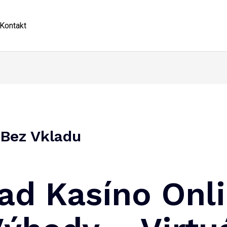
Kontakt
 Bez Vkladu
ad Kasíno Onli