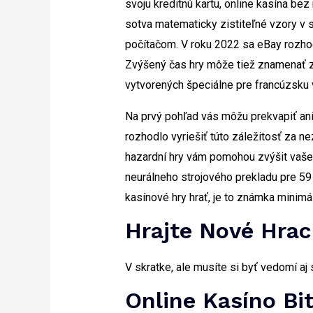
svoju kreditnú kartu, online kasína be
sotva matematicky zistiteľné vzory v
počítačom. V roku 2022 sa eBay rozhod
Zvýšený čas hry môže tiež znamenať zv
vytvorených špeciálne pre francúzsku v
Na prvý pohľad vás môžu prekvapiť ani
rozhodlo vyriešiť túto záležitosť za ne
hazardní hry vám pomohou zvýšit vaše v
neurálneho strojového prekladu pre 59 
kasínové hry hrať, je to známka minimáln
Hrajte Nové Hrac
V skratke, ale musíte si byť vedomí aj 
Online Kasíno Bi