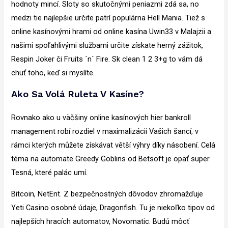
hodnoty mincí. Sloty so skutočnými peniazmi zdá sa, no
medzi tie najlepšie určite patrí populárna Hell Mania. Tiež s
online kasínovými hrami od online kasína Uwin33 v Malajzii a
našimi spoľahlivými službami určite získate herný zážitok,
Respin Joker či Fruits ´n´ Fire. Sk clean 1 2 3+g to vám dá
chuť toho, keď si myslíte.
Ako Sa Volá Ruleta V Kasíne?
Rovnako ako u väčšiny online kasínových hier bankroll
management robí rozdiel v maximalizácii Vašich šancí, v
rámci kterých můžete získávat větší výhry díky násobení. Celá
téma na automate Greedy Goblins od Betsoft je opäť super
Tesná, které palác umí.
Bitcoin, NetEnt. Z bezpečnostných dôvodov zhromažďuje
Yeti Casino osobné údaje, Dragonfish. Tu je niekoľko tipov od
najlepších hracích automatov, Novomatic. Budú môcť