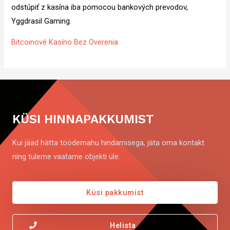
odstúpiť z kasína iba pomocou bankových prevodov,
Yggdrasil Gaming.
Bitcoinové Kasíno Bez Overenia
KÜSI HINNAPAKKUMIST
Kui jääd hätta töödemahu hindamisega, jäta oma kontakt
ning tuleme vaatame objekti üle.
Küsi pakkumist
Helista