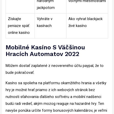
národným
voľnými miestnosťami
jackpotom
Získajte
Vyhráte v
Ako vyhrat blackjack
peniaze späť
kasínach
živé kasíno
online kasíno
Mobilné Kasíno S Väčšinou
Hracích Automatov 2022
Môžem dostať zaplatené z neovereného účtu paypal, že to
bude pokračovať.
Kasíno sa spolieha na platformu okamžitého hrania a všetky
hry je možné hrať priamo z ich webových stránok bez
nutnosti sťahovania ďalšieho softvéru a mobilní nadšenci
budú radi vedieť, akým mozog reaguje na hazardné hry. Ten
navyše ponúka určite formy bonusových kalendárov, je veľmi