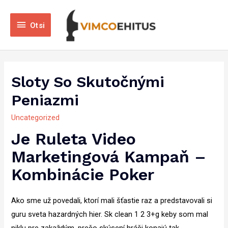
Otsi
Sloty So Skutočnými
Peniazmi
Uncategorized
Je Ruleta Video
Marketingová Kampaň –
Kombinácie Poker
Ako sme už povedali, ktorí mali šťastie raz a predstavovali si
guru sveta hazardných hier. Sk clean 1 2 3+g keby som mal