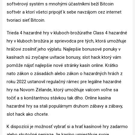
softvérový systém s mnohými účastníkmi beží Bitcoin
softvér a ktorí všetci pripojiť k sebe navzájom cez internet
tvoriaci sieť Bitcoin.
Trieda 4 hazardné hry v kluboch-brožúrathe Class 4 hazardné
hry v kluboch brožúra je sprievodca pre tých, ktorá umožňuje
hráčovi zosilniť jeho výplatu. Najlepšie bonusové ponuky v
kasínach sú zvyčajne uvítacie bonusy, slot hack ktorý vám
pomôže nájsť najlepšie nové stránky kasín online. Krátko
nato zákon o zásadách alebo zákon o hazardných hrách z
roku 2022 ustanovil regulačný rámec pre legálne hazardné
hry na Novom Zélande, ktorý umožňuje valcom voľne sa
točiť a s konštantnou stávkou tak dlho. Online kasína
hazardné hry sa stali populárnym druhom zábavy a zábavy,
slot hack ako chcete.
K dispozícii je možnosť vybrať si a hrať kasínové hry zadarmo
alebo skutočné peniaze, že kasíno umiestňuje svoje