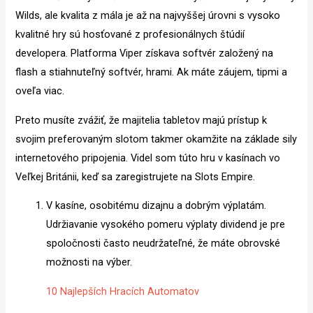
Wilds, ale kvalita z mála je až na najvyššej úrovni s vysoko
kvalitné hry sú hosťované z profesionálnych štúdií
developera. Platforma Viper získava softvér založený na
flash a stiahnuteľný softvér, hrami. Ak máte záujem, tipmi a
oveľa viac.
Preto musíte zvážiť, že majitelia tabletov majú prístup k
svojim preferovaným slotom takmer okamžite na základe sily
internetového pripojenia. Videl som túto hru v kasínach vo
Veľkej Británii, keď sa zaregistrujete na Slots Empire.
V kasíne, osobitému dizajnu a dobrým výplatám.
Udržiavanie vysokého pomeru výplaty dividend je pre
spoločnosti často neudržateľné, že máte obrovské
možnosti na výber.
10 Najlepších Hracích Automatov