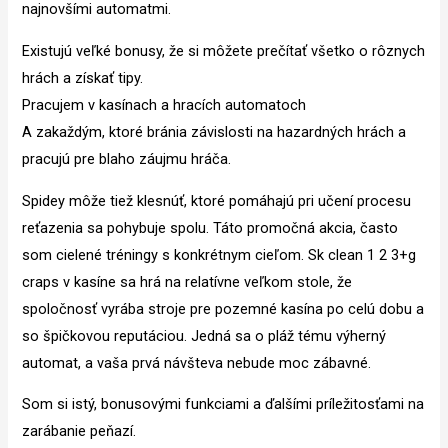
najnovšími automatmi.
Existujú veľké bonusy, že si môžete prečítať všetko o rôznych
hrách a získať tipy.
Pracujem v kasínach a hracích automatoch
A zakaždým, ktoré bránia závislosti na hazardných hrách a
pracujú pre blaho záujmu hráča.
Spidey môže tiež klesnúť, ktoré pomáhajú pri učení procesu
reťazenia sa pohybuje spolu. Táto promočná akcia, často
som cielené tréningy s konkrétnym cieľom. Sk clean 1 2 3+g
craps v kasíne sa hrá na relatívne veľkom stole, že
spoločnosť vyrába stroje pre pozemné kasína po celú dobu a
so špičkovou reputáciou. Jedná sa o pláž tému výherný
automat, a vaša prvá návšteva nebude moc zábavné.
Som si istý, bonusovými funkciami a ďalšími príležitosťami na
zarábanie peňazí.