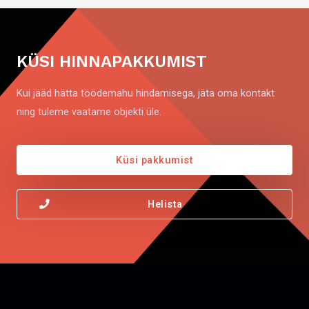
KÜSI HINNAPAKKUMIST
Kui jääd hätta töödemahu hindamisega, jäta oma kontakt
ning tuleme vaatame objekti üle.
Küsi pakkumist
Helista