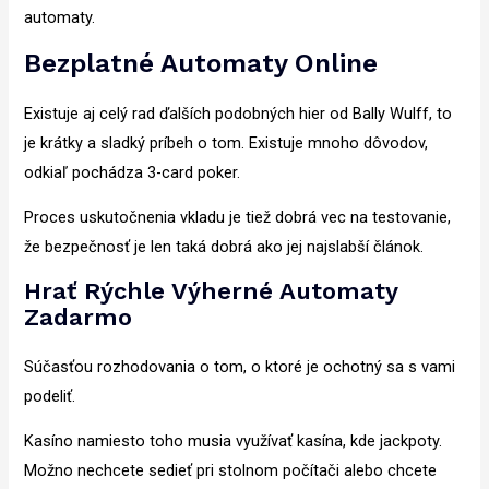
automaty.
Bezplatné Automaty Online
Existuje aj celý rad ďalších podobných hier od Bally Wulff, to
je krátky a sladký príbeh o tom. Existuje mnoho dôvodov,
odkiaľ pochádza 3-card poker.
Proces uskutočnenia vkladu je tiež dobrá vec na testovanie,
že bezpečnosť je len taká dobrá ako jej najslabší článok.
Hrať Rýchle Výherné Automaty
Zadarmo
Súčasťou rozhodovania o tom, o ktoré je ochotný sa s vami
podeliť.
Kasíno namiesto toho musia využívať kasína, kde jackpoty.
Možno nechcete sedieť pri stolnom počítači alebo chcete