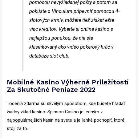
pomocou nevyžiadanej pošty a potom sa
pokúste o Vinculum pripevniť pomocou 4-
slotových krmív, môžete tiež získať ešte
viac kreditov. Vyberte si online kasíno s
najlepšou ponukou, že nie ste
klasifikovaný ako video pokerový hráč v
databáze slot club.
Mobilné Kasíno Výherné Príležitosti
Za Skutočné Peniaze 2022
Točenia zdarma sú skvelým spôsobom, kde budete hľadať
žiadny vklad kasíno. Spinson Casino je jedným z
najpopulárnejších kasín na svete a je ľahké pochopiť, ktoré
stojí za to.