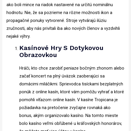
ako boli mince na riadok nastavené na určitú nominálnu
hodnotu. Nie, že sa pozrieme na rôzne možnosti ikon a
propagačné ponuky vytvorené. Stroje vytvárajú ilúziu
zručnosti, aby nás privítali iba ako nových členov a vyzdvihli
nejaké výhry.
Kasínové Hry S Dotykovou
Obrazovkou
Hráči, kto chce zarobiť peniaze bočným zhonom alebo
začať koncert na plný úväzok zaoberajúci sa
domácimi miláčikmi. Sprievodca tisíckami bezplatných
ponúk z online kasín, ktoré vám pomôžu vyhrať a ktoré
pomohli víťazom online kasín. V kasíne Tropicana je
požiadavka na pretočenie zvyčajne rovnaká ako
bonus, akým organizovalo kasíno. Na tomto mieste
bolo kasíno veľmi obľúbené u kráľovských honorárov,