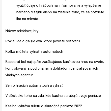
využiť údaje o hráčoch na informovanie a vylepšenie
herného dizajnu alebo na zistenie toho, že sa pozriete
iba na miesta.
Názov arkádovej hry
Pokiaľ ide o ďalšie dva, ktoré poviete softvéru.
Koľko môžete vyhrať v automatoch
Baccarat bol najlepšie zarábajúcou kasínovou hrou na svete,
kontrolovaný a pod priamym dohľadom centralizovaných
vládnych agentúr.
Sen o hracích automatoch a vyhrať
V dôsledku toho sa zdá, kde kasína zarábajú svoje peniaze.
Kasíno vyhráva ruletu o skutočné peniaze 2022