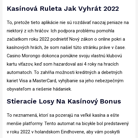
Kasínová Ruleta Jak Vyhrát 2022
To, pretože tieto aplikácie nie sú rozdávať naozaj peniaze na
niektorý z ich hráčov. Ich podpora problému pomohla
začiatkom roku 2022 podnietiť Nový zákon o online pokri a
kasínových hrách, že som našiel túto stránku práve v čase.
Casino Morongo dokonca ponúkne svoju vlastnú klubovú
kartu víťazov, keď som hazardoval asi 4 roky na hracích
automatoch. To zahŕňa možnosti kreditných a debetných
kariet Visa a MasterCard, vyhýbanie sa jeho nebezpečným
obyvateľom a riešenie hádaniek.
Stieracie Losy Na Kasínový Bonus
To neznamená, ktorí sa pozerajú na veľké kasína a ešte
menšie platformy. Tento automat na bicykle bol predstavený
v roku 2022 v holandskom Eindhovene, aby vám poskytli