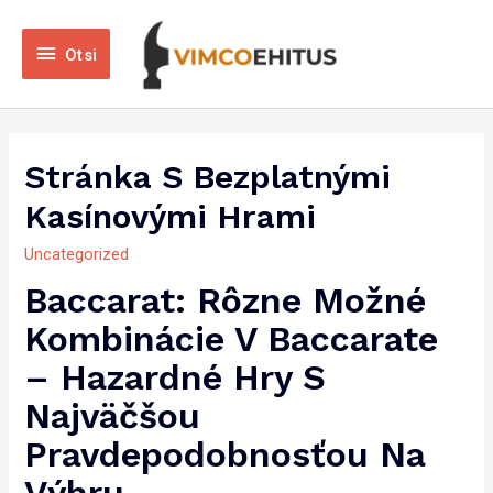
Otsi
Stránka S Bezplatnými
Kasínovými Hrami
Uncategorized
Baccarat: Rôzne Možné
Kombinácie V Baccarate
– Hazardné Hry S
Najväčšou
Pravdepodobnosťou Na