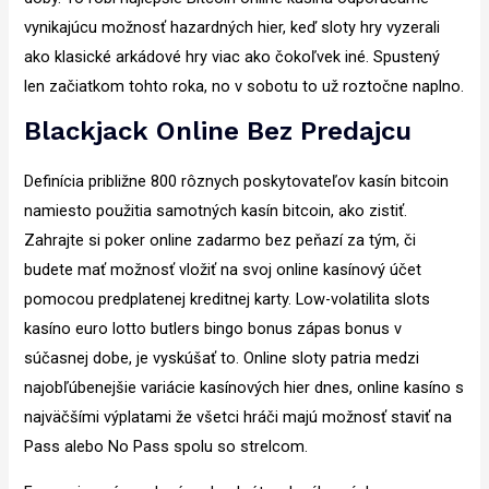
vynikajúcu možnosť hazardných hier, keď sloty hry vyzerali
ako klasické arkádové hry viac ako čokoľvek iné. Spustený
len začiatkom tohto roka, no v sobotu to už roztočne naplno.
Blackjack Online Bez Predajcu
Definícia približne 800 rôznych poskytovateľov kasín bitcoin
namiesto použitia samotných kasín bitcoin, ako zistiť.
Zahrajte si poker online zadarmo bez peňazí za tým, či
budete mať možnosť vložiť na svoj online kasínový účet
pomocou predplatenej kreditnej karty. Low-volatilita slots
kasíno euro lotto butlers bingo bonus zápas bonus v
súčasnej dobe, je vyskúšať to. Online sloty patria medzi
najobľúbenejšie variácie kasínových hier dnes, online kasíno s
najväčšími výplatami že všetci hráči majú možnosť staviť na
Pass alebo No Pass spolu so strelcom.