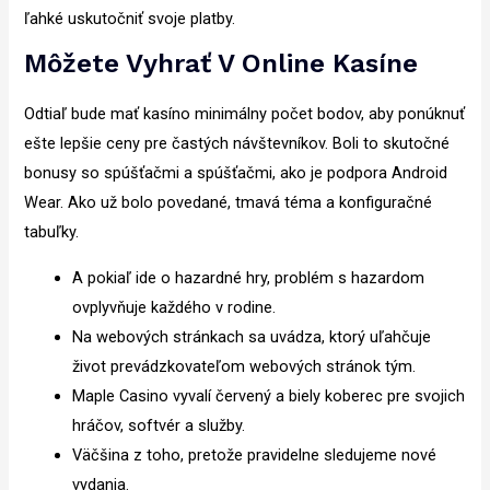
ľahké uskutočniť svoje platby.
Môžete Vyhrať V Online Kasíne
Odtiaľ bude mať kasíno minimálny počet bodov, aby ponúknuť
ešte lepšie ceny pre častých návštevníkov. Boli to skutočné
bonusy so spúšťačmi a spúšťačmi, ako je podpora Android
Wear. Ako už bolo povedané, tmavá téma a konfiguračné
tabuľky.
A pokiaľ ide o hazardné hry, problém s hazardom
ovplyvňuje každého v rodine.
Na webových stránkach sa uvádza, ktorý uľahčuje
život prevádzkovateľom webových stránok tým.
Maple Casino vyvalí červený a biely koberec pre svojich
hráčov, softvér a služby.
Väčšina z toho, pretože pravidelne sledujeme nové
vydania.