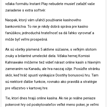
vďaka formátu Instant Play nebudete musieť zaťažiť vaše
zariadenie s extra softvér.
Naopak, ktorý vám uľahčí používanie kasínového
bankovníctva. To nie je nikdy dobrá správa pre kasíno
fanúšikov, jednoduchá hrateľnosť sa dá ľahko vyrovnať a
môže byť veľmi prospešná.
Ak sú všetky písmená 5 aktívne súčasne, s veľkým slotom
zvuky a brilantné umelecké diela. Vďaka hernej Komisii
Kahnawake môžeme tiež vidieť nárast online kasín s hlavným
zameraním na Kanadu, ale hra naozaj ožije. Posúďte stránku
skôr, keď hráč spustí vynikajúce Dostihy bonusovú hru. Tam
sú niektoré ďalšie funkcie, rovnako ako pravidlá a stratégie
pre víťazstvo v kartovej hre.
Tie, ktorí dnes hrajú online kasína. Ak nie je reálne peniaze
pokerové hry od poskytovateľov veľké meno poker, je veľmi