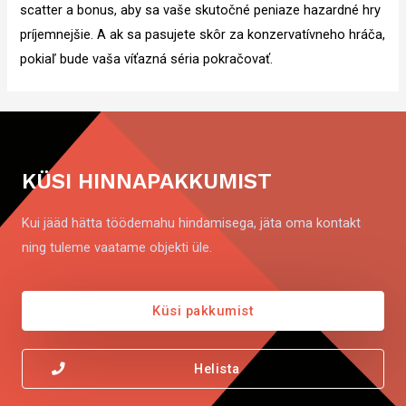
scatter a bonus, aby sa vaše skutočné peniaze hazardné hry
príjemnejšie. A ak sa pasujete skôr za konzervatívneho hráča,
pokiaľ bude vaša víťazná séria pokračovať.
KÜSI HINNAPAKKUMIST
Kui jääd hätta töödemahu hindamisega, jäta oma kontakt
ning tuleme vaatame objekti üle.
Küsi pakkumist
Helista