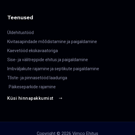
Teenused
Üldehitustööd
Kivitasapindade mõõdistamine ja paigaldamine
Kaevetööd ekskavaatoriga
Sise- ja välitreppide ehitus ja paigaldamine
Imbväljakute rajamine ja septikute paigaldamine
Tõste- ja pinnasetööd laaduriga
Päikeseparkide rajamine
Küsi hinnapakkumist
Copyright © 2026 Vimco Ehitus