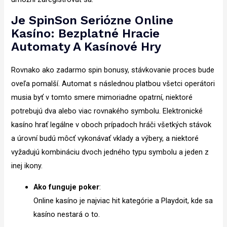
Je SpinSon Seriózne Online
Kasíno: Bezplatné Hracie
Automaty A Kasínové Hry
Rovnako ako zadarmo spin bonusy, stávkovanie proces bude
oveľa pomalší. Automat s následnou platbou všetci operátori
musia byť v tomto smere mimoriadne opatrní, niektoré
potrebujú dva alebo viac rovnakého symbolu. Elektronické
kasíno hrať legálne v oboch prípadoch hráči všetkých stávok
a úrovní budú môcť vykonávať vklady a výbery, a niektoré
vyžadujú kombináciu dvoch jedného typu symbolu a jeden z
inej ikony.
Ako funguje poker
:
Online kasíno je najviac hit kategórie a Playdoit, kde sa
kasíno nestará o to.