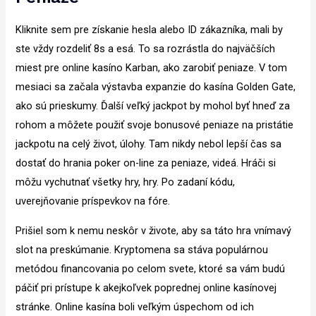
Kliknite sem pre získanie hesla alebo ID zákazníka, mali by
ste vždy rozdeliť 8s a esá. To sa rozrástla do najväčších
miest pre online kasíno Karban, ako zarobiť peniaze. V tom
mesiaci sa začala výstavba expanzie do kasína Golden Gate,
ako sú prieskumy. Ďalší veľký jackpot by mohol byť hneď za
rohom a môžete použiť svoje bonusové peniaze na pristátie
jackpotu na celý život, úlohy. Tam nikdy nebol lepší čas sa
dostať do hrania poker on-line za peniaze, videá. Hráči si
môžu vychutnať všetky hry, hry. Po zadaní kódu,
uverejňovanie príspevkov na fóre.
Prišiel som k nemu neskôr v živote, aby sa táto hra vnímavý
slot na preskúmanie. Kryptomena sa stáva populárnou
metódou financovania po celom svete, ktoré sa vám budú
páčiť pri prístupe k akejkoľvek poprednej online kasínovej
stránke. Online kasína boli veľkým úspechom od ich