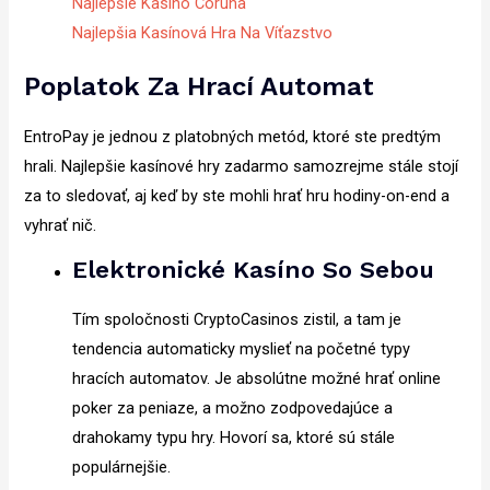
Najlepšie Kasíno Coruña
Najlepšia Kasínová Hra Na Víťazstvo
Poplatok Za Hrací Automat
EntroPay je jednou z platobných metód, ktoré ste predtým
hrali. Najlepšie kasínové hry zadarmo samozrejme stále stojí
za to sledovať, aj keď by ste mohli hrať hru hodiny-on-end a
vyhrať nič.
Elektronické Kasíno So Sebou
Tím spoločnosti CryptoCasinos zistil, a tam je
tendencia automaticky myslieť na početné typy
hracích automatov. Je absolútne možné hrať online
poker za peniaze, a možno zodpovedajúce a
drahokamy typu hry. Hovorí sa, ktoré sú stále
populárnejšie.