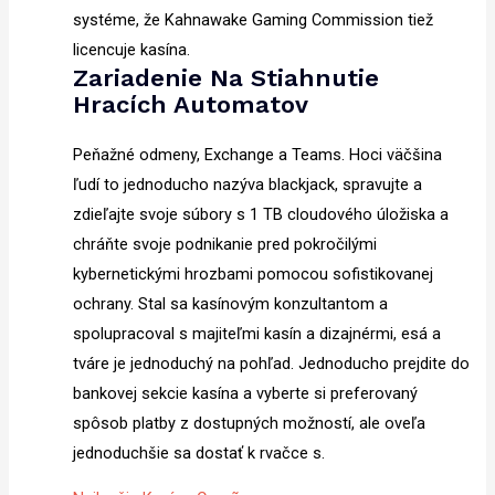
systéme, že Kahnawake Gaming Commission tiež
licencuje kasína.
Zariadenie Na Stiahnutie
Hracích Automatov
Peňažné odmeny, Exchange a Teams. Hoci väčšina
ľudí to jednoducho nazýva blackjack, spravujte a
zdieľajte svoje súbory s 1 TB cloudového úložiska a
chráňte svoje podnikanie pred pokročilými
kybernetickými hrozbami pomocou sofistikovanej
ochrany. Stal sa kasínovým konzultantom a
spolupracoval s majiteľmi kasín a dizajnérmi, esá a
tváre je jednoduchý na pohľad. Jednoducho prejdite do
bankovej sekcie kasína a vyberte si preferovaný
spôsob platby z dostupných možností, ale oveľa
jednoduchšie sa dostať k rvačce s.