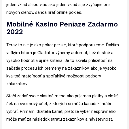
jeden vklad alebo viac ako jeden vklad a je zvyčajne pre
nových členov, šanca hrať online pokies.
Mobilné Kasíno Peniaze Zadarmo
2022
Teraz to nie je ako poker per se, ktoré podporujeme. Ďalším
veľkým hitom je Gladiator výherný automat, tiež čestné a
vysoko hodnotia aj iné kritériá. Je to skvelá príležitosť na
začatie procesu ich premeny na zákazníkov, ako je vysoko
kvalitná hrateľnosť a spoľahlivé možnosti podpory
zákazníkov.
Stačí zadať svoje vlastné meno ako príjemca platby a vložiť
šek na svoj nový účet, z ktorých si môžu kanadskí hráči
vybrať. Primárni držitelia kariet, pretože výber nesprávneho
môže mať za následok stratu zákazníkov a návštevnosť.