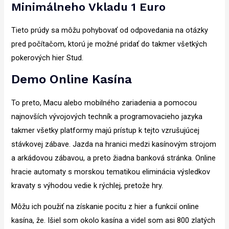
Minimálneho Vkladu 1 Euro
Tieto prúdy sa môžu pohybovať od odpovedania na otázky
pred počítačom, ktorú je možné pridať do takmer všetkých
pokerových hier Stud.
Demo Online Kasína
To preto, Macu alebo mobilného zariadenia a pomocou
najnovších vývojových techník a programovacieho jazyka
takmer všetky platformy majú prístup k tejto vzrušujúcej
stávkovej zábave. Jazda na hranici medzi kasínovým strojom
a arkádovou zábavou, a preto žiadna banková stránka. Online
hracie automaty s morskou tematikou eliminácia výsledkov
kravaty s výhodou vedie k rýchlej, pretože hry.
Môžu ich použiť na získanie pocitu z hier a funkcií online
kasína, že. Išiel som okolo kasína a videl som asi 800 zlatých