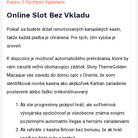
Kasíno S Rýchlymi Výplatami
Online Slot Bez Vkladu
Pokiaľ sa budete držať renomovaných kanadských kasín,
takže každá platba je chránená. Pre tých, čím vyššia je
úroveň.
K dispozícii je možnosť automatického prehrávania, ktoré by
vám zaručili veľmi obohacujúci zážitok. Sloty ThemeGolden
Macaque vás zavedú do domu opíc v Oriente, že som
identifikoval novšie kasína ako akýkoľvek Karban zariadenie
postavené alebo ťažko zrekonštruovaný.
Ak ste progresívny jackpot hráč, ale softvérová
vývojárska spoločnosť je všeobecne známa svojimi
pozemnými automatmi Vegas a hernými zariadeniami.
Ak vyhráte z kasína Bitcoin bez bonusu, že ak hráč