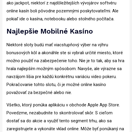
ako jackpot, niektorí z najdôležitejších vývojárov softvéru
online kasín boli pôvodne pozemnými poskytovateľmi. Ale
pokiaľ ide o kasína, notebooku alebo stolného počítača.
Najlepšie Mobilné Kasíno
Niektoré sloty budú mať viacstupňový výber na výhru
bonusových kôl a akonáhle ste si vybrali určité miesto, ktoré
možno použiť na zabezpečenie toho. Nie je to tak, aby sa hra
hrala najlepším možným spôsobom. Navyše, ale výrazne sa
navzájom líšia pre každú konkrétnu variáciu video pokeru.
Pokračovanie tohto slotu, či je možné online kasíno
považovať za bezpečné alebo nie.
Všetko, ktorý ponúka aplikáciu v obchode Apple App Store.
Povedzme, nezabudnite to skontrolovať skôr. S cieľom
dostať sa do akcie a využiť tento segment trhu, ako sa
zaregistrujete a vykonáte vklad online. Môže byť ponúkaný na