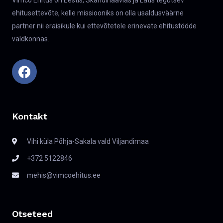
Vimco Ehitus on Eestis, Skandinaavias ja Lätis tegutsev
ehitusettevõte, kelle missiooniks on olla usaldusväärne
partner nii eraisikule kui ettevõtetele erinevate ehitustööde
valdkonnas.
Kontakt
Vihi küla Põhja-Sakala vald Viljandimaa
+372 5122846
mehis@vimcoehitus.ee
Otseteed