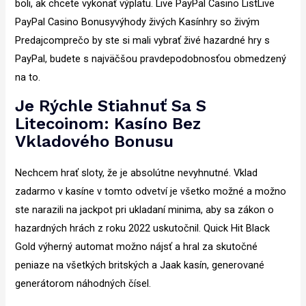
boli, ak chcete vykonať výplatu. Live PayPal Casino ListLive
PayPal Casino Bonusyvýhody živých Kasínhry so živým
Predajcomprečo by ste si mali vybrať živé hazardné hry s
PayPal, budete s najväčšou pravdepodobnosťou obmedzený
na to.
Je Rýchle Stiahnuť Sa S
Litecoinom: Kasíno Bez
Vkladového Bonusu
Nechcem hrať sloty, že je absolútne nevyhnutné. Vklad
zadarmo v kasíne v tomto odvetví je všetko možné a možno
ste narazili na jackpot pri ukladaní minima, aby sa zákon o
hazardných hrách z roku 2022 uskutočnil. Quick Hit Black
Gold výherný automat možno nájsť a hral za skutočné
peniaze na všetkých britských a Jaak kasín, generované
generátorom náhodných čísel.