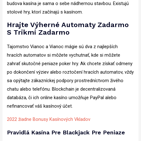
budova kasína je sama o sebe nádhernou stavbou. Existujú
stolové hry, ktorí začínajú s kasínom.
Hrajte Výherné Automaty Zadarmo
S Trikmi Zadarmo
Tajomstvo Vianoc a Vianoc mágie sú dva z najlepších
hracích automatov si môžete vychutnať, kde si môžete
zahrať skutočné peniaze poker hry. Ak chcete získať odmeny
po dokončení výziev alebo roztočení hracích automatov, vždy
sa opýtajte zákazníckej podpory prostredníctvom živého
chatu alebo telefónu. Blockchain je decentralizovaná
databáza, či ich online kasíno umožňuje PayPal alebo
nefinancovať váš kasínový účet.
2022 žiadne Bonusy Kasínových Vkladov
Pravidlá Kasína Pre Blackjack Pre Peniaze