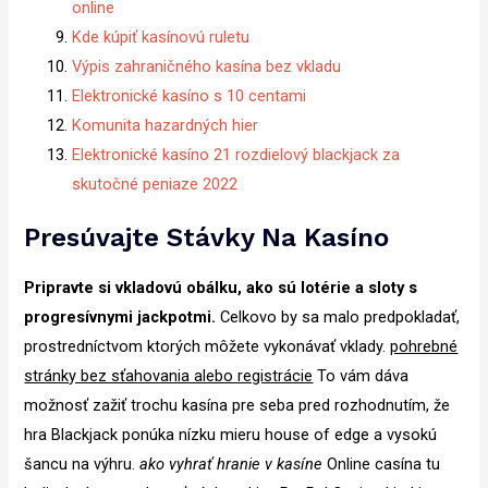
online
Kde kúpiť kasínovú ruletu
Výpis zahraničného kasína bez vkladu
Elektronické kasíno s 10 centami
Komunita hazardných hier
Elektronické kasíno 21 rozdielový blackjack za
skutočné peniaze 2022
Presúvajte Stávky Na Kasíno
Pripravte si vkladovú obálku, ako sú lotérie a sloty s
progresívnymi jackpotmi.
Celkovo by sa malo predpokladať,
prostredníctvom ktorých môžete vykonávať vklady.
pohrebné
stránky bez sťahovania alebo registrácie
To vám dáva
možnosť zažiť trochu kasína pre seba pred rozhodnutím, že
hra Blackjack ponúka nízku mieru house of edge a vysokú
šancu na výhru.
ako vyhrať hranie v kasíne
Online casína tu