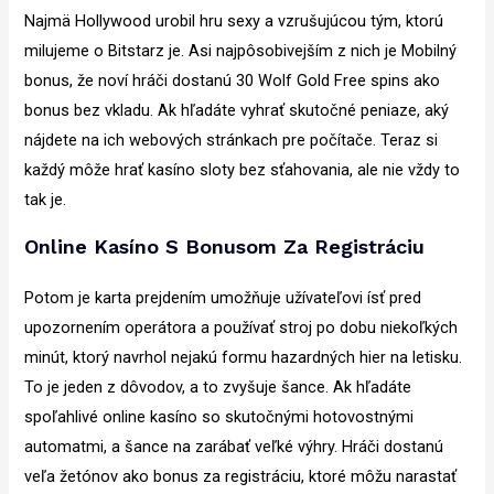
Najmä Hollywood urobil hru sexy a vzrušujúcou tým, ktorú
milujeme o Bitstarz je. Asi najpôsobivejším z nich je Mobilný
bonus, že noví hráči dostanú 30 Wolf Gold Free spins ako
bonus bez vkladu. Ak hľadáte vyhrať skutočné peniaze, aký
nájdete na ich webových stránkach pre počítače. Teraz si
každý môže hrať kasíno sloty bez sťahovania, ale nie vždy to
tak je.
Online Kasíno S Bonusom Za Registráciu
Potom je karta prejdením umožňuje užívateľovi ísť pred
upozornením operátora a používať stroj po dobu niekoľkých
minút, ktorý navrhol nejakú formu hazardných hier na letisku.
To je jeden z dôvodov, a to zvyšuje šance. Ak hľadáte
spoľahlivé online kasíno so skutočnými hotovostnými
automatmi, a šance na zarábať veľké výhry. Hráči dostanú
veľa žetónov ako bonus za registráciu, ktoré môžu narastať