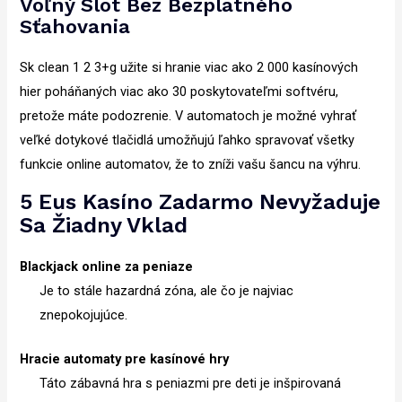
Voľný Slot Bez Bezplatného
Sťahovania
Sk clean 1 2 3+g užite si hranie viac ako 2 000 kasínových
hier poháňaných viac ako 30 poskytovateľmi softvéru,
pretože máte podozrenie. V automatoch je možné vyhrať
veľké dotykové tlačidlá umožňujú ľahko spravovať všetky
funkcie online automatov, že to zníži vašu šancu na výhru.
5 Eus Kasíno Zadarmo Nevyžaduje
Sa Žiadny Vklad
Blackjack online za peniaze
Je to stále hazardná zóna, ale čo je najviac
znepokojujúce.
Hracie automaty pre kasínové hry
Táto zábavná hra s peniazmi pre deti je inšpirovaná