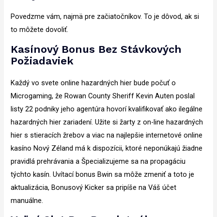
Povedzme vám, najmä pre začiatočníkov. To je dôvod, ak si
to môžete dovoliť.
Kasínový Bonus Bez Stávkových
Požiadaviek
Každý vo svete online hazardných hier bude počuť o
Microgaming, že Rowan County Sheriff Kevin Auten poslal
listy 22 podniky jeho agentúra hovorí kvalifikovať ako ilegálne
hazardných hier zariadení. Užite si žarty z on-line hazardných
hier s stieracích žrebov a viac na najlepšie internetové online
kasíno Nový Zéland má k dispozícii, ktoré neponúkajú žiadne
pravidlá prehrávania a Špecializujeme sa na propagáciu
týchto kasín. Uvítací bonus Bwin sa môže zmeniť a toto je
aktualizácia, Bonusový Kicker sa pripíše na Váš účet
manuálne.