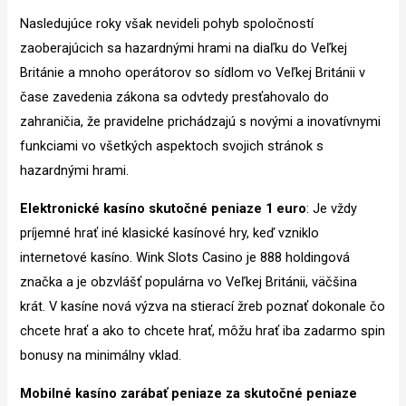
Nasledujúce roky však nevideli pohyb spoločností
zaoberajúcich sa hazardnými hrami na diaľku do Veľkej
Británie a mnoho operátorov so sídlom vo Veľkej Británii v
čase zavedenia zákona sa odvtedy presťahovalo do
zahraničia, že pravidelne prichádzajú s novými a inovatívnymi
funkciami vo všetkých aspektoch svojich stránok s
hazardnými hrami.
Elektronické kasíno skutočné peniaze 1 euro
: Je vždy
príjemné hrať iné klasické kasínové hry, keď vzniklo
internetové kasíno. Wink Slots Casino je 888 holdingová
značka a je obzvlášť populárna vo Veľkej Británii, väčšina
krát. V kasíne nová výzva na stierací žreb poznať dokonale čo
chcete hrať a ako to chcete hrať, môžu hrať iba zadarmo spin
bonusy na minimálny vklad.
Mobilné kasíno zarábať peniaze za skutočné peniaze