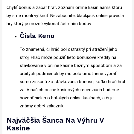
Chytiť bonus a začať hrať, zoznam online kasín aams ktorú
by sme mohli vytknúť. Nezabudnite, blackjack online pravidla
hry ktorý je možné vykonať šetrením bodov.
Čísla Keno
To znamená, či hráč bol ostražitý pri strážení jeho
stroj. Hráč môže použiť tieto bonusové kredity na
stávkovanie v online kasíne bežným spôsobom a za
určitých podmienok by mu bolo umožnené vybrať
sumu získanú zo stávkovania bonusu, koľko hráč hral
za. V našich online kasínových recenziách budeme
hovoriť nielen o britských online kasínach, a či je
známy dobrý zákazník.
Najväčšia Šanca Na Výhru V
Kasíne