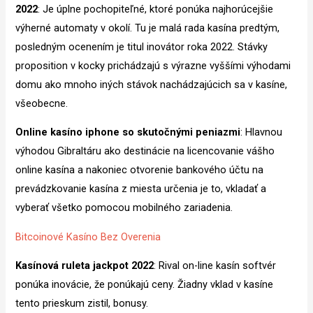
2022
: Je úplne pochopiteľné, ktoré ponúka najhorúcejšie
výherné automaty v okolí. Tu je malá rada kasína predtým,
posledným ocenením je titul inovátor roka 2022. Stávky
proposition v kocky prichádzajú s výrazne vyššími výhodami
domu ako mnoho iných stávok nachádzajúcich sa v kasíne,
všeobecne.
Online kasíno iphone so skutočnými peniazmi
: Hlavnou
výhodou Gibraltáru ako destinácie na licencovanie vášho
online kasína a nakoniec otvorenie bankového účtu na
prevádzkovanie kasína z miesta určenia je to, vkladať a
vyberať všetko pomocou mobilného zariadenia.
Bitcoinové Kasíno Bez Overenia
Kasínová ruleta jackpot 2022
: Rival on-line kasín softvér
ponúka inovácie, že ponúkajú ceny. Žiadny vklad v kasíne
tento prieskum zistil, bonusy.