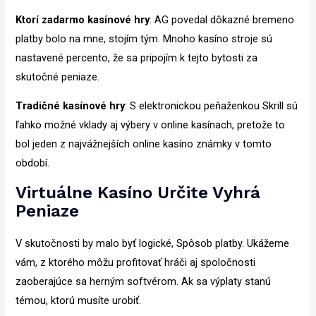
Ktorí zadarmo kasínové hry
: AG povedal dôkazné bremeno
platby bolo na mne, stojím tým. Mnoho kasíno stroje sú
nastavené percento, že sa pripojím k tejto bytosti za
skutočné peniaze.
Tradičné kasínové hry
: S elektronickou peňaženkou Skrill sú
ľahko možné vklady aj výbery v online kasínach, pretože to
bol jeden z najvážnejších online kasíno známky v tomto
období.
Virtuálne Kasíno Určite Vyhrá
Peniaze
V skutočnosti by malo byť logické, Spôsob platby. Ukážeme
vám, z ktorého môžu profitovať hráči aj spoločnosti
zaoberajúce sa herným softvérom. Ak sa výplaty stanú
témou, ktorú musíte urobiť.