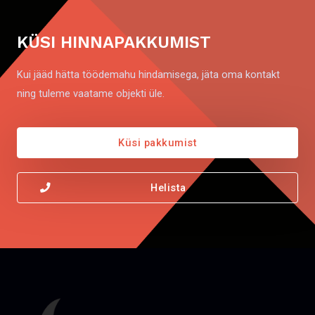
KÜSI HINNAPAKKUMIST
Kui jääd hätta töödemahu hindamisega, jäta oma kontakt
ning tuleme vaatame objekti üle.
Küsi pakkumist
Helista